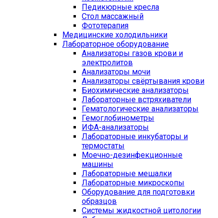
Педикюрные кресла
Стол массажный
Фототерапия
Медицинские холодильники
Лабораторное оборудование
Анализаторы газов крови и
электролитов
Анализаторы мочи
Анализаторы свёртывания крови
Биохимические анализаторы
Лабораторные встряхиватели
Гематологические анализаторы
Гемоглобинометры
ИФА-анализаторы
Лабораторные инкубаторы и
термостаты
Моечно-дезинфекционные
машины
Лабораторные мешалки
Лабораторные микроскопы
Оборудование для подготовки
образцов
Системы жидкостной цитологии