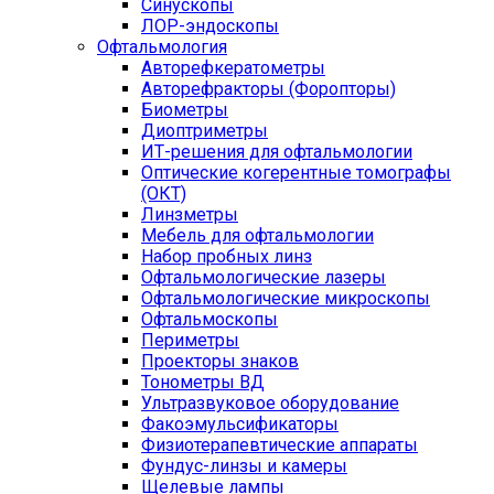
Синускопы
ЛОР-эндоскопы
Офтальмология
Авторефкератометры
Авторефракторы (Форопторы)
Биометры
Диоптриметры
ИТ-решения для офтальмологии
Оптические когерентные томографы
(ОКТ)
Линзметры
Мебель для офтальмологии
Набор пробных линз
Офтальмологические лазеры
Офтальмологические микроскопы
Офтальмоскопы
Периметры
Проекторы знаков
Тонометры ВД
Ультразвуковое оборудование
Факоэмульсификаторы
Физиотерапевтические аппараты
Фундус-линзы и камеры
Щелевые лампы