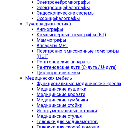
Электронейромиографы
Электроэнцефалографы
Эндоскопические системы
Эхоэнцефалографы
Лучевая диагностика
Ангиографы
Компьютерные томографы (КТ)
Маммографы
Аппараты МРТ
Позитронно-эмиссионные томографы
(ПЭТ)
Рентгеновские аппараты
Рентгеновские дуги (С-дуга / U-дуга)
Циклотрон-системы
Медицинская мебель
Функциональные медицинские кресла
Медицинские кушетки
Медицинские кровати
Медицинские тумбочки
Медицинские стойки
Инструментальные столики
Медицинские стулья
Тележки для медикаментов
Тележки для скорой помощи