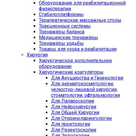
Оборудование для реабилитационной
физиотерапии
Стабилоплатформы
Терапевтические массажные столы
Тракционные системы
Тренажёры баланса
Медицинские тренажёры
Тренажёры ходьбы
Товары для ухода и реабилитации
Хирургия
Хирургическое дополнительное
оборудование
Хирургические коагуляторы
Для Акушерства и Гинекологии
Для дерматокосметологии,
челюстно-лицевой хирургии,
стоматологии, офтальмологии
Для Лапароскопии
Для Нейрохирургии
Для Общей Хирургии
Для Оториноларингологии
Для проктологии
Для Резектоскопии
Для Эндоскопии