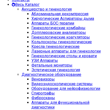
Весь Каталог
Акушерство и гинекология
Абдоминальная декомпрессия
Хирургические Аспираторы дыма
Аппараты БОС-терапии
Гинекологические комбайны
Допплеровские анализаторы
Гинекологические коагуляторы
Кольпоскопы гинекологические
Кресла гинекологические
Лазерные аппараты для гинекологии
Гинекологические столы и кровати
УЗИ Аппараты
Фетальные мониторы
Эстетическая гинекология
Диагностическое оборудование
Веновизоры
Видеоэндоскопические системы
Оборудование для нейрофизиологии
Спирографы
Фибросканы
Аппараты для функциональной
диагностики