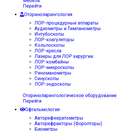
Мебель
Перейти
Оториноларингология
ЛОР-процедурные аппараты
Аудиометры и Тимпанометры
Интубоскопы
ЛОР-коагуляторы
Кольпоскопы
ЛОР-кресла
Лазеры для ЛОР хирургии
ЛОР-комбайны
ЛОР-микроскопы
Риноманометры
Синускопы
ЛОР-эндоскопы
Оториноларингологическое оборудование
Перейти
Офтальмология
Авторефкератометры
Авторефракторы (Форопторы)
Биометры