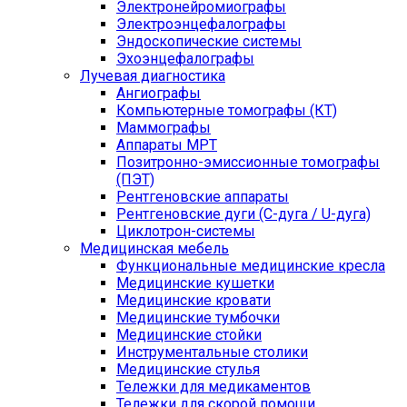
Электронейромиографы
Электроэнцефалографы
Эндоскопические системы
Эхоэнцефалографы
Лучевая диагностика
Ангиографы
Компьютерные томографы (КТ)
Маммографы
Аппараты МРТ
Позитронно-эмиссионные томографы
(ПЭТ)
Рентгеновские аппараты
Рентгеновские дуги (С-дуга / U-дуга)
Циклотрон-системы
Медицинская мебель
Функциональные медицинские кресла
Медицинские кушетки
Медицинские кровати
Медицинские тумбочки
Медицинские стойки
Инструментальные столики
Медицинские стулья
Тележки для медикаментов
Тележки для скорой помощи