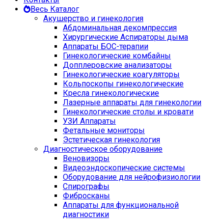
Весь Каталог
Акушерство и гинекология
Абдоминальная декомпрессия
Хирургические Аспираторы дыма
Аппараты БОС-терапии
Гинекологические комбайны
Допплеровские анализаторы
Гинекологические коагуляторы
Кольпоскопы гинекологические
Кресла гинекологические
Лазерные аппараты для гинекологии
Гинекологические столы и кровати
УЗИ Аппараты
Фетальные мониторы
Эстетическая гинекология
Диагностическое оборудование
Веновизоры
Видеоэндоскопические системы
Оборудование для нейрофизиологии
Спирографы
Фибросканы
Аппараты для функциональной
диагностики