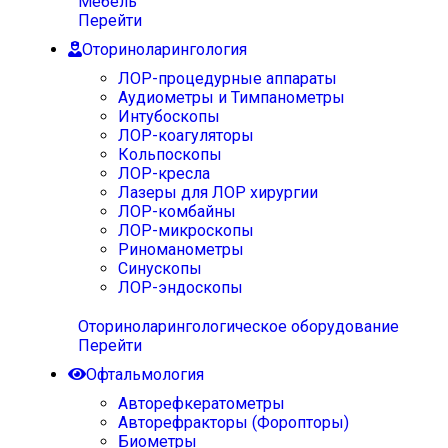
Мебель
Перейти
Оториноларингология
ЛОР-процедурные аппараты
Аудиометры и Тимпанометры
Интубоскопы
ЛОР-коагуляторы
Кольпоскопы
ЛОР-кресла
Лазеры для ЛОР хирургии
ЛОР-комбайны
ЛОР-микроскопы
Риноманометры
Синускопы
ЛОР-эндоскопы
Оториноларингологическое оборудование
Перейти
Офтальмология
Авторефкератометры
Авторефракторы (Форопторы)
Биометры