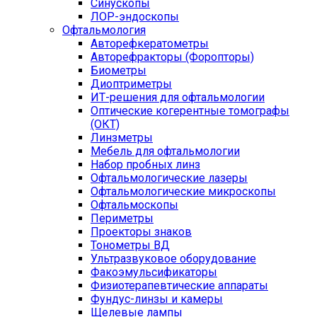
Синускопы
ЛОР-эндоскопы
Офтальмология
Авторефкератометры
Авторефракторы (Форопторы)
Биометры
Диоптриметры
ИТ-решения для офтальмологии
Оптические когерентные томографы
(ОКТ)
Линзметры
Мебель для офтальмологии
Набор пробных линз
Офтальмологические лазеры
Офтальмологические микроскопы
Офтальмоскопы
Периметры
Проекторы знаков
Тонометры ВД
Ультразвуковое оборудование
Факоэмульсификаторы
Физиотерапевтические аппараты
Фундус-линзы и камеры
Щелевые лампы