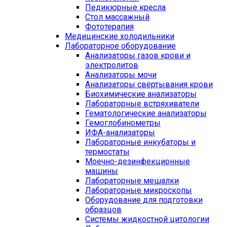
Педикюрные кресла
Стол массажный
Фототерапия
Медицинские холодильники
Лабораторное оборудование
Анализаторы газов крови и
электролитов
Анализаторы мочи
Анализаторы свёртывания крови
Биохимические анализаторы
Лабораторные встряхиватели
Гематологические анализаторы
Гемоглобинометры
ИФА-анализаторы
Лабораторные инкубаторы и
термостаты
Моечно-дезинфекционные
машины
Лабораторные мешалки
Лабораторные микроскопы
Оборудование для подготовки
образцов
Системы жидкостной цитологии