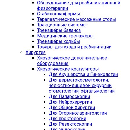
Оборудование для реабилитационной
физиотерапии
Стабилоплатформы
Терапевтические массажные столы
Тракционные системы
Тренажёры баланса
Медицинские тренажёры
Тренажёры ходьбы
Товары для ухода и реабилитации
Хирургия
Хирургическое дополнительное
оборудование
Хирургические коагуляторы
Для Акушерства и Гинекологии
Для дерматокосметологии,
челюстно-лицевой хирургии,
стоматологии, офтальмологии
Для Лапароскопии
Для Нейрохирургии
Для Общей Хирургии
Для Оториноларингологии
Для проктологии
Для Резектоскопии
Для Эндоскопии