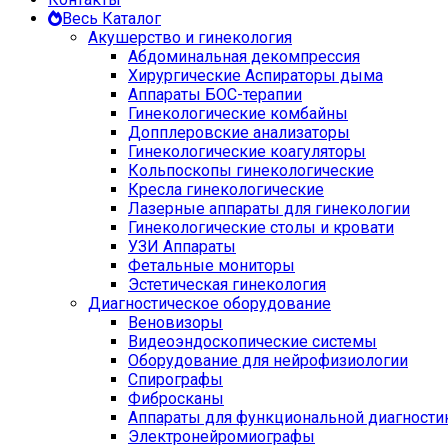
Весь Каталог
Акушерство и гинекология
Абдоминальная декомпрессия
Хирургические Аспираторы дыма
Аппараты БОС-терапии
Гинекологические комбайны
Допплеровские анализаторы
Гинекологические коагуляторы
Кольпоскопы гинекологические
Кресла гинекологические
Лазерные аппараты для гинекологии
Гинекологические столы и кровати
УЗИ Аппараты
Фетальные мониторы
Эстетическая гинекология
Диагностическое оборудование
Веновизоры
Видеоэндоскопические системы
Оборудование для нейрофизиологии
Спирографы
Фибросканы
Аппараты для функциональной диагности
Электронейромиографы