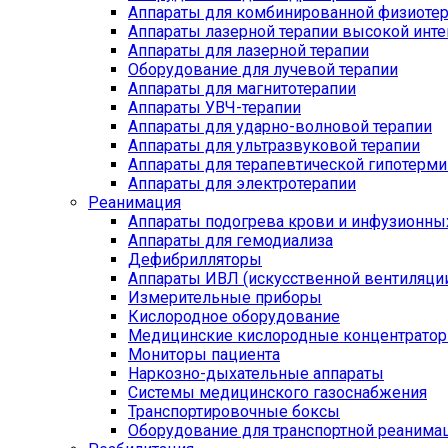
Аппараты для комбинированной физиоте
Аппараты лазерной терапии высокой инт
Аппараты для лазерной терапии
Оборудование для лучевой терапии
Аппараты для магнитотерапии
Аппараты УВЧ-терапии
Аппараты для ударно-волновой терапии
Аппараты для ультразвуковой терапии
Аппараты для терапевтической гипотерми
Аппараты для электротерапии
Реанимация
Аппараты подогрева крови и инфузионны
Аппараты для гемодиализа
Дефибрилляторы
Аппараты ИВЛ (искусственной вентиляции
Измерительные приборы
Кислородное оборудование
Медицинские кислородные концентрато
Мониторы пациента
Наркозно-дыхательные аппараты
Системы медицинского газоснабжения
Транспортировочные боксы
Оборудование для транспортной реанима