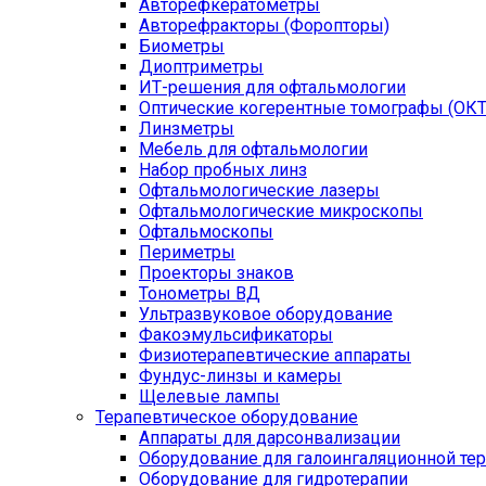
Авторефкератометры
Авторефракторы (Форопторы)
Биометры
Диоптриметры
ИТ-решения для офтальмологии
Оптические когерентные томографы (ОКТ
Линзметры
Мебель для офтальмологии
Набор пробных линз
Офтальмологические лазеры
Офтальмологические микроскопы
Офтальмоскопы
Периметры
Проекторы знаков
Тонометры ВД
Ультразвуковое оборудование
Факоэмульсификаторы
Физиотерапевтические аппараты
Фундус-линзы и камеры
Щелевые лампы
Терапевтическое оборудование
Аппараты для дарсонвализации
Оборудование для галоингаляционной те
Оборудование для гидротерапии