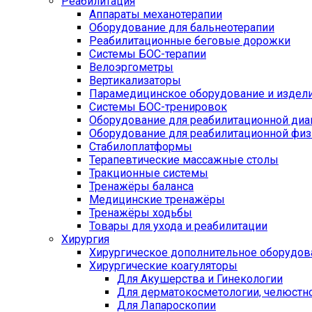
Реабилитация
Аппараты механотерапии
Оборудование для бальнеотерапии
Реабилитационные беговые дорожки
Системы БОС-терапии
Велоэргометры
Вертикализаторы
Парамедицинское оборудование и издел
Системы БОС-тренировок
Оборудование для реабилитационной диа
Оборудование для реабилитационной физ
Стабилоплатформы
Терапевтические массажные столы
Тракционные системы
Тренажёры баланса
Медицинские тренажёры
Тренажёры ходьбы
Товары для ухода и реабилитации
Хирургия
Хирургическое дополнительное оборудов
Хирургические коагуляторы
Для Акушерства и Гинекологии
Для дерматокосметологии, челюстно
Для Лапароскопии