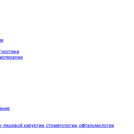
ия
гностики
иотерапии
ание
-лицевой хирургии, стоматологии, офтальмологии