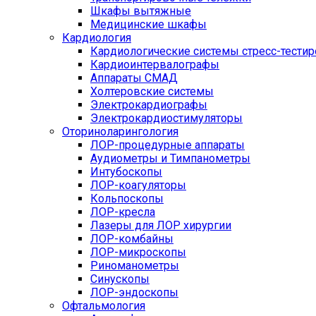
Шкафы вытяжные
Медицинские шкафы
Кардиология
Кардиологические системы стресс-тести
Кардиоинтервалографы
Аппараты СМАД
Холтеровские системы
Электрокардиографы
Электрокардиостимуляторы
Оториноларингология
ЛОР-процедурные аппараты
Аудиометры и Тимпанометры
Интубоскопы
ЛОР-коагуляторы
Кольпоскопы
ЛОР-кресла
Лазеры для ЛОР хирургии
ЛОР-комбайны
ЛОР-микроскопы
Риноманометры
Синускопы
ЛОР-эндоскопы
Офтальмология