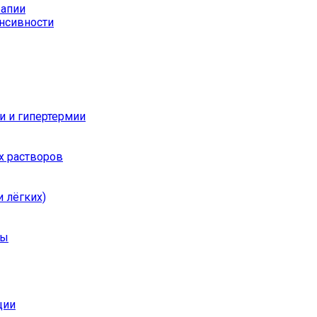
рапии
енсивности
и и гипертермии
х растворов
 лёгких)
ры
ции