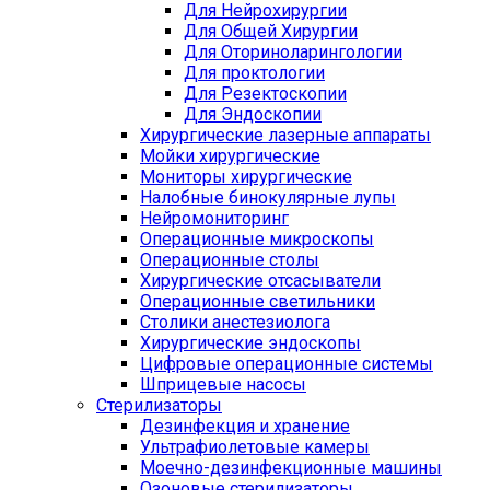
Для Нейрохирургии
Для Общей Хирургии
Для Оториноларингологии
Для проктологии
Для Резектоскопии
Для Эндоскопии
Хирургические лазерные аппараты
Мойки хирургические
Мониторы хирургические
Налобные бинокулярные лупы
Нейромониторинг
Операционные микроскопы
Операционные столы
Хирургические отсасыватели
Операционные светильники
Столики анестезиолога
Хирургические эндоскопы
Цифровые операционные системы
Шприцевые насосы
Стерилизаторы
Дезинфекция и хранение
Ультрафиолетовые камеры
Моечно-дезинфекционные машины
Озоновые стерилизаторы