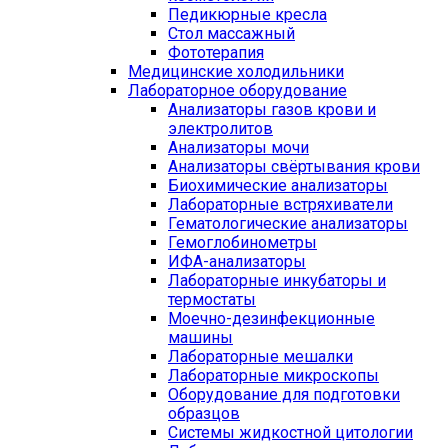
Педикюрные кресла
Стол массажный
Фототерапия
Медицинские холодильники
Лабораторное оборудование
Анализаторы газов крови и
электролитов
Анализаторы мочи
Анализаторы свёртывания крови
Биохимические анализаторы
Лабораторные встряхиватели
Гематологические анализаторы
Гемоглобинометры
ИФА-анализаторы
Лабораторные инкубаторы и
термостаты
Моечно-дезинфекционные
машины
Лабораторные мешалки
Лабораторные микроскопы
Оборудование для подготовки
образцов
Системы жидкостной цитологии