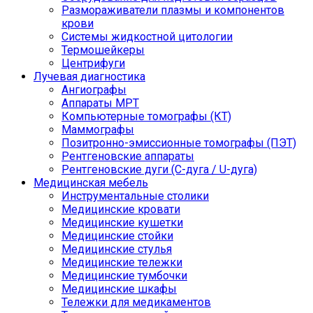
Размораживатели плазмы и компонентов
крови
Системы жидкостной цитологии
Термошейкеры
Центрифуги
Лучевая диагностика
Ангиографы
Аппараты МРТ
Компьютерные томографы (КТ)
Маммографы
Позитронно-эмиссионные томографы (ПЭТ)
Рентгеновские аппараты
Рентгеновские дуги (С-дуга / U-дуга)
Медицинская мебель
Инструментальные столики
Медицинские кровати
Медицинские кушетки
Медицинские стойки
Медицинские стулья
Медицинские тележки
Медицинские тумбочки
Медицинские шкафы
Тележки для медикаментов