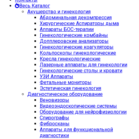
Весь Каталог
Акушерство и гинекология
Абдоминальная декомпрессия
Хирургические Аспираторы дыма
Аппараты БОС-терапии
Гинекологические комбайны
Допплеровские анализаторы
Гинекологические коагуляторы
Кольпоскопы гинекологические
Кресла гинекологические
Лазерные аппараты для гинекологии
Гинекологические столы и кровати
УЗИ Аппараты
Фетальные мониторы
Эстетическая гинекология
Диагностическое оборудование
Веновизоры
Видеоэндоскопические системы
Оборудование для нейрофизиологии
Спирографы
Фибросканы
Аппараты для функциональной
диагностики