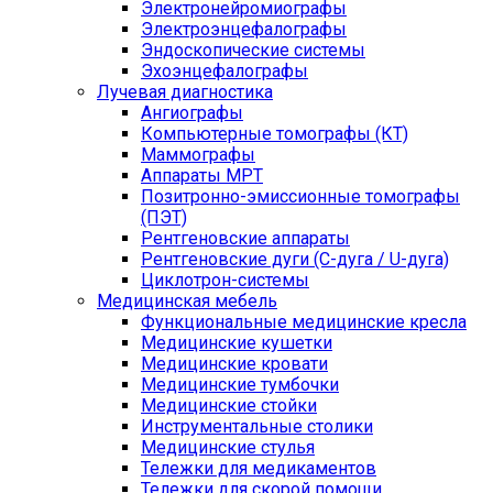
Электронейромиографы
Электроэнцефалографы
Эндоскопические системы
Эхоэнцефалографы
Лучевая диагностика
Ангиографы
Компьютерные томографы (КТ)
Маммографы
Аппараты МРТ
Позитронно-эмиссионные томографы
(ПЭТ)
Рентгеновские аппараты
Рентгеновские дуги (С-дуга / U-дуга)
Циклотрон-системы
Медицинская мебель
Функциональные медицинские кресла
Медицинские кушетки
Медицинские кровати
Медицинские тумбочки
Медицинские стойки
Инструментальные столики
Медицинские стулья
Тележки для медикаментов
Тележки для скорой помощи