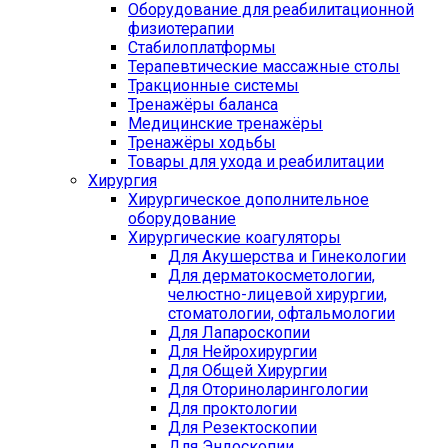
Оборудование для реабилитационной
физиотерапии
Стабилоплатформы
Терапевтические массажные столы
Тракционные системы
Тренажёры баланса
Медицинские тренажёры
Тренажёры ходьбы
Товары для ухода и реабилитации
Хирургия
Хирургическое дополнительное
оборудование
Хирургические коагуляторы
Для Акушерства и Гинекологии
Для дерматокосметологии,
челюстно-лицевой хирургии,
стоматологии, офтальмологии
Для Лапароскопии
Для Нейрохирургии
Для Общей Хирургии
Для Оториноларингологии
Для проктологии
Для Резектоскопии
Для Эндоскопии