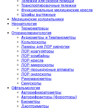
Тележки для скорой помощи
Транспортировочные тележки
Функциональные медицинские кресла
Шкафы вытяжные
Медицинские холодильники
Неонатология
Термоматрацы
Оториноларингология
Аудиометры и Тимпанометры
Кольпоскопы
Лазеры для ЛОР хирургии
ЛОР-коагуляторы
ЛОР-комбайны
ЛОР-кресла
ЛОР-микроскопы
ЛОР-процедурные аппараты
ЛОР-эндоскопы
Риноманометры
Синускопы
Офтальмология
Авторефкератометры
Авторефракторы (Форопторы)
Биометры
Диоптриметры