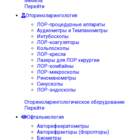
Мебель
Перейти
Оториноларингология
ЛОР-процедурные аппараты
Аудиометры и Тимпанометры
Интубоскопы
ЛОР-коагуляторы
Кольпоскопы
ЛОР-кресла
Лазеры для ЛОР хирургии
ЛОР-комбайны
ЛОР-микроскопы
Риноманометры
Синускопы
ЛОР-эндоскопы
Оториноларингологическое оборудование
Перейти
Офтальмология
Авторефкератометры
Авторефракторы (Форопторы)
Биометры