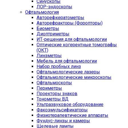
Синускопы
ЛОР-эндоскопы
Офтальмология
Авторефкератометры
Авторефракторы (Форопторы)
Биометры
Диоптриметры
ИТ-решения для офтальмологии
Оптические когерентные томографы
(ОКТ)
Линзметры
Мебель для офтальмологии
Набор пробных линз
Офтальмологические лазеры
Офтальмологические микроскопы
Офтальмоскопы
Периметры
Проекторы знаков
Тонометры ВД
Ультразвуковое оборудование
Факоэмульсификаторы
Физиотерапевтические аппараты
Фундус-линзы и камеры
Щелевые лампы