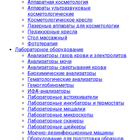
Аппаратная косметология
Аппараты ультразвуковые
косметологические
Косметологическое кресло
Лазерные аппараты для косметологии
Педикюрные кресла
Стол массажный
Фототерапия
Лабораторное оборудование
Анализаторы газов крови и электролитов
Анализаторы мочи
Анализаторы свёртывания крови
Биохимические анализаторы
Гематологические анализаторы
Гемоглобинометры
ИФА-анализаторы
Лабораторные встряхиватели
Лабораторные инкубаторы и термостаты
Лабораторные мешалки
Лабораторные микроскопы
Лабораторные сканеры
Лабораторные шейкеры
Моечно-дезинфекционные машины
Оборудование для подготовки образцов