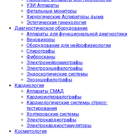
УЗИ Аппараты
Фетальные мониторы
Хирургические Аспираторы дыма
Эстетическая гинекология
Диагностическое оборудование
Аппараты для функциональной диагностики
Веновизоры
Оборудование для нейрофизиологии
Спирографы
Фибросканы
Электронейромиографы
Электроэнцефалографы
Эндоскопические системы
Эхоэнцефалографы
Кардиология
Аппараты СМАД
Кардиоинтервалографы
Кардиологические системы стресс-
тестирования
Холтеровские системы
Электрокардиографы
Электрокардиостимуляторы
Косметология