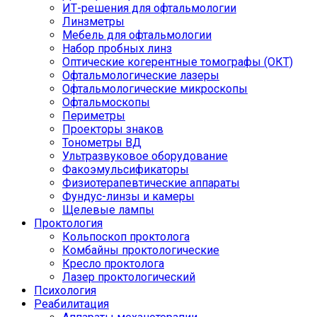
ИТ-решения для офтальмологии
Линзметры
Мебель для офтальмологии
Набор пробных линз
Оптические когерентные томографы (ОКТ)
Офтальмологические лазеры
Офтальмологические микроскопы
Офтальмоскопы
Периметры
Проекторы знаков
Тонометры ВД
Ультразвуковое оборудование
Факоэмульсификаторы
Физиотерапевтические аппараты
Фундус-линзы и камеры
Щелевые лампы
Проктология
Кольпоскоп проктолога
Комбайны проктологические
Кресло проктолога
Лазер проктологический
Психология
Реабилитация