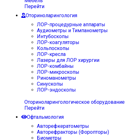
Мебель
Перейти
Оториноларингология
ЛОР-процедурные аппараты
Аудиометры и Тимпанометры
Интубоскопы
ЛОР-коагуляторы
Кольпоскопы
ЛОР-кресла
Лазеры для ЛОР хирургии
ЛОР-комбайны
ЛОР-микроскопы
Риноманометры
Синускопы
ЛОР-эндоскопы
Оториноларингологическое оборудование
Перейти
Офтальмология
Авторефкератометры
Авторефракторы (Форопторы)
Биометры