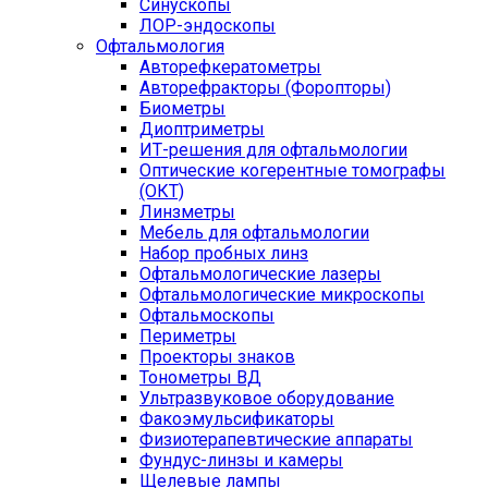
Синускопы
ЛОР-эндоскопы
Офтальмология
Авторефкератометры
Авторефракторы (Форопторы)
Биометры
Диоптриметры
ИТ-решения для офтальмологии
Оптические когерентные томографы
(ОКТ)
Линзметры
Мебель для офтальмологии
Набор пробных линз
Офтальмологические лазеры
Офтальмологические микроскопы
Офтальмоскопы
Периметры
Проекторы знаков
Тонометры ВД
Ультразвуковое оборудование
Факоэмульсификаторы
Физиотерапевтические аппараты
Фундус-линзы и камеры
Щелевые лампы