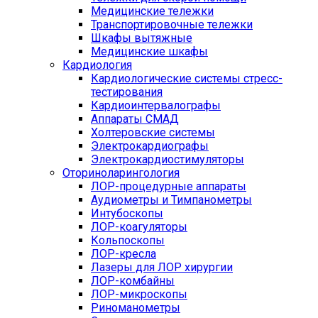
Медицинские тележки
Транспортировочные тележки
Шкафы вытяжные
Медицинские шкафы
Кардиология
Кардиологические системы стресс-
тестирования
Кардиоинтервалографы
Аппараты СМАД
Холтеровские системы
Электрокардиографы
Электрокардиостимуляторы
Оториноларингология
ЛОР-процедурные аппараты
Аудиометры и Тимпанометры
Интубоскопы
ЛОР-коагуляторы
Кольпоскопы
ЛОР-кресла
Лазеры для ЛОР хирургии
ЛОР-комбайны
ЛОР-микроскопы
Риноманометры