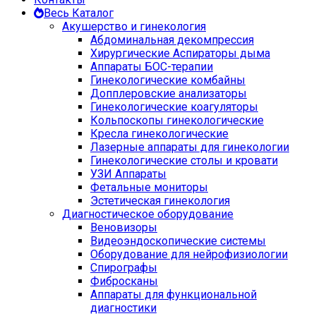
Весь Каталог
Акушерство и гинекология
Абдоминальная декомпрессия
Хирургические Аспираторы дыма
Аппараты БОС-терапии
Гинекологические комбайны
Допплеровские анализаторы
Гинекологические коагуляторы
Кольпоскопы гинекологические
Кресла гинекологические
Лазерные аппараты для гинекологии
Гинекологические столы и кровати
УЗИ Аппараты
Фетальные мониторы
Эстетическая гинекология
Диагностическое оборудование
Веновизоры
Видеоэндоскопические системы
Оборудование для нейрофизиологии
Спирографы
Фибросканы
Аппараты для функциональной
диагностики