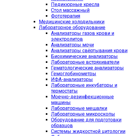
Педикюрные кресла
Стол массажный
Фототерапия
Медицинские холодильники
Лабораторное оборудование
Анализаторы газов крови и
электролитов
Анализаторы мочи
Анализаторы свёртывания крови
Биохимические анализаторы
Лабораторные встряхиватели
Гематологические анализаторы
Гемоглобинометры
ИФА-анализаторы
Лабораторные инкубаторы и
термостаты
Моечно-дезинфекционные
машины
Лабораторные мешалки
Лабораторные микроскопы
Оборудование для подготовки
образцов
Системы жидкостной цитологии