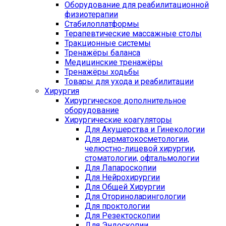
Оборудование для реабилитационной
физиотерапии
Стабилоплатформы
Терапевтические массажные столы
Тракционные системы
Тренажёры баланса
Медицинские тренажёры
Тренажёры ходьбы
Товары для ухода и реабилитации
Хирургия
Хирургическое дополнительное
оборудование
Хирургические коагуляторы
Для Акушерства и Гинекологии
Для дерматокосметологии,
челюстно-лицевой хирургии,
стоматологии, офтальмологии
Для Лапароскопии
Для Нейрохирургии
Для Общей Хирургии
Для Оториноларингологии
Для проктологии
Для Резектоскопии
Для Эндоскопии