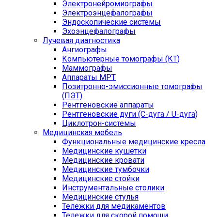
Электронейромиографы
Электроэнцефалографы
Эндоскопические системы
Эхоэнцефалографы
Лучевая диагностика
Ангиографы
Компьютерные томографы (КТ)
Маммографы
Аппараты МРТ
Позитронно-эмиссионные томографы
(ПЭТ)
Рентгеновские аппараты
Рентгеновские дуги (С-дуга / U-дуга)
Циклотрон-системы
Медицинская мебель
Функциональные медицинские кресла
Медицинские кушетки
Медицинские кровати
Медицинские тумбочки
Медицинские стойки
Инструментальные столики
Медицинские стулья
Тележки для медикаментов
Тележки для скорой помощи