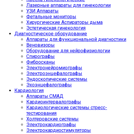
Лазерные аппараты для гинекологии
УЗИ Аппараты
Фетальные мониторы
Хирургические Аспираторы дыма
Эстетическая гинекология
Диагностическое оборудование
Аппараты для функциональной диагностики
Веновизоры
Оборудование для нейрофизиологии
Спирографы
Фибросканы
Электронейромиографы
Электроэнцефалографы
Эндоскопические системы
Эхоэнцефалографы
Кардиология
Аппараты СМАД
Кардиоинтервалографы
Кардиологические системы стресс-
тестирования
Холтеровские системы
Электрокардиографы
Электрокардиостимуляторы