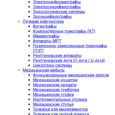
Электронейромиографы
Электроэнцефалографы
Эндоскопические системы
Эхоэнцефалографы
Лучевая диагностика
Ангиографы
Компьютерные томографы (КТ)
Маммографы
Аппараты МРТ
Позитронно-эмиссионные томографы
(ПЭТ)
Рентгеновские аппараты
Рентгеновские дуги (С-дуга / U-дуга)
Циклотрон-системы
Медицинская мебель
Функциональные медицинские кресла
Медицинские кушетки
Медицинские кровати
Медицинские тумбочки
Медицинские стойки
Инструментальные столики
Медицинские стулья
Тележки для медикаментов
Тележки для скорой помощи