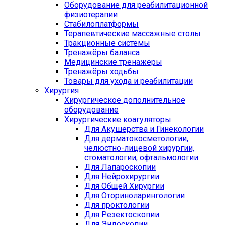
Оборудование для реабилитационной
физиотерапии
Стабилоплатформы
Терапевтические массажные столы
Тракционные системы
Тренажёры баланса
Медицинские тренажёры
Тренажёры ходьбы
Товары для ухода и реабилитации
Хирургия
Хирургическое дополнительное
оборудование
Хирургические коагуляторы
Для Акушерства и Гинекологии
Для дерматокосметологии,
челюстно-лицевой хирургии,
стоматологии, офтальмологии
Для Лапароскопии
Для Нейрохирургии
Для Общей Хирургии
Для Оториноларингологии
Для проктологии
Для Резектоскопии
Для Эндоскопии