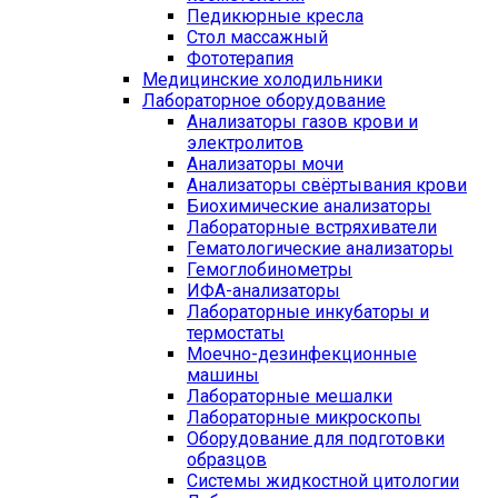
Педикюрные кресла
Стол массажный
Фототерапия
Медицинские холодильники
Лабораторное оборудование
Анализаторы газов крови и
электролитов
Анализаторы мочи
Анализаторы свёртывания крови
Биохимические анализаторы
Лабораторные встряхиватели
Гематологические анализаторы
Гемоглобинометры
ИФА-анализаторы
Лабораторные инкубаторы и
термостаты
Моечно-дезинфекционные
машины
Лабораторные мешалки
Лабораторные микроскопы
Оборудование для подготовки
образцов
Системы жидкостной цитологии