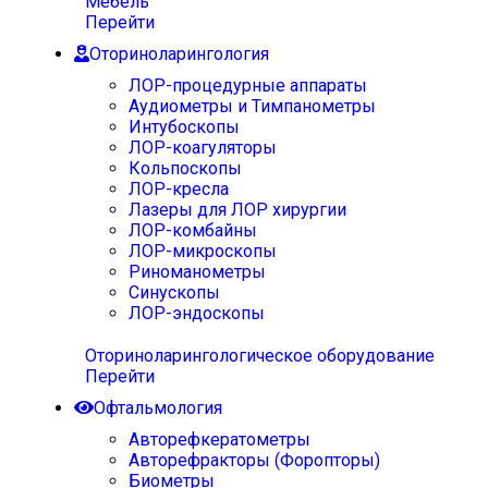
Мебель
Перейти
Оториноларингология
ЛОР-процедурные аппараты
Аудиометры и Тимпанометры
Интубоскопы
ЛОР-коагуляторы
Кольпоскопы
ЛОР-кресла
Лазеры для ЛОР хирургии
ЛОР-комбайны
ЛОР-микроскопы
Риноманометры
Синускопы
ЛОР-эндоскопы
Оториноларингологическое оборудование
Перейти
Офтальмология
Авторефкератометры
Авторефракторы (Форопторы)
Биометры