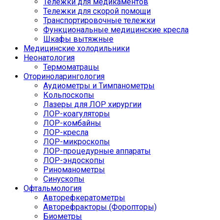
Тележки для медикаментов
Тележки для скорой помощи
Транспортировочные тележки
Функциональные медицинские кресла
Шкафы вытяжные
Медицинские холодильники
Неонатология
Термоматрацы
Оториноларингология
Аудиометры и Тимпанометры
Кольпоскопы
Лазеры для ЛОР хирургии
ЛОР-коагуляторы
ЛОР-комбайны
ЛОР-кресла
ЛОР-микроскопы
ЛОР-процедурные аппараты
ЛОР-эндоскопы
Риноманометры
Синускопы
Офтальмология
Авторефкератометры
Авторефракторы (Форопторы)
Биометры