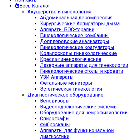
Весь Каталог
Акушерство и гинекология
Абдоминальная декомпрессия
Хирургические Аспираторы дыма
Аппараты БОС-терапии
Гинекологические комбайны
Допплеровские анализаторы
Гинекологические коагуляторы
Кольпоскопы гинекологические
Кресла гинекологические
Лазерные аппараты для гинекологии
Гинекологические столы и кровати
УЗИ Аппараты
Фетальные мониторы
Эстетическая гинекология
Диагностическое оборудование
Веновизоры
Видеоэндоскопические системы
Оборудование для нейрофизиологии
Спирографы
Фибросканы
Аппараты для функциональной
диагностики