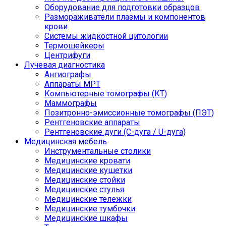
Оборудование для подготовки образцов
Размораживатели плазмы и компонентов
крови
Системы жидкостной цитологии
Термошейкеры
Центрифуги
Лучевая диагностика
Ангиографы
Аппараты МРТ
Компьютерные томографы (КТ)
Маммографы
Позитронно-эмиссионные томографы (ПЭТ)
Рентгеновские аппараты
Рентгеновские дуги (С-дуга / U-дуга)
Медицинская мебель
Инструментальные столики
Медицинские кровати
Медицинские кушетки
Медицинские стойки
Медицинские стулья
Медицинские тележки
Медицинские тумбочки
Медицинские шкафы