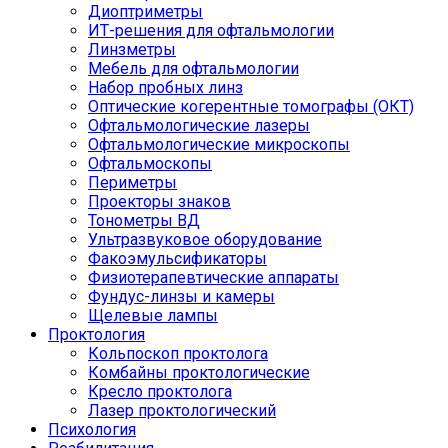
Диоптриметры
ИТ-решения для офтальмологии
Линзметры
Мебель для офтальмологии
Набор пробных линз
Оптические когерентные томографы (ОКТ)
Офтальмологические лазеры
Офтальмологические микроскопы
Офтальмоскопы
Периметры
Проекторы знаков
Тонометры ВД
Ультразвуковое оборудование
Факоэмульсификаторы
Физиотерапевтические аппараты
Фундус-линзы и камеры
Щелевые лампы
Проктология
Кольпоскоп проктолога
Комбайны проктологические
Кресло проктолога
Лазер проктологический
Психология