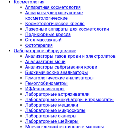
Косметология
Аппаратная косметология
Аппараты ультразвуковые
косметологические
Косметологическое кресло
Лазерные аппараты для косметологии
Педикюрные кресла
Стол массажный
Фототерапия
Лабораторное оборудование
Анализаторы газов крови и электролитов
Анализаторы мочи
Анализаторы свёртывания крови
Биохимические анализаторы
Гематологические анализаторы
Гемоглобинометры
ИФА-анализаторы
Лабораторные встряхиватели
Лабораторные инкубаторы и термостаты
Лабораторные мешалки
Лабораторные микроскопы
Лабораторные сканеры
Лабораторные шейкеры
Моечно-дезинфекционные машины