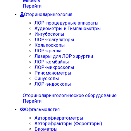
Мебель
Перейти
Оториноларингология
ЛОР-процедурные аппараты
Аудиометры и Тимпанометры
Интубоскопы
ЛОР-коагуляторы
Кольпоскопы
ЛОР-кресла
Лазеры для ЛОР хирургии
ЛОР-комбайны
ЛОР-микроскопы
Риноманометры
Синускопы
ЛОР-эндоскопы
Оториноларингологическое оборудование
Перейти
Офтальмология
Авторефкератометры
Авторефракторы (Форопторы)
Биометры