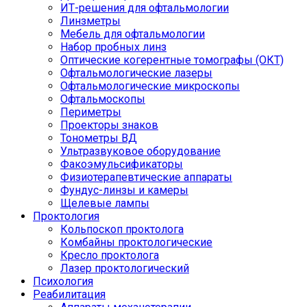
ИТ-решения для офтальмологии
Линзметры
Мебель для офтальмологии
Набор пробных линз
Оптические когерентные томографы (ОКТ)
Офтальмологические лазеры
Офтальмологические микроскопы
Офтальмоскопы
Периметры
Проекторы знаков
Тонометры ВД
Ультразвуковое оборудование
Факоэмульсификаторы
Физиотерапевтические аппараты
Фундус-линзы и камеры
Щелевые лампы
Проктология
Кольпоскоп проктолога
Комбайны проктологические
Кресло проктолога
Лазер проктологический
Психология
Реабилитация