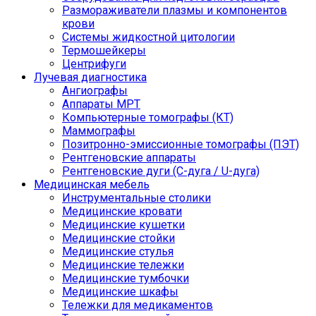
Размораживатели плазмы и компонентов
крови
Системы жидкостной цитологии
Термошейкеры
Центрифуги
Лучевая диагностика
Ангиографы
Аппараты МРТ
Компьютерные томографы (КТ)
Маммографы
Позитронно-эмиссионные томографы (ПЭТ)
Рентгеновские аппараты
Рентгеновские дуги (С-дуга / U-дуга)
Медицинская мебель
Инструментальные столики
Медицинские кровати
Медицинские кушетки
Медицинские стойки
Медицинские стулья
Медицинские тележки
Медицинские тумбочки
Медицинские шкафы
Тележки для медикаментов