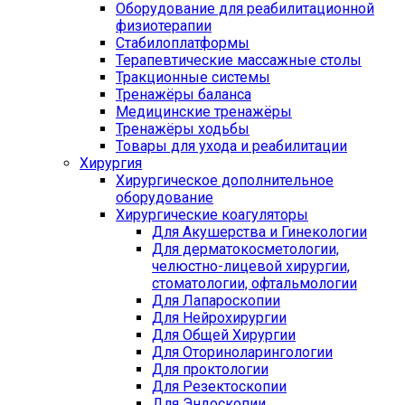
Оборудование для реабилитационной
физиотерапии
Стабилоплатформы
Терапевтические массажные столы
Тракционные системы
Тренажёры баланса
Медицинские тренажёры
Тренажёры ходьбы
Товары для ухода и реабилитации
Хирургия
Хирургическое дополнительное
оборудование
Хирургические коагуляторы
Для Акушерства и Гинекологии
Для дерматокосметологии,
челюстно-лицевой хирургии,
стоматологии, офтальмологии
Для Лапароскопии
Для Нейрохирургии
Для Общей Хирургии
Для Оториноларингологии
Для проктологии
Для Резектоскопии
Для Эндоскопии