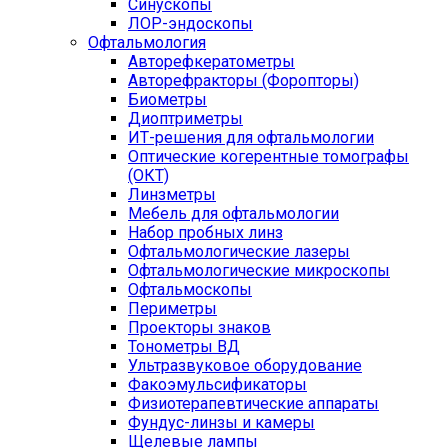
Синускопы
ЛОР-эндоскопы
Офтальмология
Авторефкератометры
Авторефракторы (Форопторы)
Биометры
Диоптриметры
ИТ-решения для офтальмологии
Оптические когерентные томографы
(ОКТ)
Линзметры
Мебель для офтальмологии
Набор пробных линз
Офтальмологические лазеры
Офтальмологические микроскопы
Офтальмоскопы
Периметры
Проекторы знаков
Тонометры ВД
Ультразвуковое оборудование
Факоэмульсификаторы
Физиотерапевтические аппараты
Фундус-линзы и камеры
Щелевые лампы