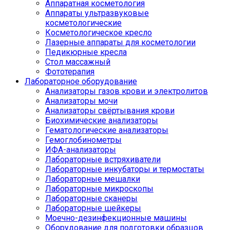
Аппаратная косметология
Аппараты ультразвуковые
косметологические
Косметологическое кресло
Лазерные аппараты для косметологии
Педикюрные кресла
Стол массажный
Фототерапия
Лабораторное оборудование
Анализаторы газов крови и электролитов
Анализаторы мочи
Анализаторы свёртывания крови
Биохимические анализаторы
Гематологические анализаторы
Гемоглобинометры
ИФА-анализаторы
Лабораторные встряхиватели
Лабораторные инкубаторы и термостаты
Лабораторные мешалки
Лабораторные микроскопы
Лабораторные сканеры
Лабораторные шейкеры
Моечно-дезинфекционные машины
Оборудование для подготовки образцов