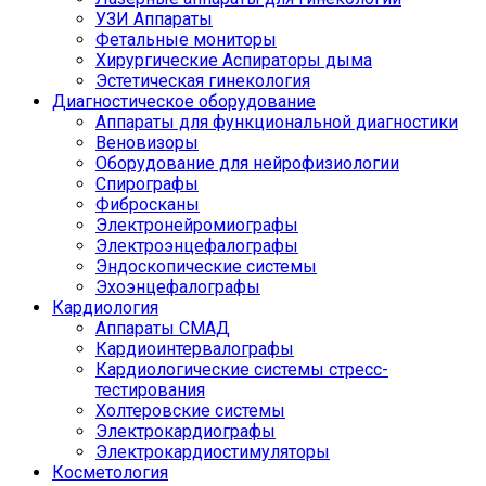
УЗИ Аппараты
Фетальные мониторы
Хирургические Аспираторы дыма
Эстетическая гинекология
Диагностическое оборудование
Аппараты для функциональной диагностики
Веновизоры
Оборудование для нейрофизиологии
Спирографы
Фибросканы
Электронейромиографы
Электроэнцефалографы
Эндоскопические системы
Эхоэнцефалографы
Кардиология
Аппараты СМАД
Кардиоинтервалографы
Кардиологические системы стресс-
тестирования
Холтеровские системы
Электрокардиографы
Электрокардиостимуляторы
Косметология