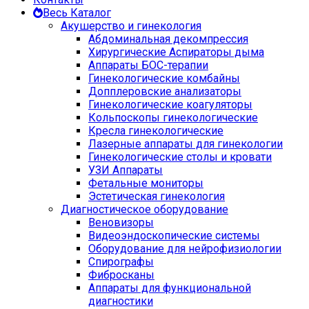
Весь Каталог
Акушерство и гинекология
Абдоминальная декомпрессия
Хирургические Аспираторы дыма
Аппараты БОС-терапии
Гинекологические комбайны
Допплеровские анализаторы
Гинекологические коагуляторы
Кольпоскопы гинекологические
Кресла гинекологические
Лазерные аппараты для гинекологии
Гинекологические столы и кровати
УЗИ Аппараты
Фетальные мониторы
Эстетическая гинекология
Диагностическое оборудование
Веновизоры
Видеоэндоскопические системы
Оборудование для нейрофизиологии
Спирографы
Фибросканы
Аппараты для функциональной
диагностики