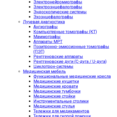
Электронейромиографы
Электроэнцефалографы
Эндоскопические системы
Эхоэнцефалографы
Лучевая диагностика
Ангиографы
Компьютерные томографы (КТ)
Маммографы
Аппараты МРТ
Позитронно-эмиссионные томографы
(ПЭТ)
Рентгеновские аппараты
Рентгеновские дуги (С-дуга / U-дуга)
Циклотрон-системы
Медицинская мебель
Функциональные медицинские кресла
Медицинские кушетки
Медицинские кровати
Медицинские тумбочки
Медицинские стойки
Инструментальные столики
Медицинские стулья
Тележки для медикаментов
Тележки для скорой помощи