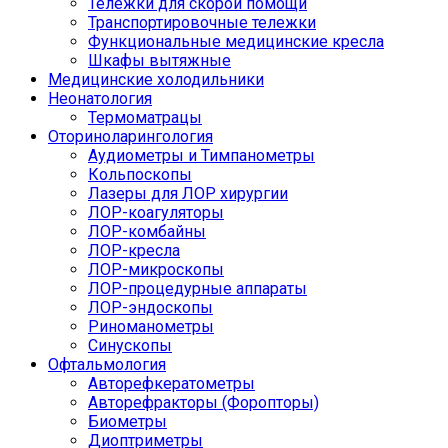
Тележки для скорой помощи
Транспортировочные тележки
Функциональные медицинские кресла
Шкафы вытяжные
Медицинские холодильники
Неонатология
Термоматрацы
Оториноларингология
Аудиометры и Тимпанометры
Кольпоскопы
Лазеры для ЛОР хирургии
ЛОР-коагуляторы
ЛОР-комбайны
ЛОР-кресла
ЛОР-микроскопы
ЛОР-процедурные аппараты
ЛОР-эндоскопы
Риноманометры
Синускопы
Офтальмология
Авторефкератометры
Авторефракторы (Форопторы)
Биометры
Диоптриметры