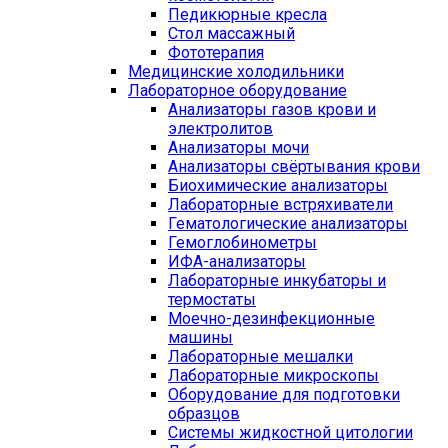
Педикюрные кресла
Стол массажный
Фототерапия
Медицинские холодильники
Лабораторное оборудование
Анализаторы газов крови и
электролитов
Анализаторы мочи
Анализаторы свёртывания крови
Биохимические анализаторы
Лабораторные встряхиватели
Гематологические анализаторы
Гемоглобинометры
ИФА-анализаторы
Лабораторные инкубаторы и
термостаты
Моечно-дезинфекционные
машины
Лабораторные мешалки
Лабораторные микроскопы
Оборудование для подготовки
образцов
Системы жидкостной цитологии