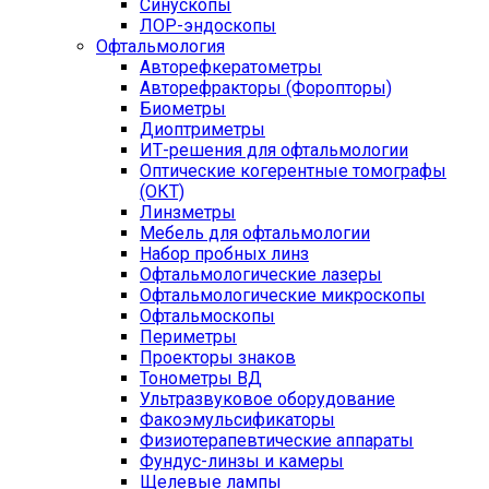
Синускопы
ЛОР-эндоскопы
Офтальмология
Авторефкератометры
Авторефракторы (Форопторы)
Биометры
Диоптриметры
ИТ-решения для офтальмологии
Оптические когерентные томографы
(ОКТ)
Линзметры
Мебель для офтальмологии
Набор пробных линз
Офтальмологические лазеры
Офтальмологические микроскопы
Офтальмоскопы
Периметры
Проекторы знаков
Тонометры ВД
Ультразвуковое оборудование
Факоэмульсификаторы
Физиотерапевтические аппараты
Фундус-линзы и камеры
Щелевые лампы