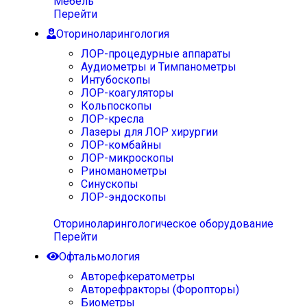
Мебель
Перейти
Оториноларингология
ЛОР-процедурные аппараты
Аудиометры и Тимпанометры
Интубоскопы
ЛОР-коагуляторы
Кольпоскопы
ЛОР-кресла
Лазеры для ЛОР хирургии
ЛОР-комбайны
ЛОР-микроскопы
Риноманометры
Синускопы
ЛОР-эндоскопы
Оториноларингологическое оборудование
Перейти
Офтальмология
Авторефкератометры
Авторефракторы (Форопторы)
Биометры