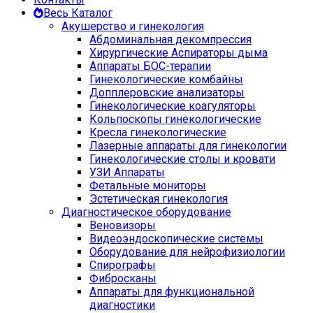
Весь Каталог
Акушерство и гинекология
Абдоминальная декомпрессия
Хирургические Аспираторы дыма
Аппараты БОС-терапии
Гинекологические комбайны
Допплеровские анализаторы
Гинекологические коагуляторы
Кольпоскопы гинекологические
Кресла гинекологические
Лазерные аппараты для гинекологии
Гинекологические столы и кровати
УЗИ Аппараты
Фетальные мониторы
Эстетическая гинекология
Диагностическое оборудование
Веновизоры
Видеоэндоскопические системы
Оборудование для нейрофизиологии
Спирографы
Фибросканы
Аппараты для функциональной
диагностики