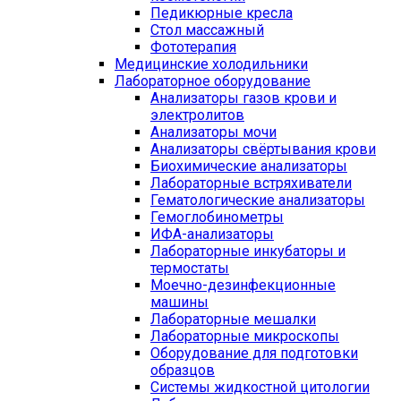
Педикюрные кресла
Стол массажный
Фототерапия
Медицинские холодильники
Лабораторное оборудование
Анализаторы газов крови и
электролитов
Анализаторы мочи
Анализаторы свёртывания крови
Биохимические анализаторы
Лабораторные встряхиватели
Гематологические анализаторы
Гемоглобинометры
ИФА-анализаторы
Лабораторные инкубаторы и
термостаты
Моечно-дезинфекционные
машины
Лабораторные мешалки
Лабораторные микроскопы
Оборудование для подготовки
образцов
Системы жидкостной цитологии