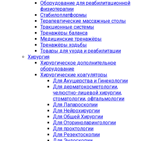
Оборудование для реабилитационной
физиотерапии
Стабилоплатформы
Терапевтические массажные столы
Тракционные системы
Тренажёры баланса
Медицинские тренажёры
Тренажёры ходьбы
Товары для ухода и реабилитации
Хирургия
Хирургическое дополнительное
оборудование
Хирургические коагуляторы
Для Акушерства и Гинекологии
Для дерматокосметологии,
челюстно-лицевой хирургии,
стоматологии, офтальмологии
Для Лапароскопии
Для Нейрохирургии
Для Общей Хирургии
Для Оториноларингологии
Для проктологии
Для Резектоскопии
Для Эндоскопии