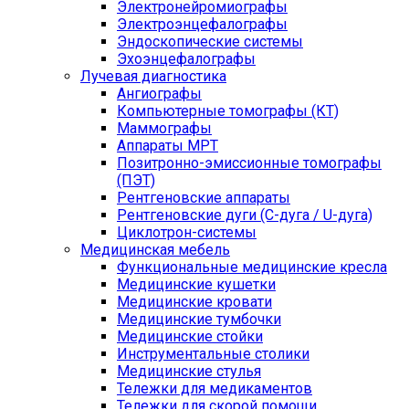
Электронейромиографы
Электроэнцефалографы
Эндоскопические системы
Эхоэнцефалографы
Лучевая диагностика
Ангиографы
Компьютерные томографы (КТ)
Маммографы
Аппараты МРТ
Позитронно-эмиссионные томографы
(ПЭТ)
Рентгеновские аппараты
Рентгеновские дуги (С-дуга / U-дуга)
Циклотрон-системы
Медицинская мебель
Функциональные медицинские кресла
Медицинские кушетки
Медицинские кровати
Медицинские тумбочки
Медицинские стойки
Инструментальные столики
Медицинские стулья
Тележки для медикаментов
Тележки для скорой помощи