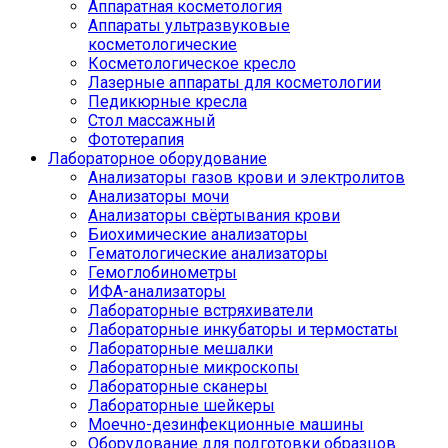
Аппаратная косметология
Аппараты ультразвуковые
косметологические
Косметологическое кресло
Лазерные аппараты для косметологии
Педикюрные кресла
Стол массажный
Фототерапия
Лабораторное оборудование
Анализаторы газов крови и электролитов
Анализаторы мочи
Анализаторы свёртывания крови
Биохимические анализаторы
Гематологические анализаторы
Гемоглобинометры
ИФА-анализаторы
Лабораторные встряхиватели
Лабораторные инкубаторы и термостаты
Лабораторные мешалки
Лабораторные микроскопы
Лабораторные сканеры
Лабораторные шейкеры
Моечно-дезинфекционные машины
Оборудование для подготовки образцов