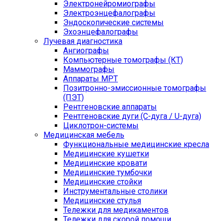
Электронейромиографы
Электроэнцефалографы
Эндоскопические системы
Эхоэнцефалографы
Лучевая диагностика
Ангиографы
Компьютерные томографы (КТ)
Маммографы
Аппараты МРТ
Позитронно-эмиссионные томографы
(ПЭТ)
Рентгеновские аппараты
Рентгеновские дуги (С-дуга / U-дуга)
Циклотрон-системы
Медицинская мебель
Функциональные медицинские кресла
Медицинские кушетки
Медицинские кровати
Медицинские тумбочки
Медицинские стойки
Инструментальные столики
Медицинские стулья
Тележки для медикаментов
Тележки для скорой помощи