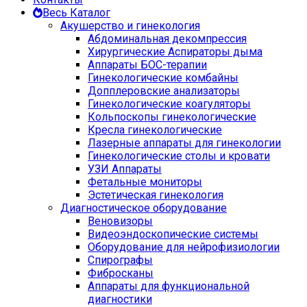
Весь Каталог
Акушерство и гинекология
Абдоминальная декомпрессия
Хирургические Аспираторы дыма
Аппараты БОС-терапии
Гинекологические комбайны
Допплеровские анализаторы
Гинекологические коагуляторы
Кольпоскопы гинекологические
Кресла гинекологические
Лазерные аппараты для гинекологии
Гинекологические столы и кровати
УЗИ Аппараты
Фетальные мониторы
Эстетическая гинекология
Диагностическое оборудование
Веновизоры
Видеоэндоскопические системы
Оборудование для нейрофизиологии
Спирографы
Фибросканы
Аппараты для функциональной
диагностики