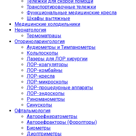
Тележки для скорой помощи
Транспортировочные тележки
Функциональные медицинские кресла
Шкафы вытяжные
Медицинские холодильники
Неонатология
Термоматрацы
Оториноларингология
Аудиометры и Тимпанометры
Кольпоскопы
Лазеры для ЛОР хирургии
ЛОР-коагуляторы
ЛОР-комбайны
ЛОР-кресла
ЛОР-микроскопы
ЛОР-процедурные аппараты
ЛОР-эндоскопы
Риноманометры
Синускопы
Офтальмология
Авторефкератометры
Авторефракторы (Форопторы)
Биометры
Диоптриметры