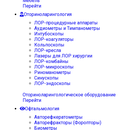
Мебель
Перейти
Оториноларингология
ЛОР-процедурные аппараты
Аудиометры и Тимпанометры
Интубоскопы
ЛОР-коагуляторы
Кольпоскопы
ЛОР-кресла
Лазеры для ЛОР хирургии
ЛОР-комбайны
ЛОР-микроскопы
Риноманометры
Синускопы
ЛОР-эндоскопы
Оториноларингологическое оборудование
Перейти
Офтальмология
Авторефкератометры
Авторефракторы (Форопторы)
Биометры