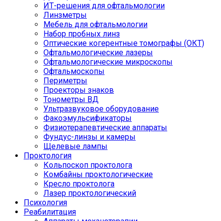
ИТ-решения для офтальмологии
Линзметры
Мебель для офтальмологии
Набор пробных линз
Оптические когерентные томографы (ОКТ)
Офтальмологические лазеры
Офтальмологические микроскопы
Офтальмоскопы
Периметры
Проекторы знаков
Тонометры ВД
Ультразвуковое оборудование
Факоэмульсификаторы
Физиотерапевтические аппараты
Фундус-линзы и камеры
Щелевые лампы
Проктология
Кольпоскоп проктолога
Комбайны проктологические
Кресло проктолога
Лазер проктологический
Психология
Реабилитация