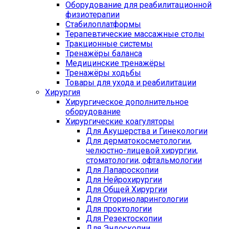
Оборудование для реабилитационной
физиотерапии
Стабилоплатформы
Терапевтические массажные столы
Тракционные системы
Тренажёры баланса
Медицинские тренажёры
Тренажёры ходьбы
Товары для ухода и реабилитации
Хирургия
Хирургическое дополнительное
оборудование
Хирургические коагуляторы
Для Акушерства и Гинекологии
Для дерматокосметологии,
челюстно-лицевой хирургии,
стоматологии, офтальмологии
Для Лапароскопии
Для Нейрохирургии
Для Общей Хирургии
Для Оториноларингологии
Для проктологии
Для Резектоскопии
Для Эндоскопии