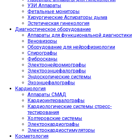
УЗИ Аппараты
Фетальные мониторы
Хирургические Аспираторы дыма
Эстетическая гинекология
Диагностическое оборудование
Аппараты для функциональной диагностики
Веновизоры
Оборудование для нейрофизиологии
Спирографы
Фибросканы
Электронейромиографы
Электроэнцефалографы
Эндоскопические системы
Эхоэнцефалографы
Кардиология
Аппараты СМАД
Кардиоинтервалографы
Кардиологические системы стресс-
тестирования
Холтеровские системы
Электрокардиографы
Электрокардиостимуляторы
Косметология