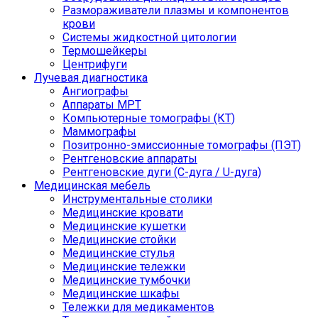
Размораживатели плазмы и компонентов
крови
Системы жидкостной цитологии
Термошейкеры
Центрифуги
Лучевая диагностика
Ангиографы
Аппараты МРТ
Компьютерные томографы (КТ)
Маммографы
Позитронно-эмиссионные томографы (ПЭТ)
Рентгеновские аппараты
Рентгеновские дуги (С-дуга / U-дуга)
Медицинская мебель
Инструментальные столики
Медицинские кровати
Медицинские кушетки
Медицинские стойки
Медицинские стулья
Медицинские тележки
Медицинские тумбочки
Медицинские шкафы
Тележки для медикаментов