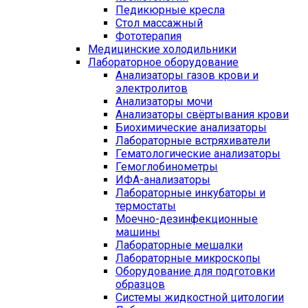
Педикюрные кресла
Стол массажный
Фототерапия
Медицинские холодильники
Лабораторное оборудование
Анализаторы газов крови и
электролитов
Анализаторы мочи
Анализаторы свёртывания крови
Биохимические анализаторы
Лабораторные встряхиватели
Гематологические анализаторы
Гемоглобинометры
ИФА-анализаторы
Лабораторные инкубаторы и
термостаты
Моечно-дезинфекционные
машины
Лабораторные мешалки
Лабораторные микроскопы
Оборудование для подготовки
образцов
Системы жидкостной цитологии