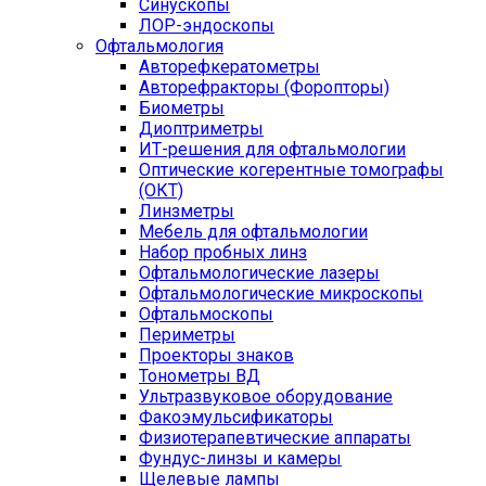
Синускопы
ЛОР-эндоскопы
Офтальмология
Авторефкератометры
Авторефракторы (Форопторы)
Биометры
Диоптриметры
ИТ-решения для офтальмологии
Оптические когерентные томографы
(ОКТ)
Линзметры
Мебель для офтальмологии
Набор пробных линз
Офтальмологические лазеры
Офтальмологические микроскопы
Офтальмоскопы
Периметры
Проекторы знаков
Тонометры ВД
Ультразвуковое оборудование
Факоэмульсификаторы
Физиотерапевтические аппараты
Фундус-линзы и камеры
Щелевые лампы