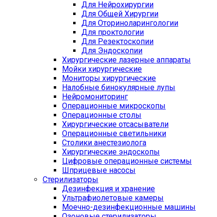
Для Нейрохирургии
Для Общей Хирургии
Для Оториноларингологии
Для проктологии
Для Резектоскопии
Для Эндоскопии
Хирургические лазерные аппараты
Мойки хирургические
Мониторы хирургические
Налобные бинокулярные лупы
Нейромониторинг
Операционные микроскопы
Операционные столы
Хирургические отсасыватели
Операционные светильники
Столики анестезиолога
Хирургические эндоскопы
Цифровые операционные системы
Шприцевые насосы
Стерилизаторы
Дезинфекция и хранение
Ультрафиолетовые камеры
Моечно-дезинфекционные машины
Озоновые стерилизаторы