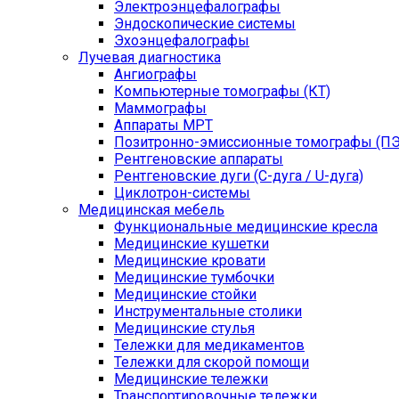
Электроэнцефалографы
Эндоскопические системы
Эхоэнцефалографы
Лучевая диагностика
Ангиографы
Компьютерные томографы (КТ)
Маммографы
Аппараты МРТ
Позитронно-эмиссионные томографы (ПЭ
Рентгеновские аппараты
Рентгеновские дуги (С-дуга / U-дуга)
Циклотрон-системы
Медицинская мебель
Функциональные медицинские кресла
Медицинские кушетки
Медицинские кровати
Медицинские тумбочки
Медицинские стойки
Инструментальные столики
Медицинские стулья
Тележки для медикаментов
Тележки для скорой помощи
Медицинские тележки
Транспортировочные тележки