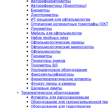
Авторефкератометры
Авторефракторы (Форопторы)
Биометры
Диоптриметры
ИТ-решения для офтальмологии
Оптические когерентные томографы (ОКТ
Линзметры
Мебель для офтальмологии
Набор пробных линз
Офтальмологические лазеры
Офтальмологические микроскопы
Офтальмоскопы
Периметры
Проекторы знаков
Тонометры ВД
Ультразвуковое оборудование
Факоэмульсификаторы
Физиотерапевтические аппараты
Фундус-линзы и камеры
Щелевые лампы
Терапевтическое оборудование
Аппараты для дарсонвализации
Оборудование для галоингаляционной те
Оборудование для гидротерапии