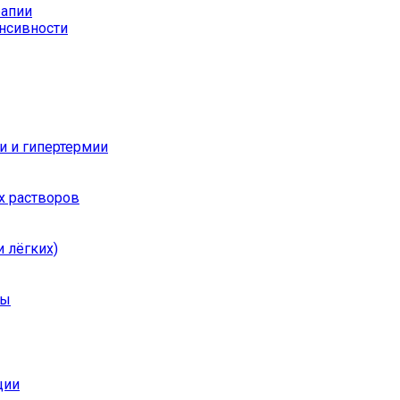
рапии
енсивности
и и гипертермии
х растворов
 лёгких)
ры
ции