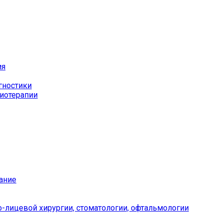
ия
гностики
иотерапии
ание
-лицевой хирургии, стоматологии, офтальмологии