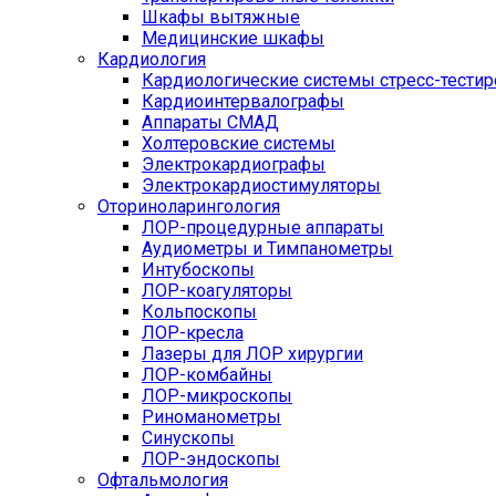
Шкафы вытяжные
Медицинские шкафы
Кардиология
Кардиологические системы стресс-тести
Кардиоинтервалографы
Аппараты СМАД
Холтеровские системы
Электрокардиографы
Электрокардиостимуляторы
Оториноларингология
ЛОР-процедурные аппараты
Аудиометры и Тимпанометры
Интубоскопы
ЛОР-коагуляторы
Кольпоскопы
ЛОР-кресла
Лазеры для ЛОР хирургии
ЛОР-комбайны
ЛОР-микроскопы
Риноманометры
Синускопы
ЛОР-эндоскопы
Офтальмология