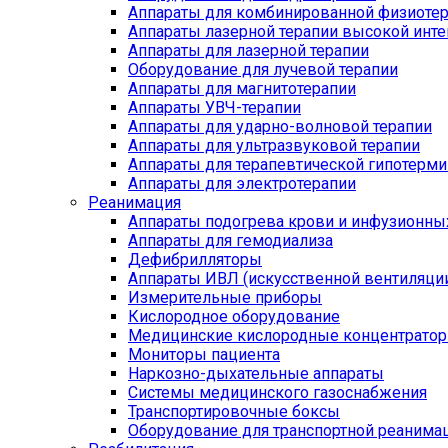
Аппараты для комбинированной физиоте
Аппараты лазерной терапии высокой инт
Аппараты для лазерной терапии
Оборудование для лучевой терапии
Аппараты для магнитотерапии
Аппараты УВЧ-терапии
Аппараты для ударно-волновой терапии
Аппараты для ультразвуковой терапии
Аппараты для терапевтической гипотерми
Аппараты для электротерапии
Реанимация
Аппараты подогрева крови и инфузионны
Аппараты для гемодиализа
Дефибрилляторы
Аппараты ИВЛ (искусственной вентиляции
Измерительные приборы
Кислородное оборудование
Медицинские кислородные концентрато
Мониторы пациента
Наркозно-дыхательные аппараты
Системы медицинского газоснабжения
Транспортировочные боксы
Оборудование для транспортной реанима