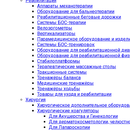
Реабилитация
Аппараты механотерапии
Оборудование для бальнеотерапии
Реабилитационные беговые дорожки
Системы БОС-терапии
Велоэргометры
Вертикализаторы
Парамедицинское оборудование и издел
Системы БОС-тренировок
Оборудование для реабилитационной диа
Оборудование для реабилитационной физ
Стабилоплатформы
Терапевтические массажные столы
Тракционные системы
Тренажёры баланса
Медицинские тренажёры
Тренажёры ходьбы
Товары для ухода и реабилитации
Хирургия
Хирургическое дополнительное оборудов
Хирургические коагуляторы
Для Акушерства и Гинекологии
Для дерматокосметологии, челюстно
Для Лапароскопии