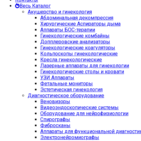
Весь Каталог
Акушерство и гинекология
Абдоминальная декомпрессия
Хирургические Аспираторы дыма
Аппараты БОС-терапии
Гинекологические комбайны
Допплеровские анализаторы
Гинекологические коагуляторы
Кольпоскопы гинекологические
Кресла гинекологические
Лазерные аппараты для гинекологии
Гинекологические столы и кровати
УЗИ Аппараты
Фетальные мониторы
Эстетическая гинекология
Диагностическое оборудование
Веновизоры
Видеоэндоскопические системы
Оборудование для нейрофизиологии
Спирографы
Фибросканы
Аппараты для функциональной диагности
Электронейромиографы