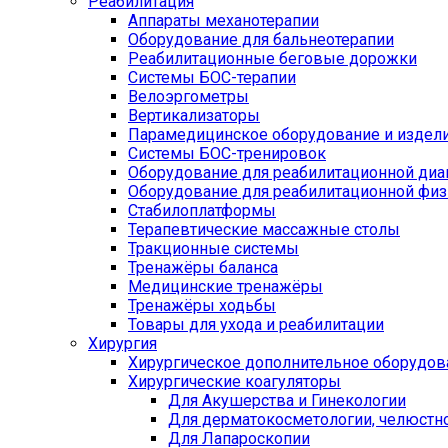
Реабилитация
Аппараты механотерапии
Оборудование для бальнеотерапии
Реабилитационные беговые дорожки
Системы БОС-терапии
Велоэргометры
Вертикализаторы
Парамедицинское оборудование и издел
Системы БОС-тренировок
Оборудование для реабилитационной диа
Оборудование для реабилитационной физ
Стабилоплатформы
Терапевтические массажные столы
Тракционные системы
Тренажёры баланса
Медицинские тренажёры
Тренажёры ходьбы
Товары для ухода и реабилитации
Хирургия
Хирургическое дополнительное оборудов
Хирургические коагуляторы
Для Акушерства и Гинекологии
Для дерматокосметологии, челюстно
Для Лапароскопии