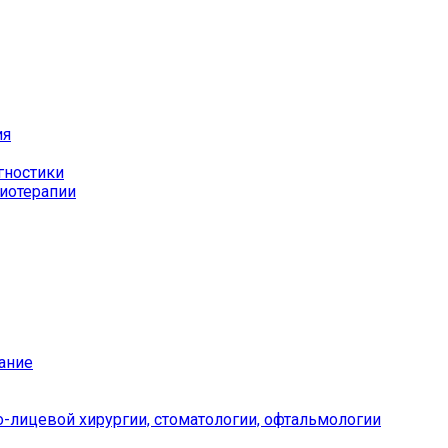
ия
гностики
иотерапии
ание
-лицевой хирургии, стоматологии, офтальмологии