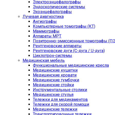
Электроэнцефалографы
Эндоскопические системы
Эхоэнцефалографы
Лучевая диагностика
Ангиографы
Компьютерные томографы (КТ)
Маммографы
Аппараты МРТ
Позитронно-эмиссионные томографы (ПЭ
Рентгеновские аппараты
Рентгеновские дуги (С-дуга / U-дуга)
Циклотрон-системы
Медицинская мебель
Функциональные медицинские кресла
Медицинские кушетки
Медицинские кровати
Медицинские тумбочки
Медицинские стойки
Инструментальные столики
Медицинские стулья
Тележки для медикаментов
Тележки для скорой помощи
Медицинские тележки
Транспортировочные тележки