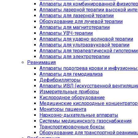
Аппараты для комбинированной физиоте
Аппараты лазерной терапии высокой инт
Аппараты для лазерной терапии
Оборудование для лучевой терапии
Аппараты для магнитотерапии
Аппараты УВЧ-терапии
Аппараты для ударно-волновой терапии
Аппараты для ультразвуковой терапии
Аппараты для терапевтической гипотерми
Аппараты для электротерапии
Реанимация
Аппараты подогрева крови и инфузионны
Аппараты для гемодиализа
Дефибрилляторы
Аппараты ИВЛ (искусственной вентиляции
Измерительные приборы
Кислородное оборудование
Медицинские кислородные концентрато
Мониторы пациента
Наркозно-дыхательные аппараты
Системы медицинского газоснабжения
Транспортировочные боксы
Оборудование для транспортной реанима