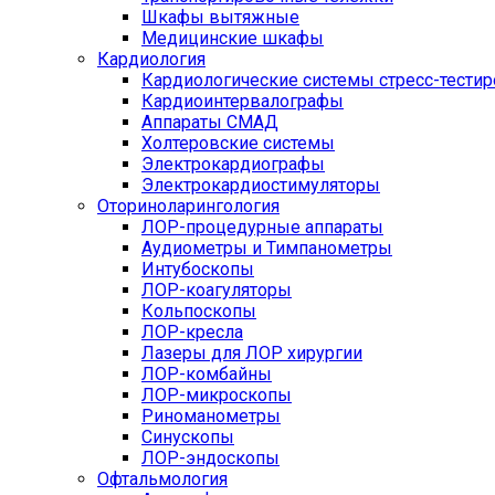
Шкафы вытяжные
Медицинские шкафы
Кардиология
Кардиологические системы стресс-тести
Кардиоинтервалографы
Аппараты СМАД
Холтеровские системы
Электрокардиографы
Электрокардиостимуляторы
Оториноларингология
ЛОР-процедурные аппараты
Аудиометры и Тимпанометры
Интубоскопы
ЛОР-коагуляторы
Кольпоскопы
ЛОР-кресла
Лазеры для ЛОР хирургии
ЛОР-комбайны
ЛОР-микроскопы
Риноманометры
Синускопы
ЛОР-эндоскопы
Офтальмология