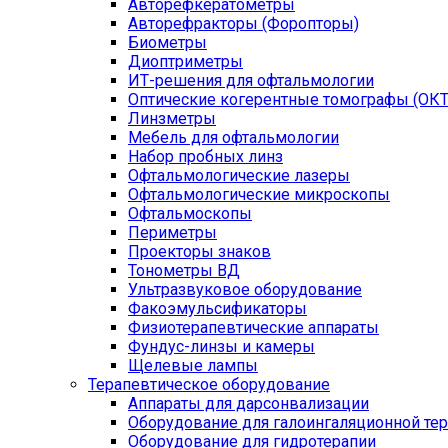
Авторефкератометры
Авторефракторы (Форопторы)
Биометры
Диоптриметры
ИТ-решения для офтальмологии
Оптические когерентные томографы (ОКТ
Линзметры
Мебель для офтальмологии
Набор пробных линз
Офтальмологические лазеры
Офтальмологические микроскопы
Офтальмоскопы
Периметры
Проекторы знаков
Тонометры ВД
Ультразвуковое оборудование
Факоэмульсификаторы
Физиотерапевтические аппараты
Фундус-линзы и камеры
Щелевые лампы
Терапевтическое оборудование
Аппараты для дарсонвализации
Оборудование для галоингаляционной те
Оборудование для гидротерапии