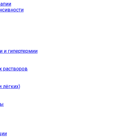
рапии
енсивности
и и гипертермии
х растворов
 лёгких)
ры
ции