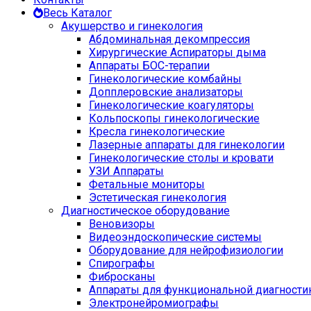
Весь Каталог
Акушерство и гинекология
Абдоминальная декомпрессия
Хирургические Аспираторы дыма
Аппараты БОС-терапии
Гинекологические комбайны
Допплеровские анализаторы
Гинекологические коагуляторы
Кольпоскопы гинекологические
Кресла гинекологические
Лазерные аппараты для гинекологии
Гинекологические столы и кровати
УЗИ Аппараты
Фетальные мониторы
Эстетическая гинекология
Диагностическое оборудование
Веновизоры
Видеоэндоскопические системы
Оборудование для нейрофизиологии
Спирографы
Фибросканы
Аппараты для функциональной диагности
Электронейромиографы