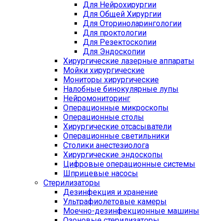
Для Нейрохирургии
Для Общей Хирургии
Для Оториноларингологии
Для проктологии
Для Резектоскопии
Для Эндоскопии
Хирургические лазерные аппараты
Мойки хирургические
Мониторы хирургические
Налобные бинокулярные лупы
Нейромониторинг
Операционные микроскопы
Операционные столы
Хирургические отсасыватели
Операционные светильники
Столики анестезиолога
Хирургические эндоскопы
Цифровые операционные системы
Шприцевые насосы
Стерилизаторы
Дезинфекция и хранение
Ультрафиолетовые камеры
Моечно-дезинфекционные машины
Озоновые стерилизаторы