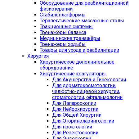
Оборудование для реабилитационной
физиотерапии
Стабилоплатформы
Терапевтические массажные столы
Тракционные системы
Тренажёры баланса
Медицинские тренажёры
Тренажёры ходьбы
Товары для ухода и реабилитации
Хирургия
Хирургическое дополнительное
оборудование
Хирургические коагуляторы
Для Акушерства и Гинекологии
Для дерматокосметологии,
челюстно-лицевой хирургии,
стоматологии, офтальмологии
Для Лапароскопии
Для Нейрохирургии
Для Общей Хирургии
Для Оториноларингологии
Для проктологии
Для Резектоскопии
Для Эндоскопии