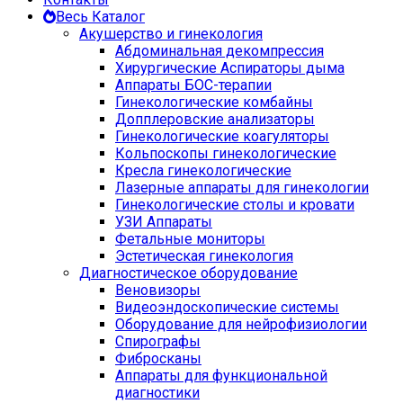
Весь Каталог
Акушерство и гинекология
Абдоминальная декомпрессия
Хирургические Аспираторы дыма
Аппараты БОС-терапии
Гинекологические комбайны
Допплеровские анализаторы
Гинекологические коагуляторы
Кольпоскопы гинекологические
Кресла гинекологические
Лазерные аппараты для гинекологии
Гинекологические столы и кровати
УЗИ Аппараты
Фетальные мониторы
Эстетическая гинекология
Диагностическое оборудование
Веновизоры
Видеоэндоскопические системы
Оборудование для нейрофизиологии
Спирографы
Фибросканы
Аппараты для функциональной
диагностики