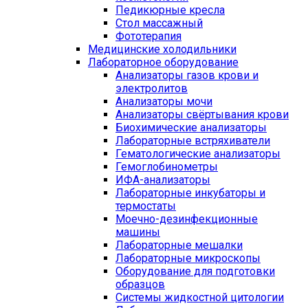
Педикюрные кресла
Стол массажный
Фототерапия
Медицинские холодильники
Лабораторное оборудование
Анализаторы газов крови и
электролитов
Анализаторы мочи
Анализаторы свёртывания крови
Биохимические анализаторы
Лабораторные встряхиватели
Гематологические анализаторы
Гемоглобинометры
ИФА-анализаторы
Лабораторные инкубаторы и
термостаты
Моечно-дезинфекционные
машины
Лабораторные мешалки
Лабораторные микроскопы
Оборудование для подготовки
образцов
Системы жидкостной цитологии