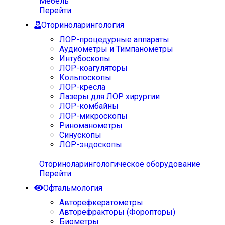
Мебель
Перейти
Оториноларингология
ЛОР-процедурные аппараты
Аудиометры и Тимпанометры
Интубоскопы
ЛОР-коагуляторы
Кольпоскопы
ЛОР-кресла
Лазеры для ЛОР хирургии
ЛОР-комбайны
ЛОР-микроскопы
Риноманометры
Синускопы
ЛОР-эндоскопы
Оториноларингологическое оборудование
Перейти
Офтальмология
Авторефкератометры
Авторефракторы (Форопторы)
Биометры