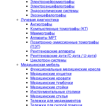
Электронейромиографы
Электроэнцефалографы
Эндоскопические системы
Эхоэнцефалографы
Лучевая диагностика
Ангиографы
Компьютерные томографы (КТ)
Маммографы
Аппараты МРТ
Позитронно-эмиссионные томографы
(ПЭТ)
Рентгеновские аппараты
Рентгеновские дуги (С-дуга / U-дуга)
Циклотрон-системы
Медицинская мебель
Функциональные медицинские кресла
Медицинские кушетки
Медицинские кровати
Медицинские тумбочки
Медицинские стойки
Инструментальные столики
Медицинские стулья
Тележки для медикаментов
Тележки для скорой помощи