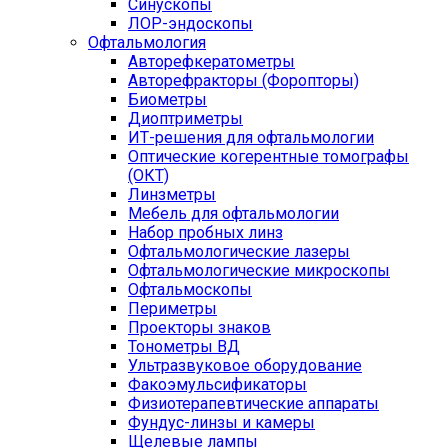
Синускопы
ЛОР-эндоскопы
Офтальмология
Авторефкератометры
Авторефракторы (Форопторы)
Биометры
Диоптриметры
ИТ-решения для офтальмологии
Оптические когерентные томографы
(ОКТ)
Линзметры
Мебель для офтальмологии
Набор пробных линз
Офтальмологические лазеры
Офтальмологические микроскопы
Офтальмоскопы
Периметры
Проекторы знаков
Тонометры ВД
Ультразвуковое оборудование
Факоэмульсификаторы
Физиотерапевтические аппараты
Фундус-линзы и камеры
Щелевые лампы