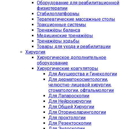
Оборудование для реабилитационной
физиотерапии
Стабилоплатформы
Терапевтические массажные столы
Тракционные системы
Тренажёры баланса
Медицинские тренажёры
Тренажёры ходьбы
Товары для ухода и реабилитации
Хирургия
Хирургическое дополнительное
оборудование
Хирургические коагуляторы
Для Акушерства и Гинекологии
Для дерматокосметологии,
челюстно-лицевой хирургии,
стоматологии, офтальмологии
Для Лапароскопии
Для Нейрохирургии
Для Общей Хирургии
Для Оториноларингологии
Для проктологии
Для Резектоскопии
Для Эндоскопии