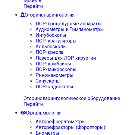
Мебель
Перейти
Оториноларингология
ЛОР-процедурные аппараты
Аудиометры и Тимпанометры
Интубоскопы
ЛОР-коагуляторы
Кольпоскопы
ЛОР-кресла
Лазеры для ЛОР хирургии
ЛОР-комбайны
ЛОР-микроскопы
Риноманометры
Синускопы
ЛОР-эндоскопы
Оториноларингологическое оборудование
Перейти
Офтальмология
Авторефкератометры
Авторефракторы (Форопторы)
Биометры