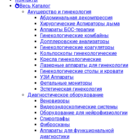
Весь Каталог
Акушерство и гинекология
Абдоминальная декомпрессия
Хирургические Аспираторы дыма
Аппараты БОС-терапии
Гинекологические комбайны
Допплеровские анализаторы
Гинекологические коагуляторы
Кольпоскопы гинекологические
Кресла гинекологические
Лазерные аппараты для гинекологии
Гинекологические столы и кровати
УЗИ Аппараты
Фетальные мониторы
Эстетическая гинекология
Диагностическое оборудование
Веновизоры
Видеоэндоскопические системы
Оборудование для нейрофизиологии
Спирографы
Фибросканы
Аппараты для функциональной
диагностики