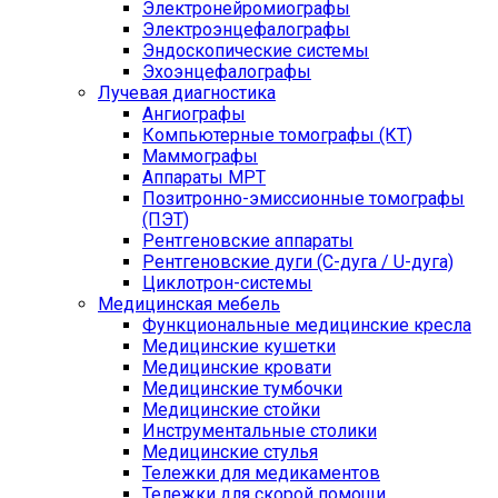
Электронейромиографы
Электроэнцефалографы
Эндоскопические системы
Эхоэнцефалографы
Лучевая диагностика
Ангиографы
Компьютерные томографы (КТ)
Маммографы
Аппараты МРТ
Позитронно-эмиссионные томографы
(ПЭТ)
Рентгеновские аппараты
Рентгеновские дуги (С-дуга / U-дуга)
Циклотрон-системы
Медицинская мебель
Функциональные медицинские кресла
Медицинские кушетки
Медицинские кровати
Медицинские тумбочки
Медицинские стойки
Инструментальные столики
Медицинские стулья
Тележки для медикаментов
Тележки для скорой помощи