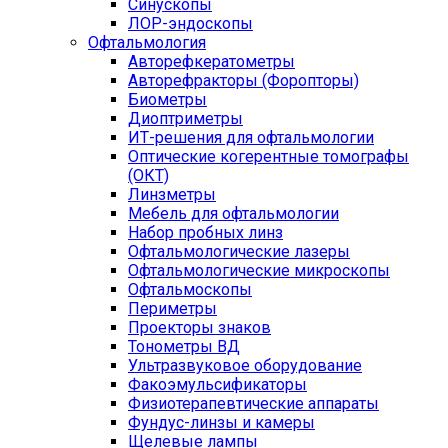
Синускопы
ЛОР-эндоскопы
Офтальмология
Авторефкератометры
Авторефракторы (Форопторы)
Биометры
Диоптриметры
ИТ-решения для офтальмологии
Оптические когерентные томографы
(ОКТ)
Линзметры
Мебель для офтальмологии
Набор пробных линз
Офтальмологические лазеры
Офтальмологические микроскопы
Офтальмоскопы
Периметры
Проекторы знаков
Тонометры ВД
Ультразвуковое оборудование
Факоэмульсификаторы
Физиотерапевтические аппараты
Фундус-линзы и камеры
Щелевые лампы