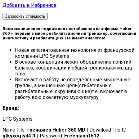
Добавить в Избранное
Запросить стоимость
Биомеханическая подвижная нестабильная платформа Huber
360 – первый в мире реабилитационный тренажер, сочетающий
диагностику и реабилитацию. Не имеет аналогов!
Новая запатентованная технология от французской
компании LPG Systems .
В основе концепции лежит объединение понятий
баланса, координации и общей тренировки мышц
тела.
Включает в работу не определенные мышечные
группы, а мышечные цепи(сгибательные,
разгибательные, скручивающие)т.е. включает в
работу всю скелетную мускулатуру.
Бренд:
LPG Systems
Name File:
тренажер Huber 360 MD
| Download File ID:
qtkyxogtyd4t1
| Password:
Freemann1512