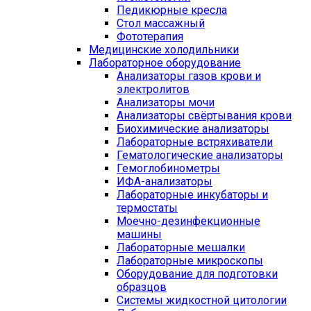
Педикюрные кресла
Стол массажный
Фототерапия
Медицинские холодильники
Лабораторное оборудование
Анализаторы газов крови и
электролитов
Анализаторы мочи
Анализаторы свёртывания крови
Биохимические анализаторы
Лабораторные встряхиватели
Гематологические анализаторы
Гемоглобинометры
ИФА-анализаторы
Лабораторные инкубаторы и
термостаты
Моечно-дезинфекционные
машины
Лабораторные мешалки
Лабораторные микроскопы
Оборудование для подготовки
образцов
Системы жидкостной цитологии