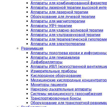
Аппараты для комбинированной физиоте
Аппараты лазерной терапии высокой инт
Аппараты для лазерной терапии
Оборудование для лучевой терапии
Аппараты для магнитотерапии
Аппараты УВЧ-терапии
Аппараты для ударно-волновой терапии
Аппараты для ультразвуковой терапии
Аппараты для терапевтической гипотерми
Аппараты для электротерапии
Реанимация
Аппараты подогрева крови и инфузионны
Аппараты для гемодиализа
Дефибрилляторы
Аппараты ИВЛ (искусственной вентиляции
Измерительные приборы
Кислородное оборудование
Медицинские кислородные концентрато
Мониторы пациента
Наркозно-дыхательные аппараты
Системы медицинского газоснабжения
Транспортировочные боксы
Оборудование для транспортной реанима