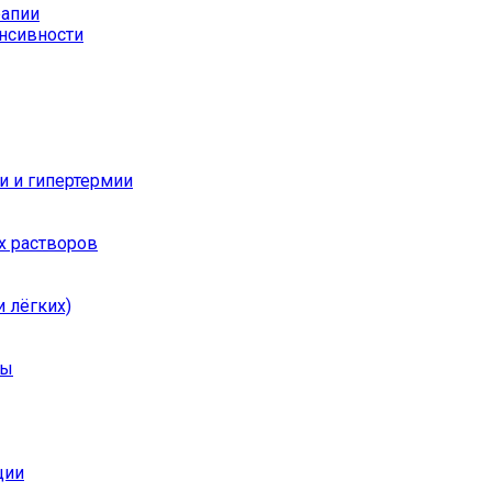
рапии
енсивности
и и гипертермии
х растворов
 лёгких)
ры
ции