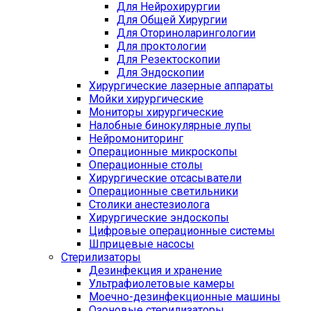
Для Нейрохирургии
Для Общей Хирургии
Для Оториноларингологии
Для проктологии
Для Резектоскопии
Для Эндоскопии
Хирургические лазерные аппараты
Мойки хирургические
Мониторы хирургические
Налобные бинокулярные лупы
Нейромониторинг
Операционные микроскопы
Операционные столы
Хирургические отсасыватели
Операционные светильники
Столики анестезиолога
Хирургические эндоскопы
Цифровые операционные системы
Шприцевые насосы
Стерилизаторы
Дезинфекция и хранение
Ультрафиолетовые камеры
Моечно-дезинфекционные машины
Озоновые стерилизаторы