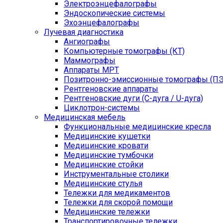
Электроэнцефалографы
Эндоскопические системы
Эхоэнцефалографы
Лучевая диагностика
Ангиографы
Компьютерные томографы (КТ)
Маммографы
Аппараты МРТ
Позитронно-эмиссионные томографы (ПЭ
Рентгеновские аппараты
Рентгеновские дуги (С-дуга / U-дуга)
Циклотрон-системы
Медицинская мебель
Функциональные медицинские кресла
Медицинские кушетки
Медицинские кровати
Медицинские тумбочки
Медицинские стойки
Инструментальные столики
Медицинские стулья
Тележки для медикаментов
Тележки для скорой помощи
Медицинские тележки
Транспортировочные тележки