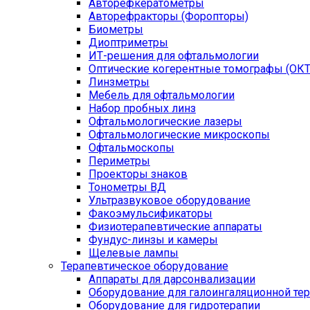
Авторефкератометры
Авторефракторы (Форопторы)
Биометры
Диоптриметры
ИТ-решения для офтальмологии
Оптические когерентные томографы (ОКТ
Линзметры
Мебель для офтальмологии
Набор пробных линз
Офтальмологические лазеры
Офтальмологические микроскопы
Офтальмоскопы
Периметры
Проекторы знаков
Тонометры ВД
Ультразвуковое оборудование
Факоэмульсификаторы
Физиотерапевтические аппараты
Фундус-линзы и камеры
Щелевые лампы
Терапевтическое оборудование
Аппараты для дарсонвализации
Оборудование для галоингаляционной те
Оборудование для гидротерапии