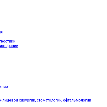
ия
гностики
иотерапии
ание
-лицевой хирургии, стоматологии, офтальмологии