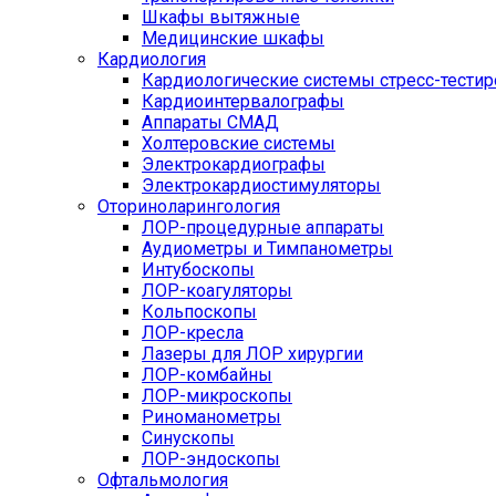
Шкафы вытяжные
Медицинские шкафы
Кардиология
Кардиологические системы стресс-тести
Кардиоинтервалографы
Аппараты СМАД
Холтеровские системы
Электрокардиографы
Электрокардиостимуляторы
Оториноларингология
ЛОР-процедурные аппараты
Аудиометры и Тимпанометры
Интубоскопы
ЛОР-коагуляторы
Кольпоскопы
ЛОР-кресла
Лазеры для ЛОР хирургии
ЛОР-комбайны
ЛОР-микроскопы
Риноманометры
Синускопы
ЛОР-эндоскопы
Офтальмология