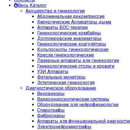
Весь Каталог
Акушерство и гинекология
Абдоминальная декомпрессия
Хирургические Аспираторы дыма
Аппараты БОС-терапии
Гинекологические комбайны
Допплеровские анализаторы
Гинекологические коагуляторы
Кольпоскопы гинекологические
Кресла гинекологические
Лазерные аппараты для гинекологии
Гинекологические столы и кровати
УЗИ Аппараты
Фетальные мониторы
Эстетическая гинекология
Диагностическое оборудование
Веновизоры
Видеоэндоскопические системы
Оборудование для нейрофизиологии
Спирографы
Фибросканы
Аппараты для функциональной диагности
Электронейромиографы