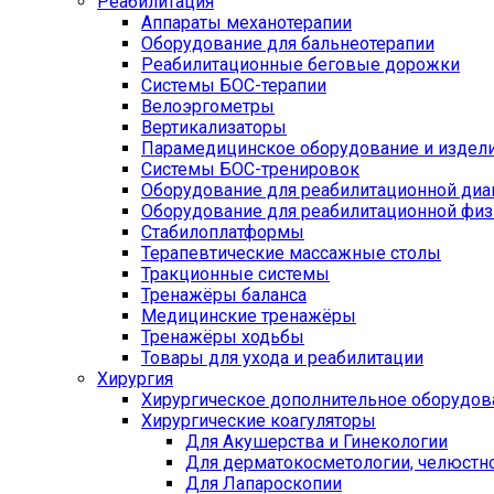
Реабилитация
Аппараты механотерапии
Оборудование для бальнеотерапии
Реабилитационные беговые дорожки
Системы БОС-терапии
Велоэргометры
Вертикализаторы
Парамедицинское оборудование и издел
Системы БОС-тренировок
Оборудование для реабилитационной диа
Оборудование для реабилитационной физ
Стабилоплатформы
Терапевтические массажные столы
Тракционные системы
Тренажёры баланса
Медицинские тренажёры
Тренажёры ходьбы
Товары для ухода и реабилитации
Хирургия
Хирургическое дополнительное оборудов
Хирургические коагуляторы
Для Акушерства и Гинекологии
Для дерматокосметологии, челюстно
Для Лапароскопии