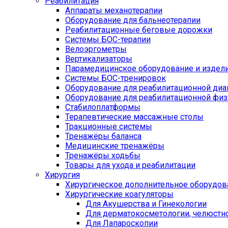
Реабилитация
Аппараты механотерапии
Оборудование для бальнеотерапии
Реабилитационные беговые дорожки
Системы БОС-терапии
Велоэргометры
Вертикализаторы
Парамедицинское оборудование и издел
Системы БОС-тренировок
Оборудование для реабилитационной диа
Оборудование для реабилитационной физ
Стабилоплатформы
Терапевтические массажные столы
Тракционные системы
Тренажёры баланса
Медицинские тренажёры
Тренажёры ходьбы
Товары для ухода и реабилитации
Хирургия
Хирургическое дополнительное оборудов
Хирургические коагуляторы
Для Акушерства и Гинекологии
Для дерматокосметологии, челюстно
Для Лапароскопии