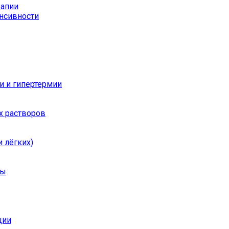
рапии
енсивности
и и гипертермии
х растворов
 лёгких)
ры
ции