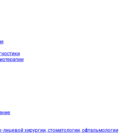
ия
гностики
иотерапии
ание
-лицевой хирургии, стоматологии, офтальмологии