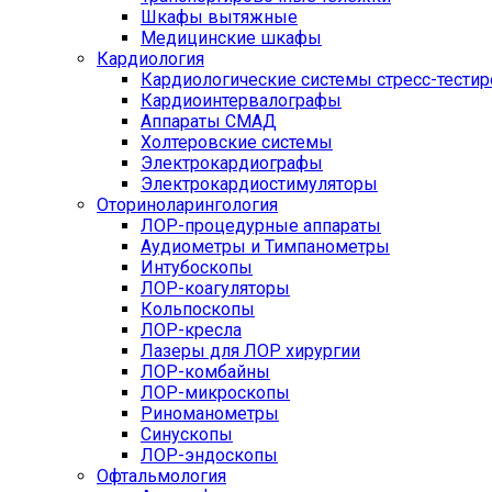
Шкафы вытяжные
Медицинские шкафы
Кардиология
Кардиологические системы стресс-тести
Кардиоинтервалографы
Аппараты СМАД
Холтеровские системы
Электрокардиографы
Электрокардиостимуляторы
Оториноларингология
ЛОР-процедурные аппараты
Аудиометры и Тимпанометры
Интубоскопы
ЛОР-коагуляторы
Кольпоскопы
ЛОР-кресла
Лазеры для ЛОР хирургии
ЛОР-комбайны
ЛОР-микроскопы
Риноманометры
Синускопы
ЛОР-эндоскопы
Офтальмология