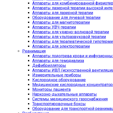
Аппараты для комбинированной физиоте
Аппараты лазерной терапии высокой инт
Аппараты для лазерной терапии
Оборудование для лучевой терапии
Аппараты для магнитотерапии
Аппараты УВЧ-терапии
Аппараты для ударно-волновой терапии
Аппараты для ультразвуковой терапии
Аппараты для терапевтической гипотерми
Аппараты для электротерапии
Реанимация
Аппараты подогрева крови и инфузионны
Аппараты для гемодиализа
Дефибрилляторы
Аппараты ИВЛ (искусственной вентиляции
Измерительные приборы
Кислородное оборудование
Медицинские кислородные концентрато
Мониторы пациента
Наркозно-дыхательные аппараты
Системы медицинского газоснабжения
Транспортировочные боксы
Оборудование для транспортной реанима