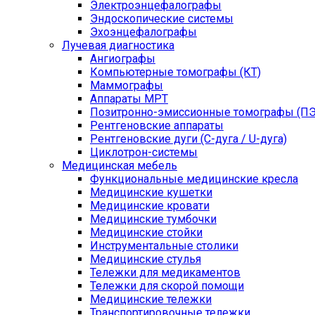
Электроэнцефалографы
Эндоскопические системы
Эхоэнцефалографы
Лучевая диагностика
Ангиографы
Компьютерные томографы (КТ)
Маммографы
Аппараты МРТ
Позитронно-эмиссионные томографы (ПЭ
Рентгеновские аппараты
Рентгеновские дуги (С-дуга / U-дуга)
Циклотрон-системы
Медицинская мебель
Функциональные медицинские кресла
Медицинские кушетки
Медицинские кровати
Медицинские тумбочки
Медицинские стойки
Инструментальные столики
Медицинские стулья
Тележки для медикаментов
Тележки для скорой помощи
Медицинские тележки
Транспортировочные тележки