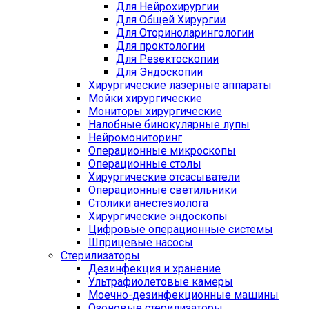
Для Нейрохирургии
Для Общей Хирургии
Для Оториноларингологии
Для проктологии
Для Резектоскопии
Для Эндоскопии
Хирургические лазерные аппараты
Мойки хирургические
Мониторы хирургические
Налобные бинокулярные лупы
Нейромониторинг
Операционные микроскопы
Операционные столы
Хирургические отсасыватели
Операционные светильники
Столики анестезиолога
Хирургические эндоскопы
Цифровые операционные системы
Шприцевые насосы
Стерилизаторы
Дезинфекция и хранение
Ультрафиолетовые камеры
Моечно-дезинфекционные машины
Озоновые стерилизаторы