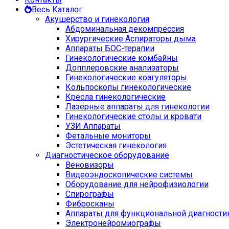
Весь Каталог
Акушерство и гинекология
Абдоминальная декомпрессия
Хирургические Аспираторы дыма
Аппараты БОС-терапии
Гинекологические комбайны
Допплеровские анализаторы
Гинекологические коагуляторы
Кольпоскопы гинекологические
Кресла гинекологические
Лазерные аппараты для гинекологии
Гинекологические столы и кровати
УЗИ Аппараты
Фетальные мониторы
Эстетическая гинекология
Диагностическое оборудование
Веновизоры
Видеоэндоскопические системы
Оборудование для нейрофизиологии
Спирографы
Фибросканы
Аппараты для функциональной диагности
Электронейромиографы