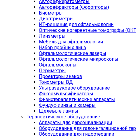
Авторефкератометры
Авторефракторы (Форопторы)
Биометры
Диоптриметры
ИТ-решения для офтальмологии
Оптические когерентные томографы (ОКТ
Линзметры
Мебель для офтальмологии
Набор пробных линз
Офтальмологические лазеры
Офтальмологические микроскопы
Офтальмоскопы
Периметры
Проекторы знаков
Тонометры ВД
Ультразвуковое оборудование
Факоэмульсификаторы
Физиотерапевтические аппараты
Фундус-линзы и камеры
Щелевые лампы
Терапевтическое оборудование
Аппараты для дарсонвализации
Оборудование для галоингаляционной те
Оборудование для гидротерапии