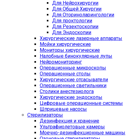
Для Нейрохирургии
Для Общей Хирургии
Для Оториноларингологии
Для проктологии
Для Резектоскопии
Для Эндоскопии
Хирургические лазерные аппараты
Мойки хирургические
Мониторы хирургические
Налобные бинокулярные лупы
Нейромониторинг
Операционные микроскопы
Операционные столы
Хирургические отсасыватели
Операционные светильники
Столики анестезиолога
Хирургические эндоскопы
Цифровые операционные системы
Шприцевые насосы
Стерилизаторы
Дезинфекция и хранение
Ультрафиолетовые камеры
Моечно-дезинфекционные машины
Озоновые стерилизаторы