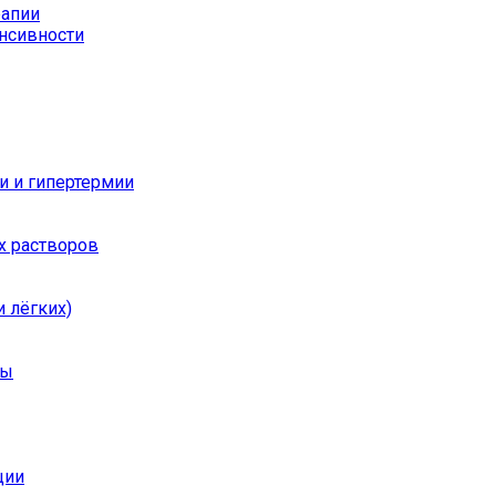
рапии
енсивности
и и гипертермии
х растворов
 лёгких)
ры
ции