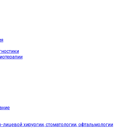
ия
гностики
иотерапии
ание
-лицевой хирургии, стоматологии, офтальмологии