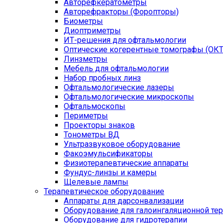
Авторефкератометры
Авторефракторы (Форопторы)
Биометры
Диоптриметры
ИТ-решения для офтальмологии
Оптические когерентные томографы (ОКТ
Линзметры
Мебель для офтальмологии
Набор пробных линз
Офтальмологические лазеры
Офтальмологические микроскопы
Офтальмоскопы
Периметры
Проекторы знаков
Тонометры ВД
Ультразвуковое оборудование
Факоэмульсификаторы
Физиотерапевтические аппараты
Фундус-линзы и камеры
Щелевые лампы
Терапевтическое оборудование
Аппараты для дарсонвализации
Оборудование для галоингаляционной те
Оборудование для гидротерапии