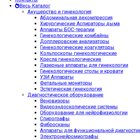
Весь Каталог
Акушерство и гинекология
Абдоминальная декомпрессия
Хирургические Аспираторы дыма
Аппараты БОС-терапии
Гинекологические комбайны
Допплеровские анализаторы
Гинекологические коагуляторы
Кольпоскопы гинекологические
Кресла гинекологические
Лазерные аппараты для гинекологии
Гинекологические столы и кровати
УЗИ Аппараты
Фетальные мониторы
Эстетическая гинекология
Диагностическое оборудование
Веновизоры
Видеоэндоскопические системы
Оборудование для нейрофизиологии
Спирографы
Фибросканы
Аппараты для функциональной диагности
Электронейромиографы