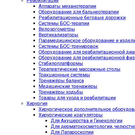
Реабилитация
Аппараты механотерапии
Оборудование для бальнеотерапии
Реабилитационные беговые дорожки
Системы БОС-терапии
Велоэргометры
Вертикализаторы
Парамедицинское оборудование и издел
Системы БОС-тренировок
Оборудование для реабилитационной диа
Оборудование для реабилитационной физ
Стабилоплатформы
Терапевтические массажные столы
Тракционные системы
Тренажёры баланса
Медицинские тренажёры
Тренажёры ходьбы
Товары для ухода и реабилитации
Хирургия
Хирургическое дополнительное оборудов
Хирургические коагуляторы
Для Акушерства и Гинекологии
Для дерматокосметологии, челюстно
Для Лапароскопии