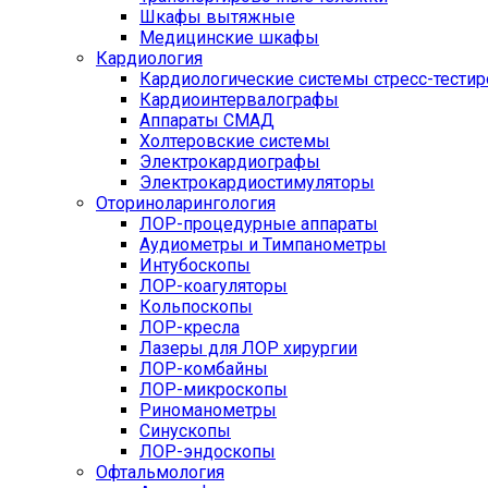
Шкафы вытяжные
Медицинские шкафы
Кардиология
Кардиологические системы стресс-тести
Кардиоинтервалографы
Аппараты СМАД
Холтеровские системы
Электрокардиографы
Электрокардиостимуляторы
Оториноларингология
ЛОР-процедурные аппараты
Аудиометры и Тимпанометры
Интубоскопы
ЛОР-коагуляторы
Кольпоскопы
ЛОР-кресла
Лазеры для ЛОР хирургии
ЛОР-комбайны
ЛОР-микроскопы
Риноманометры
Синускопы
ЛОР-эндоскопы
Офтальмология