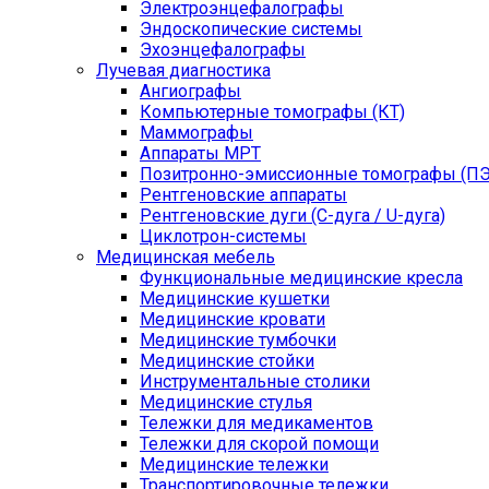
Электроэнцефалографы
Эндоскопические системы
Эхоэнцефалографы
Лучевая диагностика
Ангиографы
Компьютерные томографы (КТ)
Маммографы
Аппараты МРТ
Позитронно-эмиссионные томографы (ПЭ
Рентгеновские аппараты
Рентгеновские дуги (С-дуга / U-дуга)
Циклотрон-системы
Медицинская мебель
Функциональные медицинские кресла
Медицинские кушетки
Медицинские кровати
Медицинские тумбочки
Медицинские стойки
Инструментальные столики
Медицинские стулья
Тележки для медикаментов
Тележки для скорой помощи
Медицинские тележки
Транспортировочные тележки