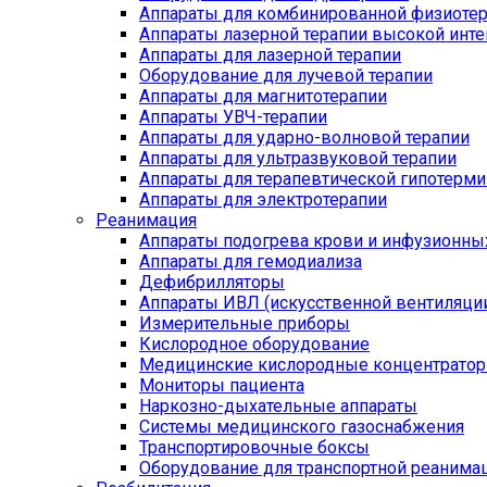
Аппараты для комбинированной физиоте
Аппараты лазерной терапии высокой инт
Аппараты для лазерной терапии
Оборудование для лучевой терапии
Аппараты для магнитотерапии
Аппараты УВЧ-терапии
Аппараты для ударно-волновой терапии
Аппараты для ультразвуковой терапии
Аппараты для терапевтической гипотерми
Аппараты для электротерапии
Реанимация
Аппараты подогрева крови и инфузионны
Аппараты для гемодиализа
Дефибрилляторы
Аппараты ИВЛ (искусственной вентиляции
Измерительные приборы
Кислородное оборудование
Медицинские кислородные концентрато
Мониторы пациента
Наркозно-дыхательные аппараты
Системы медицинского газоснабжения
Транспортировочные боксы
Оборудование для транспортной реанима