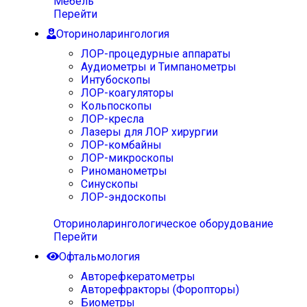
Мебель
Перейти
Оториноларингология
ЛОР-процедурные аппараты
Аудиометры и Тимпанометры
Интубоскопы
ЛОР-коагуляторы
Кольпоскопы
ЛОР-кресла
Лазеры для ЛОР хирургии
ЛОР-комбайны
ЛОР-микроскопы
Риноманометры
Синускопы
ЛОР-эндоскопы
Оториноларингологическое оборудование
Перейти
Офтальмология
Авторефкератометры
Авторефракторы (Форопторы)
Биометры