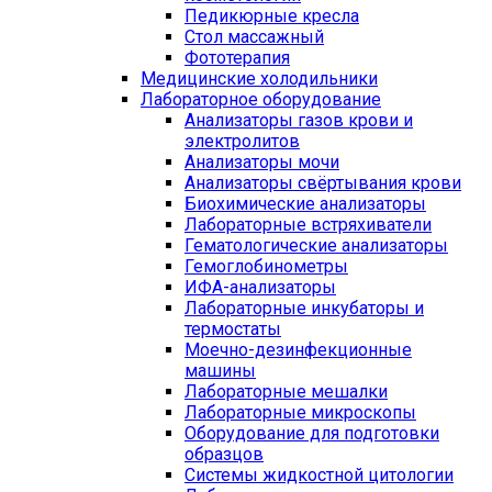
Педикюрные кресла
Стол массажный
Фототерапия
Медицинские холодильники
Лабораторное оборудование
Анализаторы газов крови и
электролитов
Анализаторы мочи
Анализаторы свёртывания крови
Биохимические анализаторы
Лабораторные встряхиватели
Гематологические анализаторы
Гемоглобинометры
ИФА-анализаторы
Лабораторные инкубаторы и
термостаты
Моечно-дезинфекционные
машины
Лабораторные мешалки
Лабораторные микроскопы
Оборудование для подготовки
образцов
Системы жидкостной цитологии