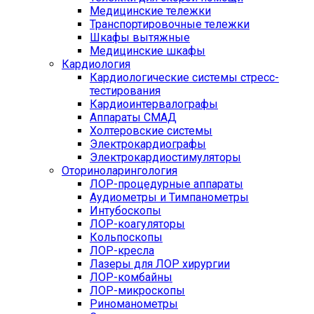
Медицинские тележки
Транспортировочные тележки
Шкафы вытяжные
Медицинские шкафы
Кардиология
Кардиологические системы стресс-
тестирования
Кардиоинтервалографы
Аппараты СМАД
Холтеровские системы
Электрокардиографы
Электрокардиостимуляторы
Оториноларингология
ЛОР-процедурные аппараты
Аудиометры и Тимпанометры
Интубоскопы
ЛОР-коагуляторы
Кольпоскопы
ЛОР-кресла
Лазеры для ЛОР хирургии
ЛОР-комбайны
ЛОР-микроскопы
Риноманометры