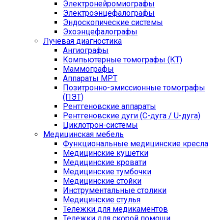
Электронейромиографы
Электроэнцефалографы
Эндоскопические системы
Эхоэнцефалографы
Лучевая диагностика
Ангиографы
Компьютерные томографы (КТ)
Маммографы
Аппараты МРТ
Позитронно-эмиссионные томографы
(ПЭТ)
Рентгеновские аппараты
Рентгеновские дуги (С-дуга / U-дуга)
Циклотрон-системы
Медицинская мебель
Функциональные медицинские кресла
Медицинские кушетки
Медицинские кровати
Медицинские тумбочки
Медицинские стойки
Инструментальные столики
Медицинские стулья
Тележки для медикаментов
Тележки для скорой помощи