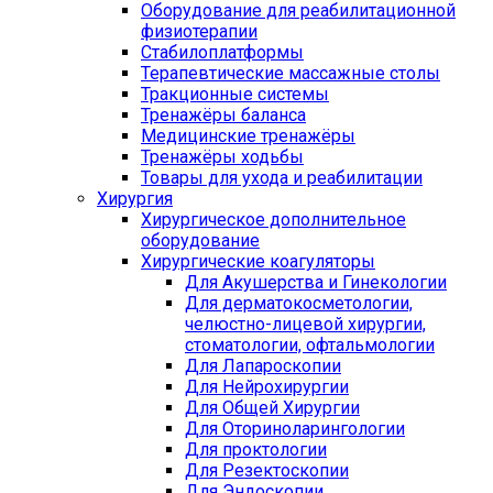
Оборудование для реабилитационной
физиотерапии
Стабилоплатформы
Терапевтические массажные столы
Тракционные системы
Тренажёры баланса
Медицинские тренажёры
Тренажёры ходьбы
Товары для ухода и реабилитации
Хирургия
Хирургическое дополнительное
оборудование
Хирургические коагуляторы
Для Акушерства и Гинекологии
Для дерматокосметологии,
челюстно-лицевой хирургии,
стоматологии, офтальмологии
Для Лапароскопии
Для Нейрохирургии
Для Общей Хирургии
Для Оториноларингологии
Для проктологии
Для Резектоскопии
Для Эндоскопии