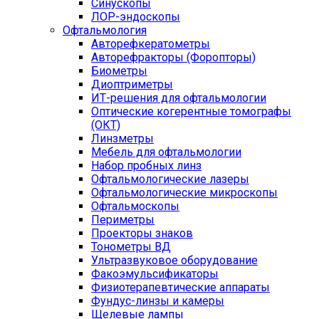
Синускопы
ЛОР-эндоскопы
Офтальмология
Авторефкератометры
Авторефракторы (Форопторы)
Биометры
Диоптриметры
ИТ-решения для офтальмологии
Оптические когерентные томографы
(ОКТ)
Линзметры
Мебель для офтальмологии
Набор пробных линз
Офтальмологические лазеры
Офтальмологические микроскопы
Офтальмоскопы
Периметры
Проекторы знаков
Тонометры ВД
Ультразвуковое оборудование
Факоэмульсификаторы
Физиотерапевтические аппараты
Фундус-линзы и камеры
Щелевые лампы