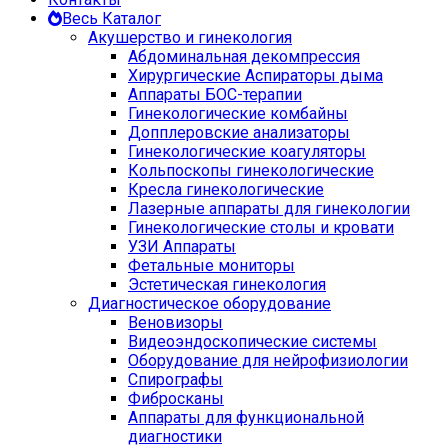
Весь Каталог
Акушерство и гинекология
Абдоминальная декомпрессия
Хирургические Аспираторы дыма
Аппараты БОС-терапии
Гинекологические комбайны
Допплеровские анализаторы
Гинекологические коагуляторы
Кольпоскопы гинекологические
Кресла гинекологические
Лазерные аппараты для гинекологии
Гинекологические столы и кровати
УЗИ Аппараты
Фетальные мониторы
Эстетическая гинекология
Диагностическое оборудование
Веновизоры
Видеоэндоскопические системы
Оборудование для нейрофизиологии
Спирографы
Фибросканы
Аппараты для функциональной
диагностики