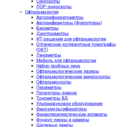
Синускопы
ЛОР-эндоскопы
Офтальмология
Авторефкератометры
Авторефракторы (Форопторы)
Биометры
Диоптриметры
ИТ-решения для офтальмологии
Оптические когерентные томографы
(ОКТ)
Линзметры
Мебель для офтальмологии
Набор пробных линз
Офтальмологические лазеры
Офтальмологические микроскопы
Офтальмоскопы
Периметры
Проекторы знаков
Тонометры ВД
Ультразвуковое оборудование
Факоэмульсификаторы
Физиотерапевтические аппараты
Фундус-линзы и камеры
Щелевые лампы