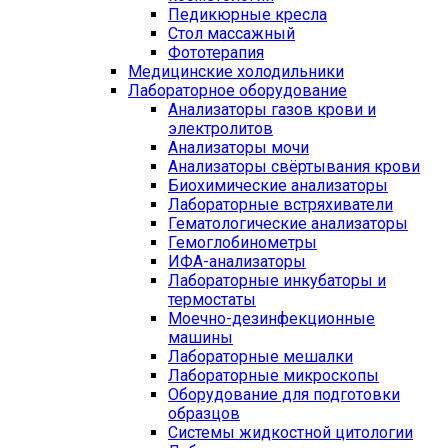
Педикюрные кресла
Стол массажный
Фототерапия
Медицинские холодильники
Лабораторное оборудование
Анализаторы газов крови и
электролитов
Анализаторы мочи
Анализаторы свёртывания крови
Биохимические анализаторы
Лабораторные встряхиватели
Гематологические анализаторы
Гемоглобинометры
ИФА-анализаторы
Лабораторные инкубаторы и
термостаты
Моечно-дезинфекционные
машины
Лабораторные мешалки
Лабораторные микроскопы
Оборудование для подготовки
образцов
Системы жидкостной цитологии