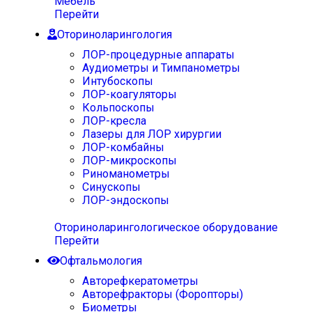
Мебель
Перейти
Оториноларингология
ЛОР-процедурные аппараты
Аудиометры и Тимпанометры
Интубоскопы
ЛОР-коагуляторы
Кольпоскопы
ЛОР-кресла
Лазеры для ЛОР хирургии
ЛОР-комбайны
ЛОР-микроскопы
Риноманометры
Синускопы
ЛОР-эндоскопы
Оториноларингологическое оборудование
Перейти
Офтальмология
Авторефкератометры
Авторефракторы (Форопторы)
Биометры