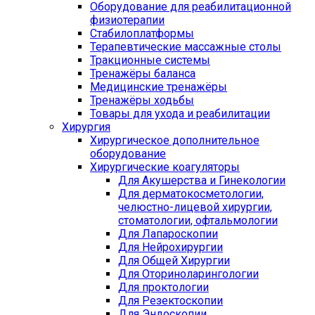
Оборудование для реабилитационной
физиотерапии
Стабилоплатформы
Терапевтические массажные столы
Тракционные системы
Тренажёры баланса
Медицинские тренажёры
Тренажёры ходьбы
Товары для ухода и реабилитации
Хирургия
Хирургическое дополнительное
оборудование
Хирургические коагуляторы
Для Акушерства и Гинекологии
Для дерматокосметологии,
челюстно-лицевой хирургии,
стоматологии, офтальмологии
Для Лапароскопии
Для Нейрохирургии
Для Общей Хирургии
Для Оториноларингологии
Для проктологии
Для Резектоскопии
Для Эндоскопии