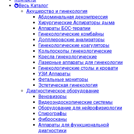
Весь Каталог
Акушерство и гинекология
Абдоминальная декомпрессия
Хирургические Аспираторы дыма
Аппараты БОС-терапии
Гинекологические комбайны
Допплеровские анализаторы
Гинекологические коагуляторы
Кольпоскопы гинекологические
Кресла гинекологические
Лазерные аппараты для гинекологии
Гинекологические столы и кровати
УЗИ Аппараты
Фетальные мониторы
Эстетическая гинекология
Диагностическое оборудование
Веновизоры
Видеоэндоскопические системы
Оборудование для нейрофизиологии
Спирографы
Фибросканы
Аппараты для функциональной
диагностики