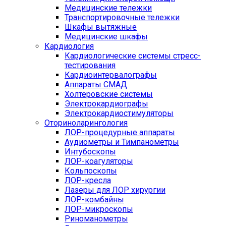
Медицинские тележки
Транспортировочные тележки
Шкафы вытяжные
Медицинские шкафы
Кардиология
Кардиологические системы стресс-
тестирования
Кардиоинтервалографы
Аппараты СМАД
Холтеровские системы
Электрокардиографы
Электрокардиостимуляторы
Оториноларингология
ЛОР-процедурные аппараты
Аудиометры и Тимпанометры
Интубоскопы
ЛОР-коагуляторы
Кольпоскопы
ЛОР-кресла
Лазеры для ЛОР хирургии
ЛОР-комбайны
ЛОР-микроскопы
Риноманометры