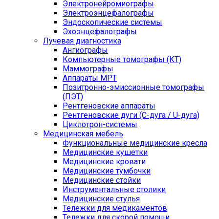
Электронейромиографы
Электроэнцефалографы
Эндоскопические системы
Эхоэнцефалографы
Лучевая диагностика
Ангиографы
Компьютерные томографы (КТ)
Маммографы
Аппараты МРТ
Позитронно-эмиссионные томографы
(ПЭТ)
Рентгеновские аппараты
Рентгеновские дуги (С-дуга / U-дуга)
Циклотрон-системы
Медицинская мебель
Функциональные медицинские кресла
Медицинские кушетки
Медицинские кровати
Медицинские тумбочки
Медицинские стойки
Инструментальные столики
Медицинские стулья
Тележки для медикаментов
Тележки для скорой помощи