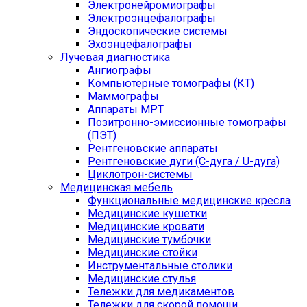
Электронейромиографы
Электроэнцефалографы
Эндоскопические системы
Эхоэнцефалографы
Лучевая диагностика
Ангиографы
Компьютерные томографы (КТ)
Маммографы
Аппараты МРТ
Позитронно-эмиссионные томографы
(ПЭТ)
Рентгеновские аппараты
Рентгеновские дуги (С-дуга / U-дуга)
Циклотрон-системы
Медицинская мебель
Функциональные медицинские кресла
Медицинские кушетки
Медицинские кровати
Медицинские тумбочки
Медицинские стойки
Инструментальные столики
Медицинские стулья
Тележки для медикаментов
Тележки для скорой помощи