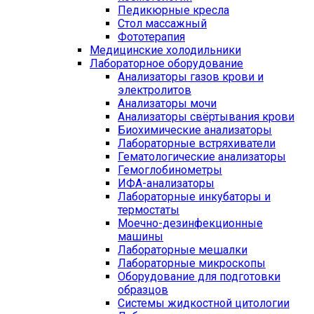
Педикюрные кресла
Стол массажный
Фототерапия
Медицинские холодильники
Лабораторное оборудование
Анализаторы газов крови и
электролитов
Анализаторы мочи
Анализаторы свёртывания крови
Биохимические анализаторы
Лабораторные встряхиватели
Гематологические анализаторы
Гемоглобинометры
ИФА-анализаторы
Лабораторные инкубаторы и
термостаты
Моечно-дезинфекционные
машины
Лабораторные мешалки
Лабораторные микроскопы
Оборудование для подготовки
образцов
Системы жидкостной цитологии