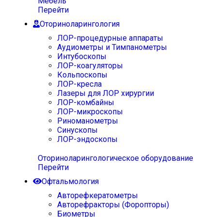
Мебель
Перейти
Оториноларингология
ЛОР-процедурные аппараты
Аудиометры и Тимпанометры
Интубоскопы
ЛОР-коагуляторы
Кольпоскопы
ЛОР-кресла
Лазеры для ЛОР хирургии
ЛОР-комбайны
ЛОР-микроскопы
Риноманометры
Синускопы
ЛОР-эндоскопы
Оториноларингологическое оборудование
Перейти
Офтальмология
Авторефкератометры
Авторефракторы (Форопторы)
Биометры