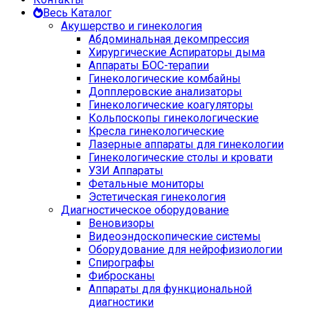
Весь Каталог
Акушерство и гинекология
Абдоминальная декомпрессия
Хирургические Аспираторы дыма
Аппараты БОС-терапии
Гинекологические комбайны
Допплеровские анализаторы
Гинекологические коагуляторы
Кольпоскопы гинекологические
Кресла гинекологические
Лазерные аппараты для гинекологии
Гинекологические столы и кровати
УЗИ Аппараты
Фетальные мониторы
Эстетическая гинекология
Диагностическое оборудование
Веновизоры
Видеоэндоскопические системы
Оборудование для нейрофизиологии
Спирографы
Фибросканы
Аппараты для функциональной
диагностики