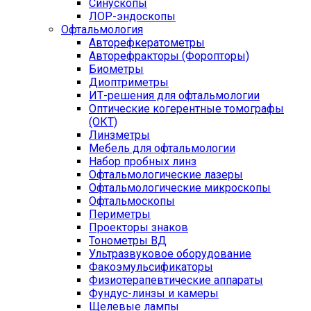
Синускопы
ЛОР-эндоскопы
Офтальмология
Авторефкератометры
Авторефракторы (Форопторы)
Биометры
Диоптриметры
ИТ-решения для офтальмологии
Оптические когерентные томографы
(ОКТ)
Линзметры
Мебель для офтальмологии
Набор пробных линз
Офтальмологические лазеры
Офтальмологические микроскопы
Офтальмоскопы
Периметры
Проекторы знаков
Тонометры ВД
Ультразвуковое оборудование
Факоэмульсификаторы
Физиотерапевтические аппараты
Фундус-линзы и камеры
Щелевые лампы