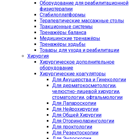
Оборудование для реабилитационной
физиотерапии
Стабилоплатформы
Терапевтические массажные столы
Тракционные системы
Тренажёры баланса
Медицинские тренажёры
Тренажёры ходьбы
Товары для ухода и реабилитации
Хирургия
Хирургическое дополнительное
оборудование
Хирургические коагуляторы
Для Акушерства и Гинекологии
Для дерматокосметологии,
челюстно-лицевой хирургии,
стоматологии, офтальмологии
Для Лапароскопии
Для Нейрохирургии
Для Общей Хирургии
Для Оториноларингологии
Для проктологии
Для Резектоскопии
Для Эндоскопии