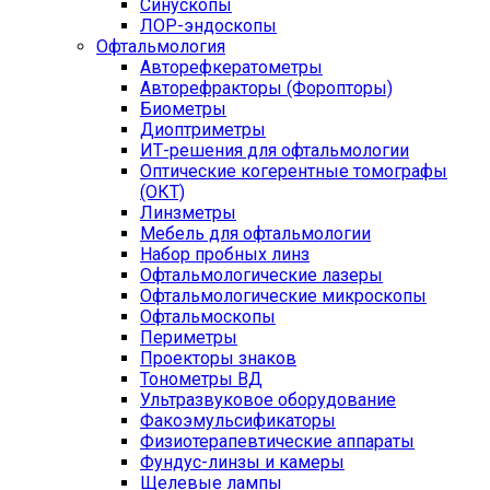
Синускопы
ЛОР-эндоскопы
Офтальмология
Авторефкератометры
Авторефракторы (Форопторы)
Биометры
Диоптриметры
ИТ-решения для офтальмологии
Оптические когерентные томографы
(ОКТ)
Линзметры
Мебель для офтальмологии
Набор пробных линз
Офтальмологические лазеры
Офтальмологические микроскопы
Офтальмоскопы
Периметры
Проекторы знаков
Тонометры ВД
Ультразвуковое оборудование
Факоэмульсификаторы
Физиотерапевтические аппараты
Фундус-линзы и камеры
Щелевые лампы