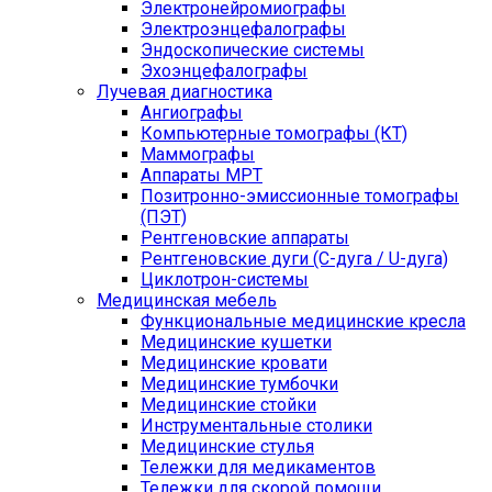
Электронейромиографы
Электроэнцефалографы
Эндоскопические системы
Эхоэнцефалографы
Лучевая диагностика
Ангиографы
Компьютерные томографы (КТ)
Маммографы
Аппараты МРТ
Позитронно-эмиссионные томографы
(ПЭТ)
Рентгеновские аппараты
Рентгеновские дуги (С-дуга / U-дуга)
Циклотрон-системы
Медицинская мебель
Функциональные медицинские кресла
Медицинские кушетки
Медицинские кровати
Медицинские тумбочки
Медицинские стойки
Инструментальные столики
Медицинские стулья
Тележки для медикаментов
Тележки для скорой помощи