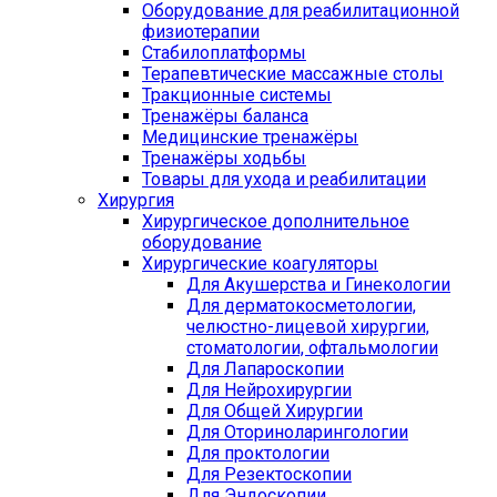
Оборудование для реабилитационной
физиотерапии
Стабилоплатформы
Терапевтические массажные столы
Тракционные системы
Тренажёры баланса
Медицинские тренажёры
Тренажёры ходьбы
Товары для ухода и реабилитации
Хирургия
Хирургическое дополнительное
оборудование
Хирургические коагуляторы
Для Акушерства и Гинекологии
Для дерматокосметологии,
челюстно-лицевой хирургии,
стоматологии, офтальмологии
Для Лапароскопии
Для Нейрохирургии
Для Общей Хирургии
Для Оториноларингологии
Для проктологии
Для Резектоскопии
Для Эндоскопии