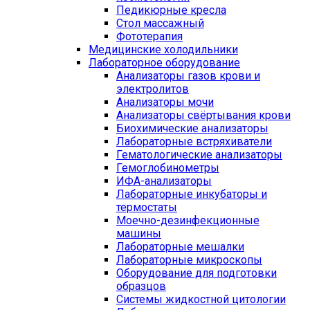
Педикюрные кресла
Стол массажный
Фототерапия
Медицинские холодильники
Лабораторное оборудование
Анализаторы газов крови и
электролитов
Анализаторы мочи
Анализаторы свёртывания крови
Биохимические анализаторы
Лабораторные встряхиватели
Гематологические анализаторы
Гемоглобинометры
ИФА-анализаторы
Лабораторные инкубаторы и
термостаты
Моечно-дезинфекционные
машины
Лабораторные мешалки
Лабораторные микроскопы
Оборудование для подготовки
образцов
Системы жидкостной цитологии