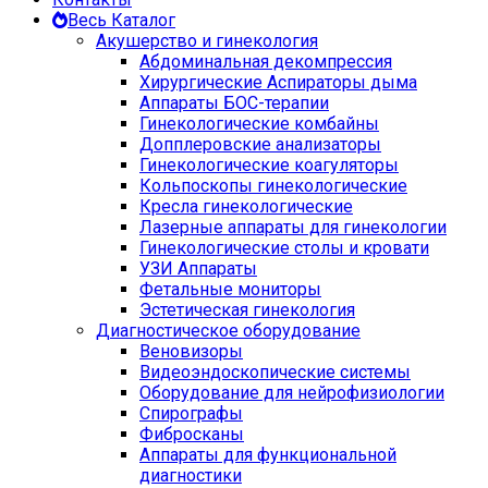
Весь Каталог
Акушерство и гинекология
Абдоминальная декомпрессия
Хирургические Аспираторы дыма
Аппараты БОС-терапии
Гинекологические комбайны
Допплеровские анализаторы
Гинекологические коагуляторы
Кольпоскопы гинекологические
Кресла гинекологические
Лазерные аппараты для гинекологии
Гинекологические столы и кровати
УЗИ Аппараты
Фетальные мониторы
Эстетическая гинекология
Диагностическое оборудование
Веновизоры
Видеоэндоскопические системы
Оборудование для нейрофизиологии
Спирографы
Фибросканы
Аппараты для функциональной
диагностики