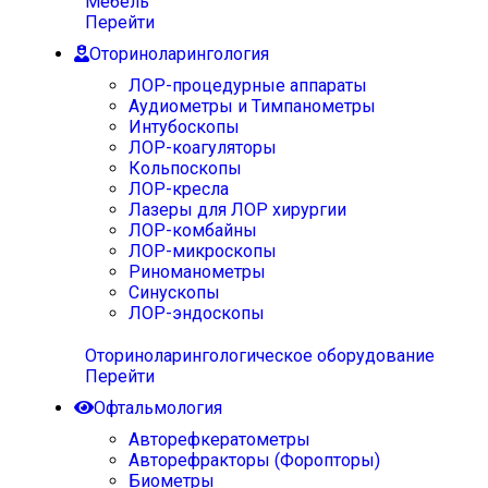
Мебель
Перейти
Оториноларингология
ЛОР-процедурные аппараты
Аудиометры и Тимпанометры
Интубоскопы
ЛОР-коагуляторы
Кольпоскопы
ЛОР-кресла
Лазеры для ЛОР хирургии
ЛОР-комбайны
ЛОР-микроскопы
Риноманометры
Синускопы
ЛОР-эндоскопы
Оториноларингологическое оборудование
Перейти
Офтальмология
Авторефкератометры
Авторефракторы (Форопторы)
Биометры