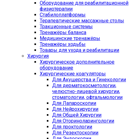
Оборудование для реабилитационной
физиотерапии
Стабилоплатформы
Терапевтические массажные столы
Тракционные системы
Тренажёры баланса
Медицинские тренажёры
Тренажёры ходьбы
Товары для ухода и реабилитации
Хирургия
Хирургическое дополнительное
оборудование
Хирургические коагуляторы
Для Акушерства и Гинекологии
Для дерматокосметологии,
челюстно-лицевой хирургии,
стоматологии, офтальмологии
Для Лапароскопии
Для Нейрохирургии
Для Общей Хирургии
Для Оториноларингологии
Для проктологии
Для Резектоскопии
Для Эндоскопии