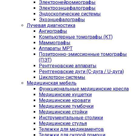
Электронейромиографы
Электроэнцефалографы
Эндоскопические системы
Эхоэнцефалографы
Лучевая диагностика
Ангиографы
Компьютерные томографы (КТ)
Маммографы
Аппараты МРТ
Позитронно-эмиссионные томографы
(ПЭТ)
Рентгеновские аппараты
Рентгеновские дуги (С-дуга / U-дуга)
Циклотрон-системы
Медицинская мебель
Функциональные медицинские кресла
Медицинские кушетки
Медицинские кровати
Медицинские тумбочки
Медицинские стойки
Инструментальные столики
Медицинские стулья
Тележки для медикаментов
Тележки для скорой помощи