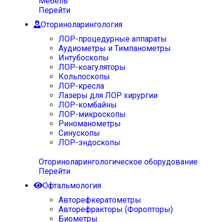
Мебель
Перейти
Оториноларингология
ЛОР-процедурные аппараты
Аудиометры и Тимпанометры
Интубоскопы
ЛОР-коагуляторы
Кольпоскопы
ЛОР-кресла
Лазеры для ЛОР хирургии
ЛОР-комбайны
ЛОР-микроскопы
Риноманометры
Синускопы
ЛОР-эндоскопы
Оториноларингологическое оборудование
Перейти
Офтальмология
Авторефкератометры
Авторефракторы (Форопторы)
Биометры