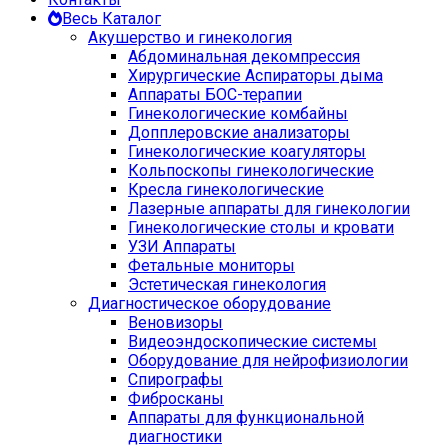
Весь Каталог
Акушерство и гинекология
Абдоминальная декомпрессия
Хирургические Аспираторы дыма
Аппараты БОС-терапии
Гинекологические комбайны
Допплеровские анализаторы
Гинекологические коагуляторы
Кольпоскопы гинекологические
Кресла гинекологические
Лазерные аппараты для гинекологии
Гинекологические столы и кровати
УЗИ Аппараты
Фетальные мониторы
Эстетическая гинекология
Диагностическое оборудование
Веновизоры
Видеоэндоскопические системы
Оборудование для нейрофизиологии
Спирографы
Фибросканы
Аппараты для функциональной
диагностики