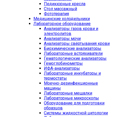
Педикюрные кресла
Стол массажный
Фототерапия
Медицинские холодильники
Лабораторное оборудование
Анализаторы газов крови и
электролитов
Анализаторы мочи
Анализаторы свёртывания крови
Биохимические анализаторы
Лабораторные встряхиватели
Гематологические анализаторы
Гемоглобинометры
ИФА-анализаторы
Лабораторные инкубаторы и
термостаты
Моечно-дезинфекционные
машины
Лабораторные мешалки
Лабораторные микроскопы
Оборудование для подготовки
образцов
Системы жидкостной цитологии