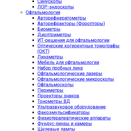
Синускопы
ЛОР-эндоскопы
Офтальмология
Авторефкератометры
Авторефракторы (Форопторы)
Биометры
Диоптриметры
ИТ-решения для офтальмологии
Оптические когерентные томографы
(ОКТ)
Линзметры
Мебель для офтальмологии
Набор пробных линз
Офтальмологические лазеры
Офтальмологические микроскопы
Офтальмоскопы
Периметры
Проекторы знаков
Тонометры ВД
Ультразвуковое оборудование
Факоэмульсификаторы
Физиотерапевтические аппараты
Фундус-линзы и камеры
Щелевые лампы