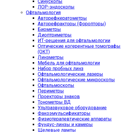
Синускопы
ЛОР-эндоскопы
Офтальмология
Авторефкератометры
Авторефракторы (Форопторы)
Биометры
Диоптриметры
ИТ-решения для офтальмологии
Оптические когерентные томографы
(ОКТ)
Линзметры
Мебель для офтальмологии
Набор пробных линз
Офтальмологические лазеры
Офтальмологические микроскопы
Офтальмоскопы
Периметры
Проекторы знаков
Тонометры ВД
Ультразвуковое оборудование
Факоэмульсификаторы
Физиотерапевтические аппараты
Фундус-линзы и камеры
Щелевые лампы