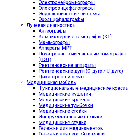
Электронейромиографы
Электроэнцефалографы
Эндоскопические системы
Эхоэнцефалографы
Лучевая диагностика
Ангиографы
Компьютерные томографы (КТ)
Маммографы
Аппараты МРТ
Позитронно-эмиссионные томографы
(ПЭТ)
Рентгеновские аппараты
Рентгеновские дуги (С-дуга / U-дуга)
Циклотрон-системы
Медицинская мебель
Функциональные медицинские кресла
Медицинские кушетки
Медицинские кровати
Медицинские тумбочки
Медицинские стойки
Инструментальные столики
Медицинские стулья
Тележки для медикаментов
Тележки для скорой помощи