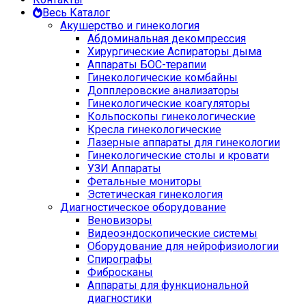
Весь Каталог
Акушерство и гинекология
Абдоминальная декомпрессия
Хирургические Аспираторы дыма
Аппараты БОС-терапии
Гинекологические комбайны
Допплеровские анализаторы
Гинекологические коагуляторы
Кольпоскопы гинекологические
Кресла гинекологические
Лазерные аппараты для гинекологии
Гинекологические столы и кровати
УЗИ Аппараты
Фетальные мониторы
Эстетическая гинекология
Диагностическое оборудование
Веновизоры
Видеоэндоскопические системы
Оборудование для нейрофизиологии
Спирографы
Фибросканы
Аппараты для функциональной
диагностики