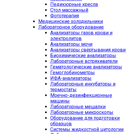
Педикюрные кресла
Стол массажный
Фототерапия
Медицинские холодильники
Лабораторное оборудование
Анализаторы газов крови и
электролитов
Анализаторы мочи
Анализаторы свёртывания крови
Биохимические анализаторы
Лабораторные встряхиватели
Гематологические анализаторы
Гемоглобинометры
ИФА-анализаторы
Лабораторные инкубаторы и
термостаты
Моечно-дезинфекционные
машины
Лабораторные мешалки
Лабораторные микроскопы
Оборудование для подготовки
образцов
Системы жидкостной цитологии