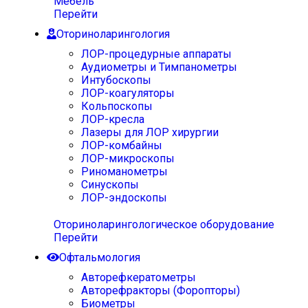
Мебель
Перейти
Оториноларингология
ЛОР-процедурные аппараты
Аудиометры и Тимпанометры
Интубоскопы
ЛОР-коагуляторы
Кольпоскопы
ЛОР-кресла
Лазеры для ЛОР хирургии
ЛОР-комбайны
ЛОР-микроскопы
Риноманометры
Синускопы
ЛОР-эндоскопы
Оториноларингологическое оборудование
Перейти
Офтальмология
Авторефкератометры
Авторефракторы (Форопторы)
Биометры