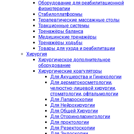
Оборудование для реабилитационной
физиотерапии
Стабилоплатформы
Терапевтические массажные столы
Тракционные системы
Тренажёры баланса
Медицинские тренажёры
Тренажёры ходьбы
Товары для ухода и реабилитации
Хирургия
Хирургическое дополнительное
оборудование
Хирургические коагуляторы
Для Акушерства и Гинекологии
Для дерматокосметологии,
челюстно-лицевой хирургии,
стоматологии, офтальмологии
Для Лапароскопии
Для Нейрохирургии
Для Общей Хирургии
Для Оториноларингологии
Для проктологии
Для Резектоскопии
Для Эндоскопии