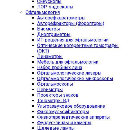
Синускопы
ЛОР-эндоскопы
Офтальмология
Авторефкератометры
Авторефракторы (Форопторы)
Биометры
Диоптриметры
ИТ-решения для офтальмологии
Оптические когерентные томографы
(ОКТ)
Линзметры
Мебель для офтальмологии
Набор пробных линз
Офтальмологические лазеры
Офтальмологические микроскопы
Офтальмоскопы
Периметры
Проекторы знаков
Тонометры ВД
Ультразвуковое оборудование
Факоэмульсификаторы
Физиотерапевтические аппараты
Фундус-линзы и камеры
Щелевые лампы