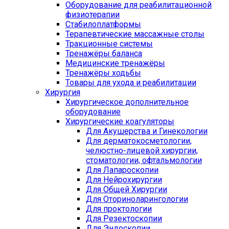
Оборудование для реабилитационной
физиотерапии
Стабилоплатформы
Терапевтические массажные столы
Тракционные системы
Тренажёры баланса
Медицинские тренажёры
Тренажёры ходьбы
Товары для ухода и реабилитации
Хирургия
Хирургическое дополнительное
оборудование
Хирургические коагуляторы
Для Акушерства и Гинекологии
Для дерматокосметологии,
челюстно-лицевой хирургии,
стоматологии, офтальмологии
Для Лапароскопии
Для Нейрохирургии
Для Общей Хирургии
Для Оториноларингологии
Для проктологии
Для Резектоскопии
Для Эндоскопии