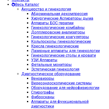
Весь Каталог
Акушерство и гинекология
Абдоминальная декомпрессия
Хирургические Аспираторы дыма
Аппараты БОС-терапии
Гинекологические комбайны
Допплеровские анализаторы
Гинекологические коагуляторы
Кольпоскопы гинекологические
Кресла гинекологические
Лазерные аппараты для гинекологии
Гинекологические столы и кровати
УЗИ Аппараты
Фетальные мониторы
Эстетическая гинекология
Диагностическое оборудование
Веновизоры
Видеоэндоскопические системы
Оборудование для нейрофизиологии
Спирографы
Фибросканы
Аппараты для функциональной
диагностики