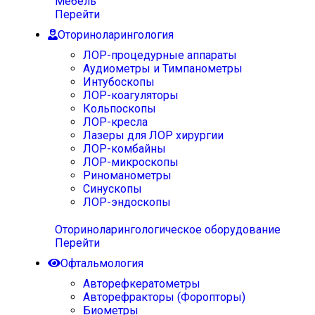
Мебель
Перейти
Оториноларингология
ЛОР-процедурные аппараты
Аудиометры и Тимпанометры
Интубоскопы
ЛОР-коагуляторы
Кольпоскопы
ЛОР-кресла
Лазеры для ЛОР хирургии
ЛОР-комбайны
ЛОР-микроскопы
Риноманометры
Синускопы
ЛОР-эндоскопы
Оториноларингологическое оборудование
Перейти
Офтальмология
Авторефкератометры
Авторефракторы (Форопторы)
Биометры