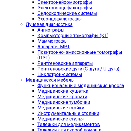
Электронейромиографы
Электроэнцефалографы
Эндоскопические системы
Эхоэнцефалографы
Лучевая диагностика
Ангиографы
Компьютерные томографы (КТ)
Маммографы
Аппараты МРТ
Позитронно-эмиссионные томографы
(ПЭТ)
Рентгеновские аппараты
Рентгеновские дуги (С-дуга / U-дуга)
Циклотрон-системы
Медицинская мебель
Функциональные медицинские кресла
Медицинские кушетки
Медицинские кровати
Медицинские тумбочки
Медицинские стойки
Инструментальные столики
Медицинские стулья
Тележки для медикаментов
Тележки для скорой помощи