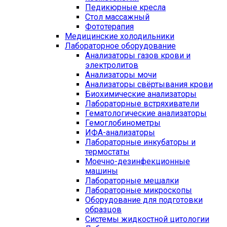
Педикюрные кресла
Стол массажный
Фототерапия
Медицинские холодильники
Лабораторное оборудование
Анализаторы газов крови и
электролитов
Анализаторы мочи
Анализаторы свёртывания крови
Биохимические анализаторы
Лабораторные встряхиватели
Гематологические анализаторы
Гемоглобинометры
ИФА-анализаторы
Лабораторные инкубаторы и
термостаты
Моечно-дезинфекционные
машины
Лабораторные мешалки
Лабораторные микроскопы
Оборудование для подготовки
образцов
Системы жидкостной цитологии