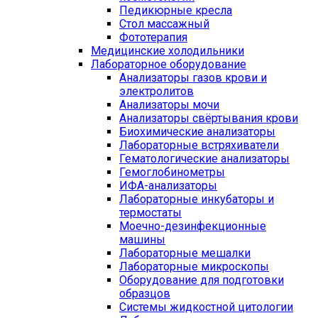
Педикюрные кресла
Стол массажный
Фототерапия
Медицинские холодильники
Лабораторное оборудование
Анализаторы газов крови и
электролитов
Анализаторы мочи
Анализаторы свёртывания крови
Биохимические анализаторы
Лабораторные встряхиватели
Гематологические анализаторы
Гемоглобинометры
ИФА-анализаторы
Лабораторные инкубаторы и
термостаты
Моечно-дезинфекционные
машины
Лабораторные мешалки
Лабораторные микроскопы
Оборудование для подготовки
образцов
Системы жидкостной цитологии