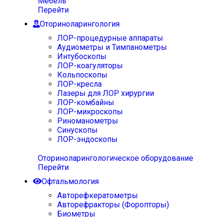
Мебель
Перейти
Оториноларингология
ЛОР-процедурные аппараты
Аудиометры и Тимпанометры
Интубоскопы
ЛОР-коагуляторы
Кольпоскопы
ЛОР-кресла
Лазеры для ЛОР хирургии
ЛОР-комбайны
ЛОР-микроскопы
Риноманометры
Синускопы
ЛОР-эндоскопы
Оториноларингологическое оборудование
Перейти
Офтальмология
Авторефкератометры
Авторефракторы (Форопторы)
Биометры