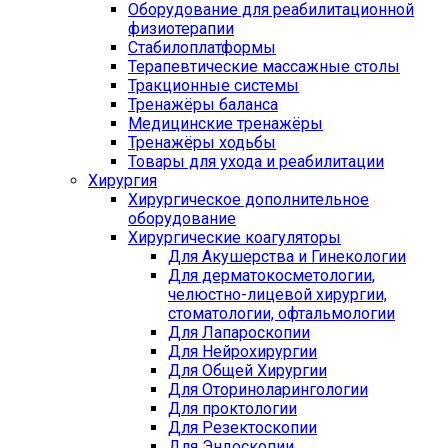
Оборудование для реабилитационной
физиотерапии
Стабилоплатформы
Терапевтические массажные столы
Тракционные системы
Тренажёры баланса
Медицинские тренажёры
Тренажёры ходьбы
Товары для ухода и реабилитации
Хирургия
Хирургическое дополнительное
оборудование
Хирургические коагуляторы
Для Акушерства и Гинекологии
Для дерматокосметологии,
челюстно-лицевой хирургии,
стоматологии, офтальмологии
Для Лапароскопии
Для Нейрохирургии
Для Общей Хирургии
Для Оториноларингологии
Для проктологии
Для Резектоскопии
Для Эндоскопии