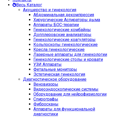
Весь Каталог
Акушерство и гинекология
Абдоминальная декомпрессия
Хирургические Аспираторы дыма
Аппараты БОС-терапии
Гинекологические комбайны
Допплеровские анализаторы
Гинекологические коагуляторы
Кольпоскопы гинекологические
Кресла гинекологические
Лазерные аппараты для гинекологии
Гинекологические столы и кровати
УЗИ Аппараты
Фетальные мониторы
Эстетическая гинекология
Диагностическое оборудование
Веновизоры
Видеоэндоскопические системы
Оборудование для нейрофизиологии
Спирографы
Фибросканы
Аппараты для функциональной
диагностики