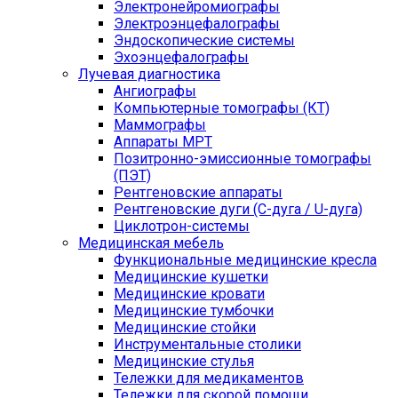
Электронейромиографы
Электроэнцефалографы
Эндоскопические системы
Эхоэнцефалографы
Лучевая диагностика
Ангиографы
Компьютерные томографы (КТ)
Маммографы
Аппараты МРТ
Позитронно-эмиссионные томографы
(ПЭТ)
Рентгеновские аппараты
Рентгеновские дуги (С-дуга / U-дуга)
Циклотрон-системы
Медицинская мебель
Функциональные медицинские кресла
Медицинские кушетки
Медицинские кровати
Медицинские тумбочки
Медицинские стойки
Инструментальные столики
Медицинские стулья
Тележки для медикаментов
Тележки для скорой помощи