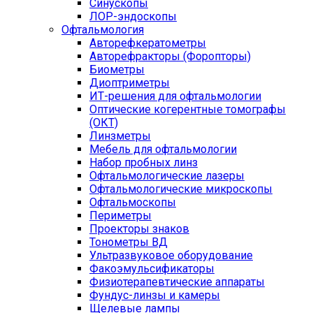
Синускопы
ЛОР-эндоскопы
Офтальмология
Авторефкератометры
Авторефракторы (Форопторы)
Биометры
Диоптриметры
ИТ-решения для офтальмологии
Оптические когерентные томографы
(ОКТ)
Линзметры
Мебель для офтальмологии
Набор пробных линз
Офтальмологические лазеры
Офтальмологические микроскопы
Офтальмоскопы
Периметры
Проекторы знаков
Тонометры ВД
Ультразвуковое оборудование
Факоэмульсификаторы
Физиотерапевтические аппараты
Фундус-линзы и камеры
Щелевые лампы