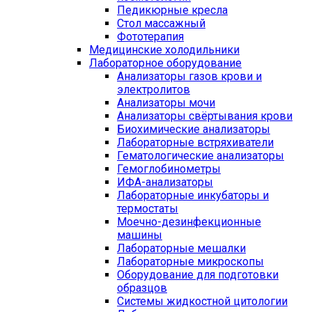
Педикюрные кресла
Стол массажный
Фототерапия
Медицинские холодильники
Лабораторное оборудование
Анализаторы газов крови и
электролитов
Анализаторы мочи
Анализаторы свёртывания крови
Биохимические анализаторы
Лабораторные встряхиватели
Гематологические анализаторы
Гемоглобинометры
ИФА-анализаторы
Лабораторные инкубаторы и
термостаты
Моечно-дезинфекционные
машины
Лабораторные мешалки
Лабораторные микроскопы
Оборудование для подготовки
образцов
Системы жидкостной цитологии