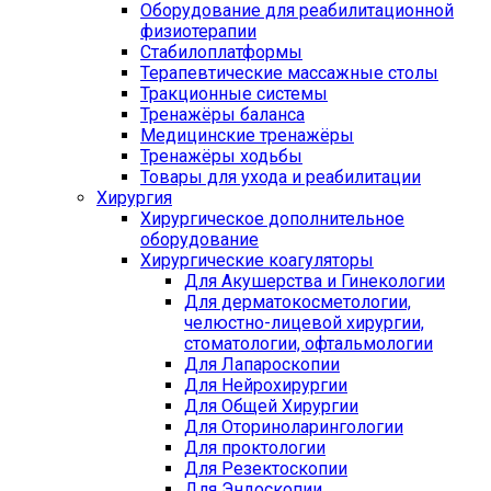
Оборудование для реабилитационной
физиотерапии
Стабилоплатформы
Терапевтические массажные столы
Тракционные системы
Тренажёры баланса
Медицинские тренажёры
Тренажёры ходьбы
Товары для ухода и реабилитации
Хирургия
Хирургическое дополнительное
оборудование
Хирургические коагуляторы
Для Акушерства и Гинекологии
Для дерматокосметологии,
челюстно-лицевой хирургии,
стоматологии, офтальмологии
Для Лапароскопии
Для Нейрохирургии
Для Общей Хирургии
Для Оториноларингологии
Для проктологии
Для Резектоскопии
Для Эндоскопии