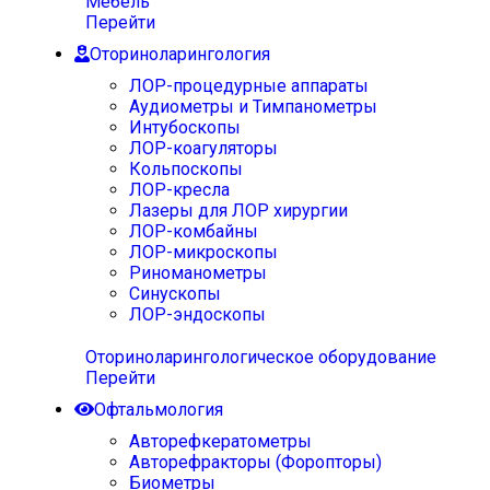
Мебель
Перейти
Оториноларингология
ЛОР-процедурные аппараты
Аудиометры и Тимпанометры
Интубоскопы
ЛОР-коагуляторы
Кольпоскопы
ЛОР-кресла
Лазеры для ЛОР хирургии
ЛОР-комбайны
ЛОР-микроскопы
Риноманометры
Синускопы
ЛОР-эндоскопы
Оториноларингологическое оборудование
Перейти
Офтальмология
Авторефкератометры
Авторефракторы (Форопторы)
Биометры