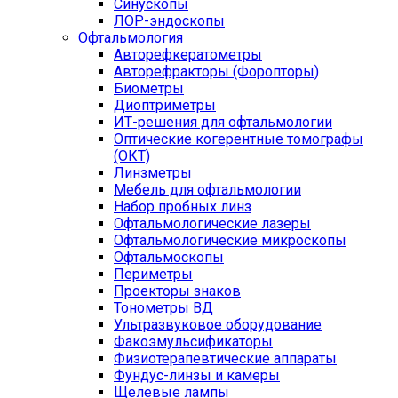
Синускопы
ЛОР-эндоскопы
Офтальмология
Авторефкератометры
Авторефракторы (Форопторы)
Биометры
Диоптриметры
ИТ-решения для офтальмологии
Оптические когерентные томографы
(ОКТ)
Линзметры
Мебель для офтальмологии
Набор пробных линз
Офтальмологические лазеры
Офтальмологические микроскопы
Офтальмоскопы
Периметры
Проекторы знаков
Тонометры ВД
Ультразвуковое оборудование
Факоэмульсификаторы
Физиотерапевтические аппараты
Фундус-линзы и камеры
Щелевые лампы