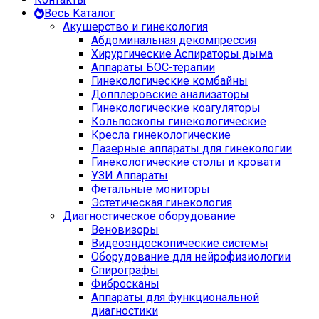
Весь Каталог
Акушерство и гинекология
Абдоминальная декомпрессия
Хирургические Аспираторы дыма
Аппараты БОС-терапии
Гинекологические комбайны
Допплеровские анализаторы
Гинекологические коагуляторы
Кольпоскопы гинекологические
Кресла гинекологические
Лазерные аппараты для гинекологии
Гинекологические столы и кровати
УЗИ Аппараты
Фетальные мониторы
Эстетическая гинекология
Диагностическое оборудование
Веновизоры
Видеоэндоскопические системы
Оборудование для нейрофизиологии
Спирографы
Фибросканы
Аппараты для функциональной
диагностики