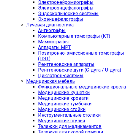
Электронейромиографы
Электроэнцефалографы
Эндоскопические системы
Эхоэнцефалографы
Лучевая диагностика
Ангиографы
Компьютерные томографы (КТ)
Маммографы
Аппараты МРТ
Позитронно-эмиссионные томографы
(ПЭТ)
Рентгеновские аппараты
Рентгеновские дуги (С-дуга / U-дуга)
Циклотрон-системы
Медицинская мебель
Функциональные медицинские кресла
Медицинские кушетки
Медицинские кровати
Медицинские тумбочки
Медицинские стойки
Инструментальные столики
Медицинские стулья
Тележки для медикаментов
Тележки для скорой помощи