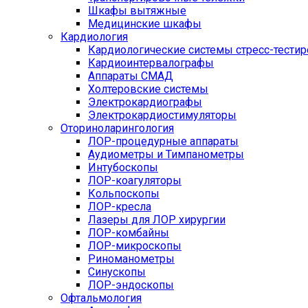
Шкафы вытяжные
Медицинские шкафы
Кардиология
Кардиологические системы стресс-тести
Кардиоинтервалографы
Аппараты СМАД
Холтеровские системы
Электрокардиографы
Электрокардиостимуляторы
Оториноларингология
ЛОР-процедурные аппараты
Аудиометры и Тимпанометры
Интубоскопы
ЛОР-коагуляторы
Кольпоскопы
ЛОР-кресла
Лазеры для ЛОР хирургии
ЛОР-комбайны
ЛОР-микроскопы
Риноманометры
Синускопы
ЛОР-эндоскопы
Офтальмология