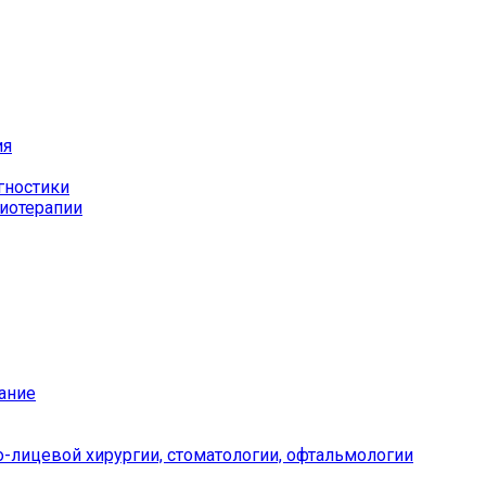
ия
гностики
иотерапии
ание
-лицевой хирургии, стоматологии, офтальмологии