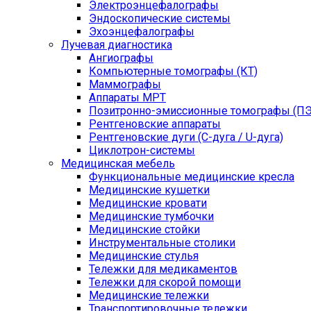
Электроэнцефалографы
Эндоскопические системы
Эхоэнцефалографы
Лучевая диагностика
Ангиографы
Компьютерные томографы (КТ)
Маммографы
Аппараты МРТ
Позитронно-эмиссионные томографы (ПЭ
Рентгеновские аппараты
Рентгеновские дуги (С-дуга / U-дуга)
Циклотрон-системы
Медицинская мебель
Функциональные медицинские кресла
Медицинские кушетки
Медицинские кровати
Медицинские тумбочки
Медицинские стойки
Инструментальные столики
Медицинские стулья
Тележки для медикаментов
Тележки для скорой помощи
Медицинские тележки
Транспортировочные тележки