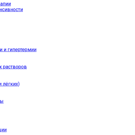
рапии
енсивности
и и гипертермии
х растворов
 лёгких)
ры
ции