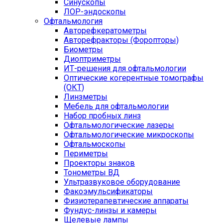
Синускопы
ЛОР-эндоскопы
Офтальмология
Авторефкератометры
Авторефракторы (Форопторы)
Биометры
Диоптриметры
ИТ-решения для офтальмологии
Оптические когерентные томографы
(ОКТ)
Линзметры
Мебель для офтальмологии
Набор пробных линз
Офтальмологические лазеры
Офтальмологические микроскопы
Офтальмоскопы
Периметры
Проекторы знаков
Тонометры ВД
Ультразвуковое оборудование
Факоэмульсификаторы
Физиотерапевтические аппараты
Фундус-линзы и камеры
Щелевые лампы