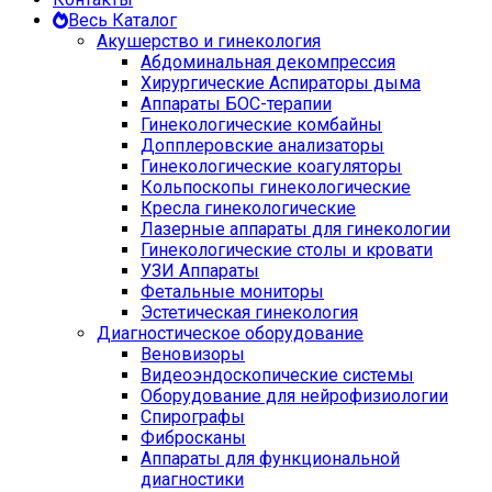
Весь Каталог
Акушерство и гинекология
Абдоминальная декомпрессия
Хирургические Аспираторы дыма
Аппараты БОС-терапии
Гинекологические комбайны
Допплеровские анализаторы
Гинекологические коагуляторы
Кольпоскопы гинекологические
Кресла гинекологические
Лазерные аппараты для гинекологии
Гинекологические столы и кровати
УЗИ Аппараты
Фетальные мониторы
Эстетическая гинекология
Диагностическое оборудование
Веновизоры
Видеоэндоскопические системы
Оборудование для нейрофизиологии
Спирографы
Фибросканы
Аппараты для функциональной
диагностики