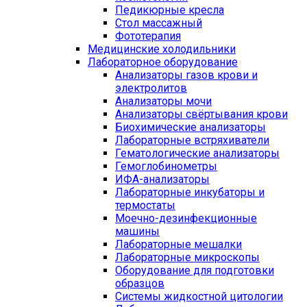
Педикюрные кресла
Стол массажный
Фототерапия
Медицинские холодильники
Лабораторное оборудование
Анализаторы газов крови и
электролитов
Анализаторы мочи
Анализаторы свёртывания крови
Биохимические анализаторы
Лабораторные встряхиватели
Гематологические анализаторы
Гемоглобинометры
ИФА-анализаторы
Лабораторные инкубаторы и
термостаты
Моечно-дезинфекционные
машины
Лабораторные мешалки
Лабораторные микроскопы
Оборудование для подготовки
образцов
Системы жидкостной цитологии