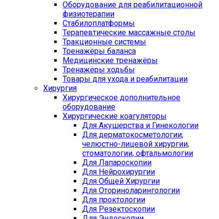
Оборудование для реабилитационной
физиотерапии
Стабилоплатформы
Терапевтические массажные столы
Тракционные системы
Тренажёры баланса
Медицинские тренажёры
Тренажёры ходьбы
Товары для ухода и реабилитации
Хирургия
Хирургическое дополнительное
оборудование
Хирургические коагуляторы
Для Акушерства и Гинекологии
Для дерматокосметологии,
челюстно-лицевой хирургии,
стоматологии, офтальмологии
Для Лапароскопии
Для Нейрохирургии
Для Общей Хирургии
Для Оториноларингологии
Для проктологии
Для Резектоскопии
Для Эндоскопии