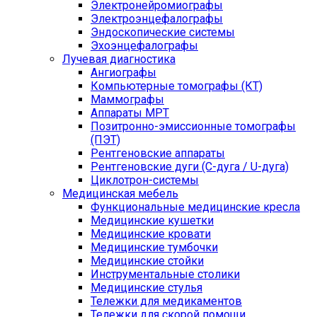
Электронейромиографы
Электроэнцефалографы
Эндоскопические системы
Эхоэнцефалографы
Лучевая диагностика
Ангиографы
Компьютерные томографы (КТ)
Маммографы
Аппараты МРТ
Позитронно-эмиссионные томографы
(ПЭТ)
Рентгеновские аппараты
Рентгеновские дуги (С-дуга / U-дуга)
Циклотрон-системы
Медицинская мебель
Функциональные медицинские кресла
Медицинские кушетки
Медицинские кровати
Медицинские тумбочки
Медицинские стойки
Инструментальные столики
Медицинские стулья
Тележки для медикаментов
Тележки для скорой помощи