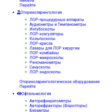
Мебель
Перейти
Оториноларингология
ЛОР-процедурные аппараты
Аудиометры и Тимпанометры
Интубоскопы
ЛОР-коагуляторы
Кольпоскопы
ЛОР-кресла
Лазеры для ЛОР хирургии
ЛОР-комбайны
ЛОР-микроскопы
Риноманометры
Синускопы
ЛОР-эндоскопы
Оториноларингологическое оборудование
Перейти
Офтальмология
Авторефкератометры
Авторефракторы (Форопторы)
Биометры