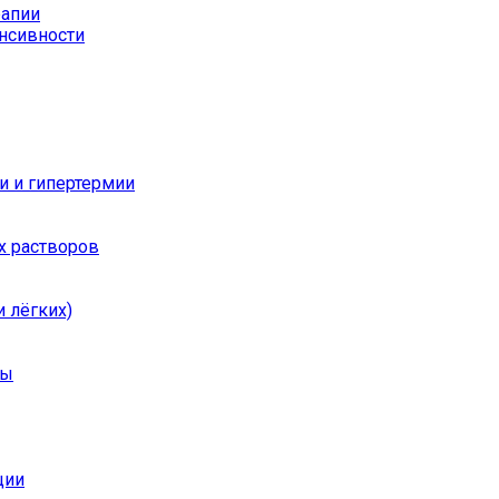
рапии
енсивности
и и гипертермии
х растворов
 лёгких)
ры
ции