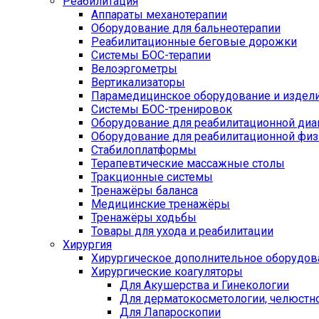
Реабилитация
Аппараты механотерапии
Оборудование для бальнеотерапии
Реабилитационные беговые дорожки
Системы БОС-терапии
Велоэргометры
Вертикализаторы
Парамедицинское оборудование и издел
Системы БОС-тренировок
Оборудование для реабилитационной диа
Оборудование для реабилитационной физ
Стабилоплатформы
Терапевтические массажные столы
Тракционные системы
Тренажёры баланса
Медицинские тренажёры
Тренажёры ходьбы
Товары для ухода и реабилитации
Хирургия
Хирургическое дополнительное оборудов
Хирургические коагуляторы
Для Акушерства и Гинекологии
Для дерматокосметологии, челюстно
Для Лапароскопии