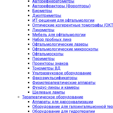
Авторефкератометры
Авторефракторы (Форопторы)
Биометры
Диоптриметры
ИТ-решения для офтальмологии
Оптические когерентные томографы (ОКТ
Линзметры
Мебель для офтальмологии
Набор пробных линз
Офтальмологические лазеры
Офтальмологические микроскопы
Офтальмоскопы
Периметры
Проекторы знаков
Тонометры ВД
Ультразвуковое оборудование
Факоэмульсификаторы
Физиотерапевтические аппараты
Фундус-линзы и камеры
Щелевые лампы
Терапевтическое оборудование
Аппараты для дарсонвализации
Оборудование для галоингаляционной те
Оборудование для гидротерапии