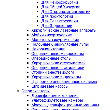
Для Нейрохирургии
Для Общей Хирургии
Для Оториноларингологии
Для проктологии
Для Резектоскопии
Для Эндоскопии
Хирургические лазерные аппараты
Мойки хирургические
Мониторы хирургические
Налобные бинокулярные лупы
Нейромониторинг
Операционные микроскопы
Операционные столы
Хирургические отсасыватели
Операционные светильники
Столики анестезиолога
Хирургические эндоскопы
Цифровые операционные системы
Шприцевые насосы
Стерилизаторы
Дезинфекция и хранение
Ультрафиолетовые камеры
Моечно-дезинфекционные машины
Озоновые стерилизаторы