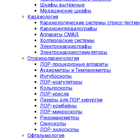
Шкафы вытяжные
Медицинские шкафы
Кардиология
Кардиологические системы стресс-тести
Кардиоинтервалографы
Аппараты СМАД
Холтеровские системы
Электрокардиографы
Электрокардиостимуляторы
Оториноларингология
ЛОР-процедурные аппараты
Аудиометры и Тимпанометры
Интубоскопы
ЛОР-коагуляторы
Кольпоскопы
ЛОР-кресла
Лазеры для ЛОР хирургии
ЛОР-комбайны
ЛОР-микроскопы
Риноманометры
Синускопы
ЛОР-эндоскопы
Офтальмология