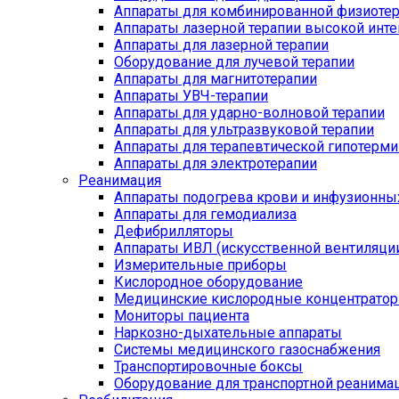
Аппараты для комбинированной физиоте
Аппараты лазерной терапии высокой инт
Аппараты для лазерной терапии
Оборудование для лучевой терапии
Аппараты для магнитотерапии
Аппараты УВЧ-терапии
Аппараты для ударно-волновой терапии
Аппараты для ультразвуковой терапии
Аппараты для терапевтической гипотерми
Аппараты для электротерапии
Реанимация
Аппараты подогрева крови и инфузионны
Аппараты для гемодиализа
Дефибрилляторы
Аппараты ИВЛ (искусственной вентиляции
Измерительные приборы
Кислородное оборудование
Медицинские кислородные концентрато
Мониторы пациента
Наркозно-дыхательные аппараты
Системы медицинского газоснабжения
Транспортировочные боксы
Оборудование для транспортной реанима