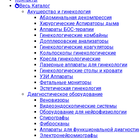
Весь Каталог
Акушерство и гинекология
Абдоминальная декомпрессия
Хирургические Аспираторы дыма
Аппараты БОС-терапии
Гинекологические комбайны
Допплеровские анализаторы
Гинекологические коагуляторы
Кольпоскопы гинекологические
Кресла гинекологические
Лазерные аппараты для гинекологии
Гинекологические столы и кровати
УЗИ Аппараты
Фетальные мониторы
Эстетическая гинекология
Диагностическое оборудование
Веновизоры
Видеоэндоскопические системы
Оборудование для нейрофизиологии
Спирографы
Фибросканы
Аппараты для функциональной диагности
Электронейромиографы