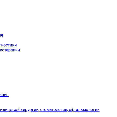
ия
гностики
иотерапии
ание
-лицевой хирургии, стоматологии, офтальмологии