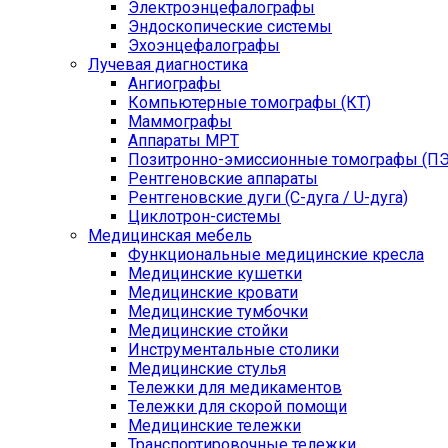
Электроэнцефалографы
Эндоскопические системы
Эхоэнцефалографы
Лучевая диагностика
Ангиографы
Компьютерные томографы (КТ)
Маммографы
Аппараты МРТ
Позитронно-эмиссионные томографы (ПЭ
Рентгеновские аппараты
Рентгеновские дуги (С-дуга / U-дуга)
Циклотрон-системы
Медицинская мебель
Функциональные медицинские кресла
Медицинские кушетки
Медицинские кровати
Медицинские тумбочки
Медицинские стойки
Инструментальные столики
Медицинские стулья
Тележки для медикаментов
Тележки для скорой помощи
Медицинские тележки
Транспортировочные тележки