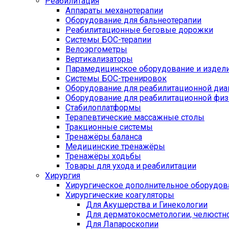
Реабилитация
Аппараты механотерапии
Оборудование для бальнеотерапии
Реабилитационные беговые дорожки
Системы БОС-терапии
Велоэргометры
Вертикализаторы
Парамедицинское оборудование и издел
Системы БОС-тренировок
Оборудование для реабилитационной диа
Оборудование для реабилитационной физ
Стабилоплатформы
Терапевтические массажные столы
Тракционные системы
Тренажёры баланса
Медицинские тренажёры
Тренажёры ходьбы
Товары для ухода и реабилитации
Хирургия
Хирургическое дополнительное оборудов
Хирургические коагуляторы
Для Акушерства и Гинекологии
Для дерматокосметологии, челюстно
Для Лапароскопии