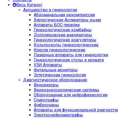
Весь Каталог
Акушерство и гинекология
Абдоминальная декомпрессия
Хирургические Аспираторы дыма
Аппараты БОС-терапии
Гинекологические комбайны
Допплеровские анализаторы
Гинекологические коагуляторы
Кольпоскопы гинекологические
Кресла гинекологические
Лазерные аппараты для гинекологии
Гинекологические столы и кровати
УЗИ Аппараты
Фетальные мониторы
Эстетическая гинекология
Диагностическое оборудование
Веновизоры
Видеоэндоскопические системы
Оборудование для нейрофизиологии
Спирографы
Фибросканы
Аппараты для функциональной диагности
Электронейромиографы