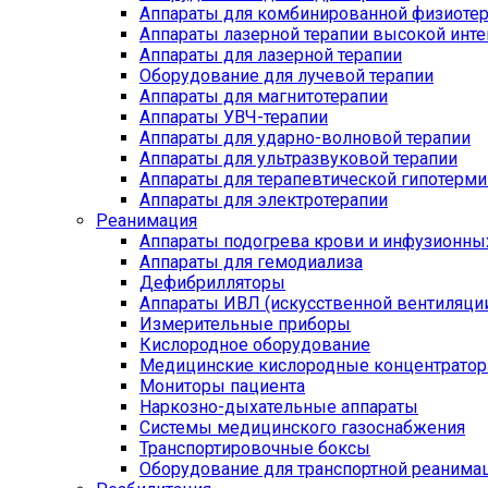
Аппараты для комбинированной физиоте
Аппараты лазерной терапии высокой инт
Аппараты для лазерной терапии
Оборудование для лучевой терапии
Аппараты для магнитотерапии
Аппараты УВЧ-терапии
Аппараты для ударно-волновой терапии
Аппараты для ультразвуковой терапии
Аппараты для терапевтической гипотерми
Аппараты для электротерапии
Реанимация
Аппараты подогрева крови и инфузионны
Аппараты для гемодиализа
Дефибрилляторы
Аппараты ИВЛ (искусственной вентиляции
Измерительные приборы
Кислородное оборудование
Медицинские кислородные концентрато
Мониторы пациента
Наркозно-дыхательные аппараты
Системы медицинского газоснабжения
Транспортировочные боксы
Оборудование для транспортной реанима