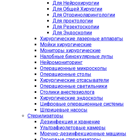
Для Нейрохирургии
Для Общей Хирургии
Для Оториноларингологии
Для проктологии
Для Резектоскопии
Для Эндоскопии
Хирургические лазерные аппараты
Мойки хирургические
Мониторы хирургические
Налобные бинокулярные лупы
Нейромониторинг
Операционные микроскопы
Операционные столы
Хирургические отсасыватели
Операционные светильники
Столики анестезиолога
Хирургические эндоскопы
Цифровые операционные системы
Шприцевые насосы
Стерилизаторы
Дезинфекция и хранение
Ультрафиолетовые камеры
Моечно-дезинфекционные машины
Озоновые стерилизаторы