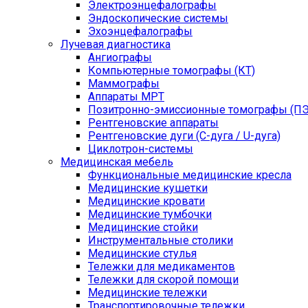
Электроэнцефалографы
Эндоскопические системы
Эхоэнцефалографы
Лучевая диагностика
Ангиографы
Компьютерные томографы (КТ)
Маммографы
Аппараты МРТ
Позитронно-эмиссионные томографы (ПЭ
Рентгеновские аппараты
Рентгеновские дуги (С-дуга / U-дуга)
Циклотрон-системы
Медицинская мебель
Функциональные медицинские кресла
Медицинские кушетки
Медицинские кровати
Медицинские тумбочки
Медицинские стойки
Инструментальные столики
Медицинские стулья
Тележки для медикаментов
Тележки для скорой помощи
Медицинские тележки
Транспортировочные тележки