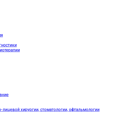
ия
гностики
иотерапии
ание
-лицевой хирургии, стоматологии, офтальмологии