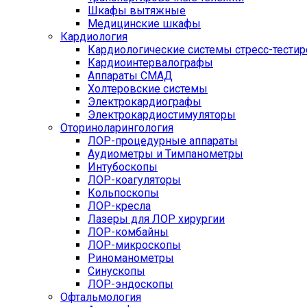
Шкафы вытяжные
Медицинские шкафы
Кардиология
Кардиологические системы стресс-тести
Кардиоинтервалографы
Аппараты СМАД
Холтеровские системы
Электрокардиографы
Электрокардиостимуляторы
Оториноларингология
ЛОР-процедурные аппараты
Аудиометры и Тимпанометры
Интубоскопы
ЛОР-коагуляторы
Кольпоскопы
ЛОР-кресла
Лазеры для ЛОР хирургии
ЛОР-комбайны
ЛОР-микроскопы
Риноманометры
Синускопы
ЛОР-эндоскопы
Офтальмология