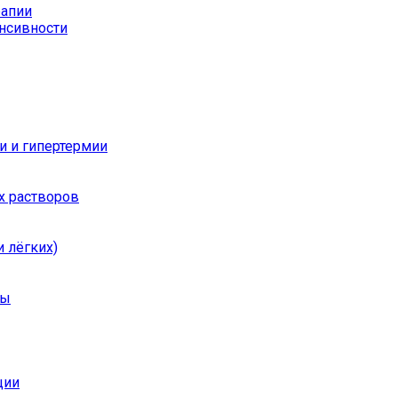
рапии
енсивности
и и гипертермии
х растворов
 лёгких)
ры
ции