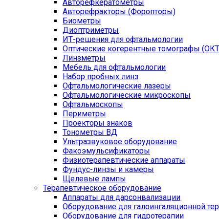
Авторефкератометры
Авторефракторы (Форопторы)
Биометры
Диоптриметры
ИТ-решения для офтальмологии
Оптические когерентные томографы (ОКТ
Линзметры
Мебель для офтальмологии
Набор пробных линз
Офтальмологические лазеры
Офтальмологические микроскопы
Офтальмоскопы
Периметры
Проекторы знаков
Тонометры ВД
Ультразвуковое оборудование
Факоэмульсификаторы
Физиотерапевтические аппараты
Фундус-линзы и камеры
Щелевые лампы
Терапевтическое оборудование
Аппараты для дарсонвализации
Оборудование для галоингаляционной те
Оборудование для гидротерапии