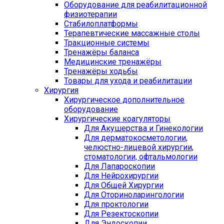
Оборудование для реабилитационной
физиотерапии
Стабилоплатформы
Терапевтические массажные столы
Тракционные системы
Тренажёры баланса
Медицинские тренажёры
Тренажёры ходьбы
Товары для ухода и реабилитации
Хирургия
Хирургическое дополнительное
оборудование
Хирургические коагуляторы
Для Акушерства и Гинекологии
Для дерматокосметологии,
челюстно-лицевой хирургии,
стоматологии, офтальмологии
Для Лапароскопии
Для Нейрохирургии
Для Общей Хирургии
Для Оториноларингологии
Для проктологии
Для Резектоскопии
Для Эндоскопии