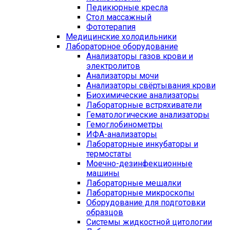
Педикюрные кресла
Стол массажный
Фототерапия
Медицинские холодильники
Лабораторное оборудование
Анализаторы газов крови и
электролитов
Анализаторы мочи
Анализаторы свёртывания крови
Биохимические анализаторы
Лабораторные встряхиватели
Гематологические анализаторы
Гемоглобинометры
ИФА-анализаторы
Лабораторные инкубаторы и
термостаты
Моечно-дезинфекционные
машины
Лабораторные мешалки
Лабораторные микроскопы
Оборудование для подготовки
образцов
Системы жидкостной цитологии