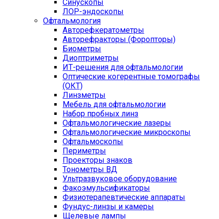
Синускопы
ЛОР-эндоскопы
Офтальмология
Авторефкератометры
Авторефракторы (Форопторы)
Биометры
Диоптриметры
ИТ-решения для офтальмологии
Оптические когерентные томографы
(ОКТ)
Линзметры
Мебель для офтальмологии
Набор пробных линз
Офтальмологические лазеры
Офтальмологические микроскопы
Офтальмоскопы
Периметры
Проекторы знаков
Тонометры ВД
Ультразвуковое оборудование
Факоэмульсификаторы
Физиотерапевтические аппараты
Фундус-линзы и камеры
Щелевые лампы