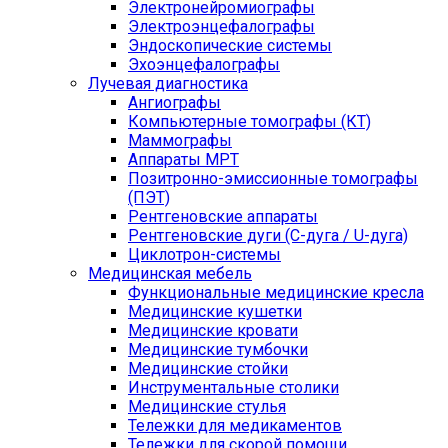
Электронейромиографы
Электроэнцефалографы
Эндоскопические системы
Эхоэнцефалографы
Лучевая диагностика
Ангиографы
Компьютерные томографы (КТ)
Маммографы
Аппараты МРТ
Позитронно-эмиссионные томографы
(ПЭТ)
Рентгеновские аппараты
Рентгеновские дуги (С-дуга / U-дуга)
Циклотрон-системы
Медицинская мебель
Функциональные медицинские кресла
Медицинские кушетки
Медицинские кровати
Медицинские тумбочки
Медицинские стойки
Инструментальные столики
Медицинские стулья
Тележки для медикаментов
Тележки для скорой помощи