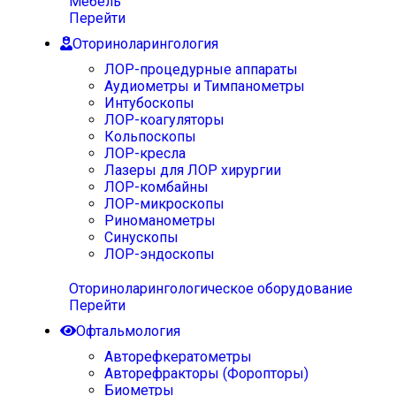
Мебель
Перейти
Оториноларингология
ЛОР-процедурные аппараты
Аудиометры и Тимпанометры
Интубоскопы
ЛОР-коагуляторы
Кольпоскопы
ЛОР-кресла
Лазеры для ЛОР хирургии
ЛОР-комбайны
ЛОР-микроскопы
Риноманометры
Синускопы
ЛОР-эндоскопы
Оториноларингологическое оборудование
Перейти
Офтальмология
Авторефкератометры
Авторефракторы (Форопторы)
Биометры