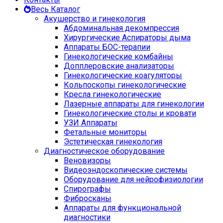
Весь Каталог
Акушерство и гинекология
Абдоминальная декомпрессия
Хирургические Аспираторы дыма
Аппараты БОС-терапии
Гинекологические комбайны
Допплеровские анализаторы
Гинекологические коагуляторы
Кольпоскопы гинекологические
Кресла гинекологические
Лазерные аппараты для гинекологии
Гинекологические столы и кровати
УЗИ Аппараты
Фетальные мониторы
Эстетическая гинекология
Диагностическое оборудование
Веновизоры
Видеоэндоскопические системы
Оборудование для нейрофизиологии
Спирографы
Фибросканы
Аппараты для функциональной
диагностики