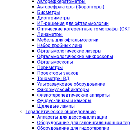
Авторефкератометры
Авторефракторы (Форопторы)
Биометры
Диоптриметры
ИТ-решения для офтальмологии
Оптические когерентные томографы (ОКТ
Линзметры
Мебель для офтальмологии
Набор пробных линз
Офтальмологические лазеры
Офтальмологические микроскопы
Офтальмоскопы
Периметры
Проекторы знаков
Тонометры ВД
Ультразвуковое оборудование
Факоэмульсификаторы
Физиотерапевтические аппараты
Фундус-линзы и камеры
Щелевые лампы
Терапевтическое оборудование
Аппараты для дарсонвализации
Оборудование для галоингаляционной те
Оборудование для гидротерапии