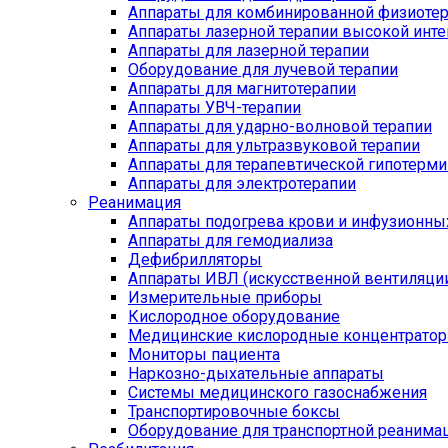
Аппараты для комбинированной физиоте
Аппараты лазерной терапии высокой инт
Аппараты для лазерной терапии
Оборудование для лучевой терапии
Аппараты для магнитотерапии
Аппараты УВЧ-терапии
Аппараты для ударно-волновой терапии
Аппараты для ультразвуковой терапии
Аппараты для терапевтической гипотерми
Аппараты для электротерапии
Реанимация
Аппараты подогрева крови и инфузионны
Аппараты для гемодиализа
Дефибрилляторы
Аппараты ИВЛ (искусственной вентиляции
Измерительные приборы
Кислородное оборудование
Медицинские кислородные концентрато
Мониторы пациента
Наркозно-дыхательные аппараты
Системы медицинского газоснабжения
Транспортировочные боксы
Оборудование для транспортной реанима