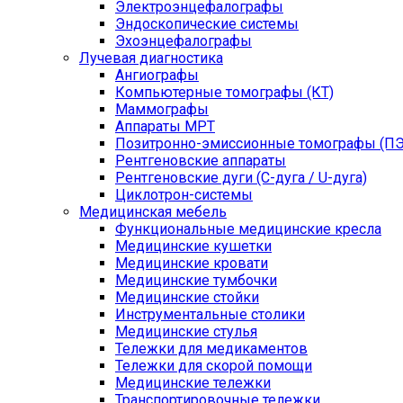
Электроэнцефалографы
Эндоскопические системы
Эхоэнцефалографы
Лучевая диагностика
Ангиографы
Компьютерные томографы (КТ)
Маммографы
Аппараты МРТ
Позитронно-эмиссионные томографы (ПЭ
Рентгеновские аппараты
Рентгеновские дуги (С-дуга / U-дуга)
Циклотрон-системы
Медицинская мебель
Функциональные медицинские кресла
Медицинские кушетки
Медицинские кровати
Медицинские тумбочки
Медицинские стойки
Инструментальные столики
Медицинские стулья
Тележки для медикаментов
Тележки для скорой помощи
Медицинские тележки
Транспортировочные тележки