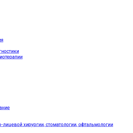
ия
гностики
иотерапии
ание
-лицевой хирургии, стоматологии, офтальмологии