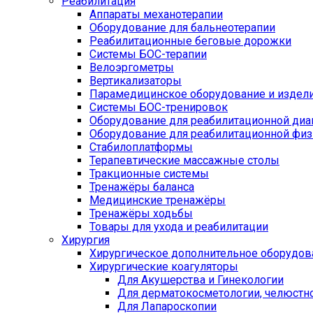
Реабилитация
Аппараты механотерапии
Оборудование для бальнеотерапии
Реабилитационные беговые дорожки
Системы БОС-терапии
Велоэргометры
Вертикализаторы
Парамедицинское оборудование и издел
Системы БОС-тренировок
Оборудование для реабилитационной диа
Оборудование для реабилитационной физ
Стабилоплатформы
Терапевтические массажные столы
Тракционные системы
Тренажёры баланса
Медицинские тренажёры
Тренажёры ходьбы
Товары для ухода и реабилитации
Хирургия
Хирургическое дополнительное оборудов
Хирургические коагуляторы
Для Акушерства и Гинекологии
Для дерматокосметологии, челюстно
Для Лапароскопии