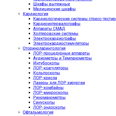
Шкафы вытяжные
Медицинские шкафы
Кардиология
Кардиологические системы стресс-тести
Кардиоинтервалографы
Аппараты СМАД
Холтеровские системы
Электрокардиографы
Электрокардиостимуляторы
Оториноларингология
ЛОР-процедурные аппараты
Аудиометры и Тимпанометры
Интубоскопы
ЛОР-коагуляторы
Кольпоскопы
ЛОР-кресла
Лазеры для ЛОР хирургии
ЛОР-комбайны
ЛОР-микроскопы
Риноманометры
Синускопы
ЛОР-эндоскопы
Офтальмология