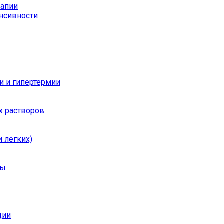
рапии
енсивности
и и гипертермии
х растворов
 лёгких)
ры
ции