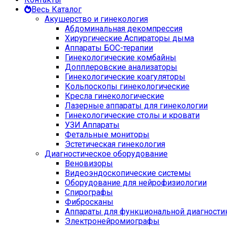
Весь Каталог
Акушерство и гинекология
Абдоминальная декомпрессия
Хирургические Аспираторы дыма
Аппараты БОС-терапии
Гинекологические комбайны
Допплеровские анализаторы
Гинекологические коагуляторы
Кольпоскопы гинекологические
Кресла гинекологические
Лазерные аппараты для гинекологии
Гинекологические столы и кровати
УЗИ Аппараты
Фетальные мониторы
Эстетическая гинекология
Диагностическое оборудование
Веновизоры
Видеоэндоскопические системы
Оборудование для нейрофизиологии
Спирографы
Фибросканы
Аппараты для функциональной диагности
Электронейромиографы