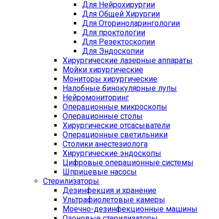
Для Нейрохирургии
Для Общей Хирургии
Для Оториноларингологии
Для проктологии
Для Резектоскопии
Для Эндоскопии
Хирургические лазерные аппараты
Мойки хирургические
Мониторы хирургические
Налобные бинокулярные лупы
Нейромониторинг
Операционные микроскопы
Операционные столы
Хирургические отсасыватели
Операционные светильники
Столики анестезиолога
Хирургические эндоскопы
Цифровые операционные системы
Шприцевые насосы
Стерилизаторы
Дезинфекция и хранение
Ультрафиолетовые камеры
Моечно-дезинфекционные машины
Озоновые стерилизаторы