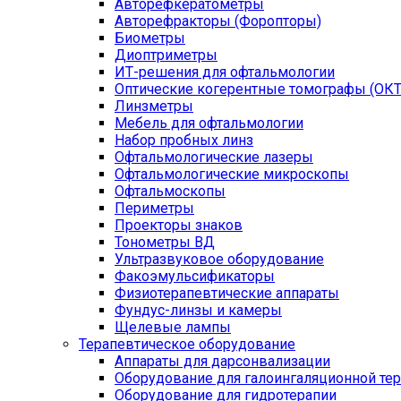
Авторефкератометры
Авторефракторы (Форопторы)
Биометры
Диоптриметры
ИТ-решения для офтальмологии
Оптические когерентные томографы (ОКТ
Линзметры
Мебель для офтальмологии
Набор пробных линз
Офтальмологические лазеры
Офтальмологические микроскопы
Офтальмоскопы
Периметры
Проекторы знаков
Тонометры ВД
Ультразвуковое оборудование
Факоэмульсификаторы
Физиотерапевтические аппараты
Фундус-линзы и камеры
Щелевые лампы
Терапевтическое оборудование
Аппараты для дарсонвализации
Оборудование для галоингаляционной те
Оборудование для гидротерапии