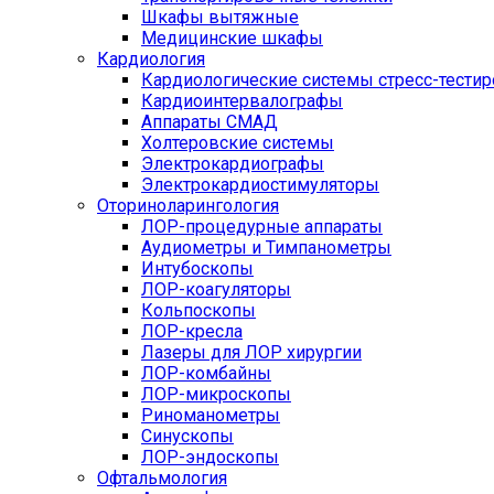
Шкафы вытяжные
Медицинские шкафы
Кардиология
Кардиологические системы стресс-тести
Кардиоинтервалографы
Аппараты СМАД
Холтеровские системы
Электрокардиографы
Электрокардиостимуляторы
Оториноларингология
ЛОР-процедурные аппараты
Аудиометры и Тимпанометры
Интубоскопы
ЛОР-коагуляторы
Кольпоскопы
ЛОР-кресла
Лазеры для ЛОР хирургии
ЛОР-комбайны
ЛОР-микроскопы
Риноманометры
Синускопы
ЛОР-эндоскопы
Офтальмология