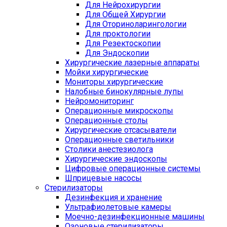
Для Нейрохирургии
Для Общей Хирургии
Для Оториноларингологии
Для проктологии
Для Резектоскопии
Для Эндоскопии
Хирургические лазерные аппараты
Мойки хирургические
Мониторы хирургические
Налобные бинокулярные лупы
Нейромониторинг
Операционные микроскопы
Операционные столы
Хирургические отсасыватели
Операционные светильники
Столики анестезиолога
Хирургические эндоскопы
Цифровые операционные системы
Шприцевые насосы
Стерилизаторы
Дезинфекция и хранение
Ультрафиолетовые камеры
Моечно-дезинфекционные машины
Озоновые стерилизаторы