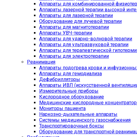
Аппараты для комбинированной физиоте
Аппараты лазерной терапии высокой инт
Аппараты для лазерной терапии
Оборудование для лучевой терапии
Аппараты для магнитотерапии
Аппараты УВЧ-терапии
Аппараты для ударно-волновой терапии
Аппараты для ультразвуковой терапии
Аппараты для терапевтической гипотерми
Аппараты для электротерапии
Реанимация
Аппараты подогрева крови и инфузионны
Аппараты для гемодиализа
Дефибрилляторы
Аппараты ИВЛ (искусственной вентиляции
Измерительные приборы
Кислородное оборудование
Медицинские кислородные концентрато
Мониторы пациента
Наркозно-дыхательные аппараты
Системы медицинского газоснабжения
Транспортировочные боксы
Оборудование для транспортной реанима