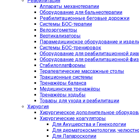
Реабилитация
Аппараты механотерапии
Оборудование для бальнеотерапии
Реабилитационные беговые дорожки
Системы БОС-терапии
Велоэргометры
Вертикализаторы
Парамедицинское оборудование и издел
Системы БОС-тренировок
Оборудование для реабилитационной диа
Оборудование для реабилитационной физ
Стабилоплатформы
Терапевтические массажные столы
Тракционные системы
Тренажёры баланса
Медицинские тренажёры
Тренажёры ходьбы
Товары для ухода и реабилитации
Хирургия
Хирургическое дополнительное оборудов
Хирургические коагуляторы
Для Акушерства и Гинекологии
Для дерматокосметологии, челюстно
Для Лапароскопии