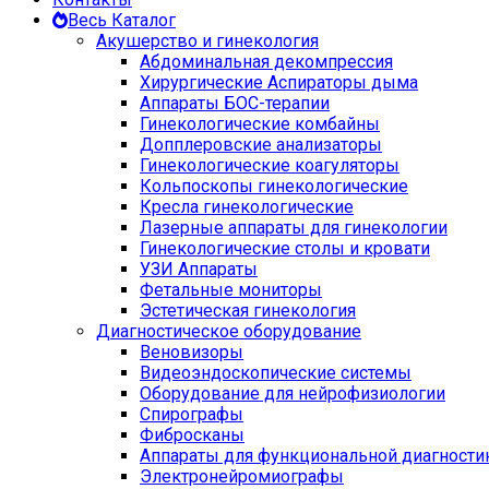
Весь Каталог
Акушерство и гинекология
Абдоминальная декомпрессия
Хирургические Аспираторы дыма
Аппараты БОС-терапии
Гинекологические комбайны
Допплеровские анализаторы
Гинекологические коагуляторы
Кольпоскопы гинекологические
Кресла гинекологические
Лазерные аппараты для гинекологии
Гинекологические столы и кровати
УЗИ Аппараты
Фетальные мониторы
Эстетическая гинекология
Диагностическое оборудование
Веновизоры
Видеоэндоскопические системы
Оборудование для нейрофизиологии
Спирографы
Фибросканы
Аппараты для функциональной диагности
Электронейромиографы