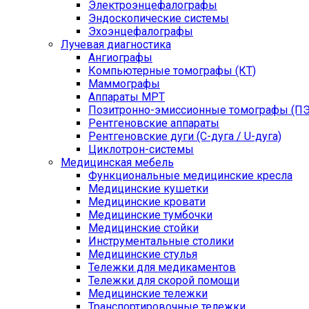
Электроэнцефалографы
Эндоскопические системы
Эхоэнцефалографы
Лучевая диагностика
Ангиографы
Компьютерные томографы (КТ)
Маммографы
Аппараты МРТ
Позитронно-эмиссионные томографы (ПЭ
Рентгеновские аппараты
Рентгеновские дуги (С-дуга / U-дуга)
Циклотрон-системы
Медицинская мебель
Функциональные медицинские кресла
Медицинские кушетки
Медицинские кровати
Медицинские тумбочки
Медицинские стойки
Инструментальные столики
Медицинские стулья
Тележки для медикаментов
Тележки для скорой помощи
Медицинские тележки
Транспортировочные тележки