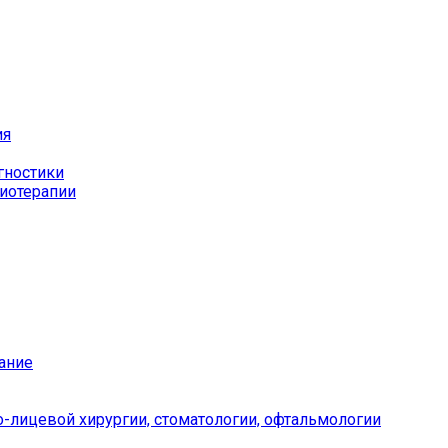
ия
гностики
иотерапии
ание
-лицевой хирургии, стоматологии, офтальмологии