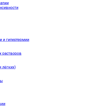
рапии
енсивности
и и гипертермии
х растворов
 лёгких)
ры
ции