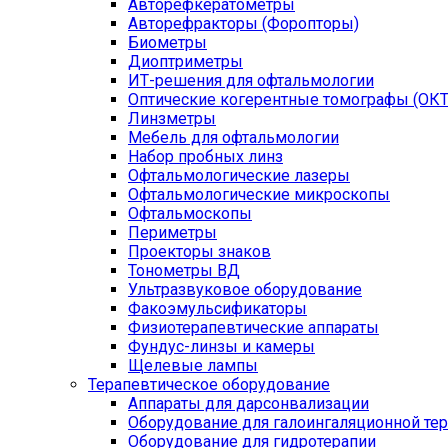
Авторефкератометры
Авторефракторы (Форопторы)
Биометры
Диоптриметры
ИТ-решения для офтальмологии
Оптические когерентные томографы (ОКТ
Линзметры
Мебель для офтальмологии
Набор пробных линз
Офтальмологические лазеры
Офтальмологические микроскопы
Офтальмоскопы
Периметры
Проекторы знаков
Тонометры ВД
Ультразвуковое оборудование
Факоэмульсификаторы
Физиотерапевтические аппараты
Фундус-линзы и камеры
Щелевые лампы
Терапевтическое оборудование
Аппараты для дарсонвализации
Оборудование для галоингаляционной те
Оборудование для гидротерапии