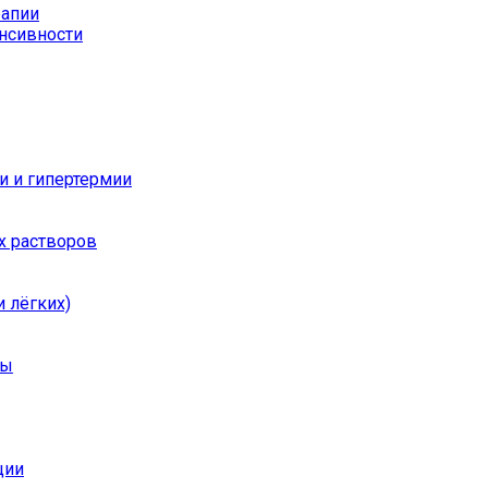
рапии
енсивности
и и гипертермии
х растворов
 лёгких)
ры
ции