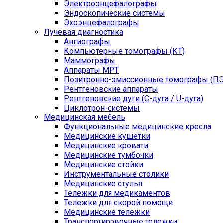
Электроэнцефалографы
Эндоскопические системы
Эхоэнцефалографы
Лучевая диагностика
Ангиографы
Компьютерные томографы (КТ)
Маммографы
Аппараты МРТ
Позитронно-эмиссионные томографы (ПЭ
Рентгеновские аппараты
Рентгеновские дуги (С-дуга / U-дуга)
Циклотрон-системы
Медицинская мебель
Функциональные медицинские кресла
Медицинские кушетки
Медицинские кровати
Медицинские тумбочки
Медицинские стойки
Инструментальные столики
Медицинские стулья
Тележки для медикаментов
Тележки для скорой помощи
Медицинские тележки
Транспортировочные тележки