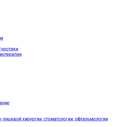
ия
гностики
иотерапии
ание
-лицевой хирургии, стоматологии, офтальмологии