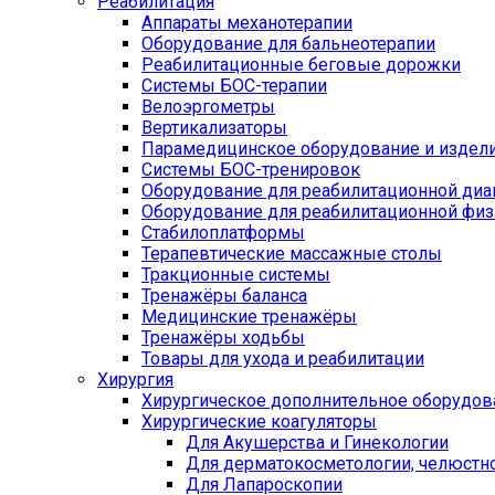
Реабилитация
Аппараты механотерапии
Оборудование для бальнеотерапии
Реабилитационные беговые дорожки
Системы БОС-терапии
Велоэргометры
Вертикализаторы
Парамедицинское оборудование и издел
Системы БОС-тренировок
Оборудование для реабилитационной диа
Оборудование для реабилитационной физ
Стабилоплатформы
Терапевтические массажные столы
Тракционные системы
Тренажёры баланса
Медицинские тренажёры
Тренажёры ходьбы
Товары для ухода и реабилитации
Хирургия
Хирургическое дополнительное оборудов
Хирургические коагуляторы
Для Акушерства и Гинекологии
Для дерматокосметологии, челюстно
Для Лапароскопии