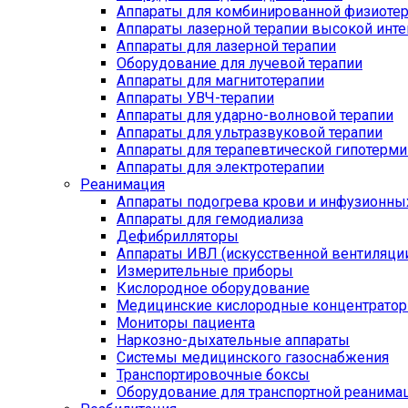
Аппараты для комбинированной физиоте
Аппараты лазерной терапии высокой инт
Аппараты для лазерной терапии
Оборудование для лучевой терапии
Аппараты для магнитотерапии
Аппараты УВЧ-терапии
Аппараты для ударно-волновой терапии
Аппараты для ультразвуковой терапии
Аппараты для терапевтической гипотерми
Аппараты для электротерапии
Реанимация
Аппараты подогрева крови и инфузионны
Аппараты для гемодиализа
Дефибрилляторы
Аппараты ИВЛ (искусственной вентиляции
Измерительные приборы
Кислородное оборудование
Медицинские кислородные концентрато
Мониторы пациента
Наркозно-дыхательные аппараты
Системы медицинского газоснабжения
Транспортировочные боксы
Оборудование для транспортной реанима