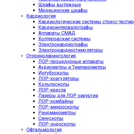
Шкафы вытяжные
Медицинские шкафы
Кардиология
Кардиологические системы стресс-тести
Кардиоинтервалографы
Аппараты СМАД
Холтеровские системы
Электрокардиографы
Электрокардиостимуляторы
Оториноларингология
ЛОР-процедурные аппараты
Аудиометры и Тимпанометры
Интубоскопы
ЛОР-коагуляторы
Кольпоскопы
ЛОР-кресла
Лазеры для ЛОР хирургии
ЛОР-комбайны
ЛОР-микроскопы
Риноманометры
Синускопы
ЛОР-эндоскопы
Офтальмология