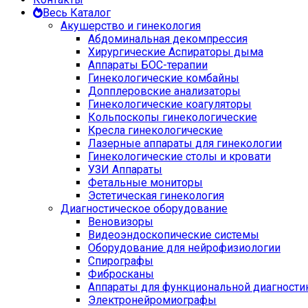
Весь Каталог
Акушерство и гинекология
Абдоминальная декомпрессия
Хирургические Аспираторы дыма
Аппараты БОС-терапии
Гинекологические комбайны
Допплеровские анализаторы
Гинекологические коагуляторы
Кольпоскопы гинекологические
Кресла гинекологические
Лазерные аппараты для гинекологии
Гинекологические столы и кровати
УЗИ Аппараты
Фетальные мониторы
Эстетическая гинекология
Диагностическое оборудование
Веновизоры
Видеоэндоскопические системы
Оборудование для нейрофизиологии
Спирографы
Фибросканы
Аппараты для функциональной диагности
Электронейромиографы