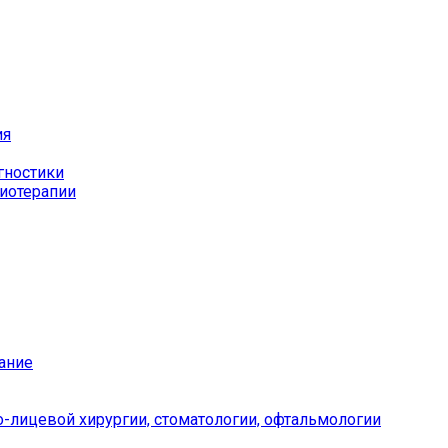
ия
гностики
иотерапии
ание
-лицевой хирургии, стоматологии, офтальмологии