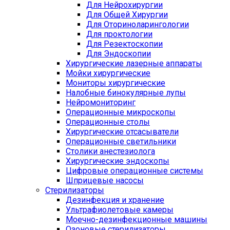
Для Нейрохирургии
Для Общей Хирургии
Для Оториноларингологии
Для проктологии
Для Резектоскопии
Для Эндоскопии
Хирургические лазерные аппараты
Мойки хирургические
Мониторы хирургические
Налобные бинокулярные лупы
Нейромониторинг
Операционные микроскопы
Операционные столы
Хирургические отсасыватели
Операционные светильники
Столики анестезиолога
Хирургические эндоскопы
Цифровые операционные системы
Шприцевые насосы
Стерилизаторы
Дезинфекция и хранение
Ультрафиолетовые камеры
Моечно-дезинфекционные машины
Озоновые стерилизаторы