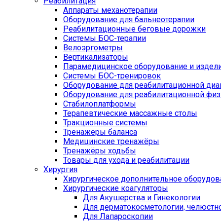
Реабилитация
Аппараты механотерапии
Оборудование для бальнеотерапии
Реабилитационные беговые дорожки
Системы БОС-терапии
Велоэргометры
Вертикализаторы
Парамедицинское оборудование и издел
Системы БОС-тренировок
Оборудование для реабилитационной диа
Оборудование для реабилитационной физ
Стабилоплатформы
Терапевтические массажные столы
Тракционные системы
Тренажёры баланса
Медицинские тренажёры
Тренажёры ходьбы
Товары для ухода и реабилитации
Хирургия
Хирургическое дополнительное оборудов
Хирургические коагуляторы
Для Акушерства и Гинекологии
Для дерматокосметологии, челюстно
Для Лапароскопии