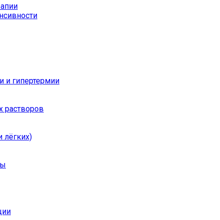
рапии
енсивности
и и гипертермии
х растворов
 лёгких)
ры
ции