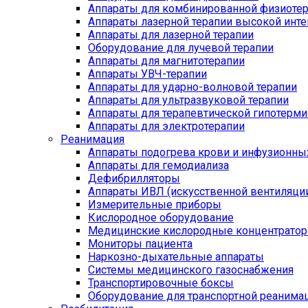
Аппараты для комбинированной физиоте
Аппараты лазерной терапии высокой инт
Аппараты для лазерной терапии
Оборудование для лучевой терапии
Аппараты для магнитотерапии
Аппараты УВЧ-терапии
Аппараты для ударно-волновой терапии
Аппараты для ультразвуковой терапии
Аппараты для терапевтической гипотерми
Аппараты для электротерапии
Реанимация
Аппараты подогрева крови и инфузионны
Аппараты для гемодиализа
Дефибрилляторы
Аппараты ИВЛ (искусственной вентиляции
Измерительные приборы
Кислородное оборудование
Медицинские кислородные концентрато
Мониторы пациента
Наркозно-дыхательные аппараты
Системы медицинского газоснабжения
Транспортировочные боксы
Оборудование для транспортной реанима