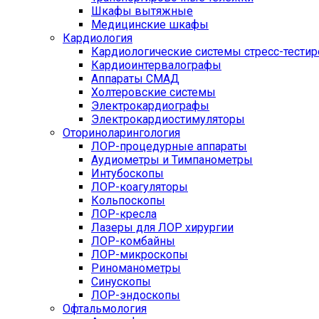
Шкафы вытяжные
Медицинские шкафы
Кардиология
Кардиологические системы стресс-тести
Кардиоинтервалографы
Аппараты СМАД
Холтеровские системы
Электрокардиографы
Электрокардиостимуляторы
Оториноларингология
ЛОР-процедурные аппараты
Аудиометры и Тимпанометры
Интубоскопы
ЛОР-коагуляторы
Кольпоскопы
ЛОР-кресла
Лазеры для ЛОР хирургии
ЛОР-комбайны
ЛОР-микроскопы
Риноманометры
Синускопы
ЛОР-эндоскопы
Офтальмология