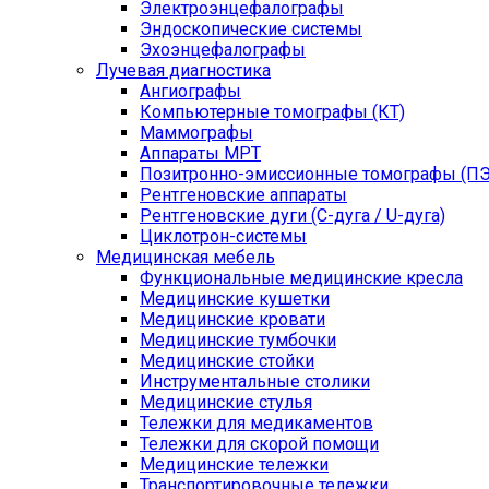
Электроэнцефалографы
Эндоскопические системы
Эхоэнцефалографы
Лучевая диагностика
Ангиографы
Компьютерные томографы (КТ)
Маммографы
Аппараты МРТ
Позитронно-эмиссионные томографы (ПЭ
Рентгеновские аппараты
Рентгеновские дуги (С-дуга / U-дуга)
Циклотрон-системы
Медицинская мебель
Функциональные медицинские кресла
Медицинские кушетки
Медицинские кровати
Медицинские тумбочки
Медицинские стойки
Инструментальные столики
Медицинские стулья
Тележки для медикаментов
Тележки для скорой помощи
Медицинские тележки
Транспортировочные тележки