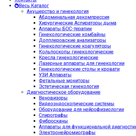
Весь Каталог
Акушерство и гинекология
Абдоминальная декомпрессия
Хирургические Аспираторы дыма
Аппараты БОС-терапии
Гинекологические комбайны
Допплеровские анализаторы
Гинекологические коагуляторы
Кольпоскопы гинекологические
Кресла гинекологические
Лазерные аппараты для гинекологии
Гинекологические столы и кровати
УЗИ Аппараты
Фетальные мониторы
Эстетическая гинекология
Диагностическое оборудование
Веновизоры
Видеоэндоскопические системы
Оборудование для нейрофизиологии
Спирографы
Фибросканы
Аппараты для функциональной диагности
Электронейромиографы