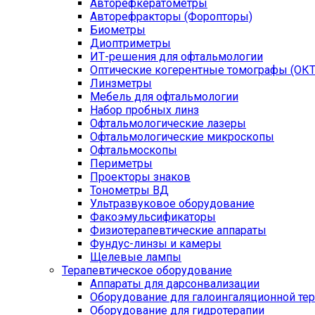
Авторефкератометры
Авторефракторы (Форопторы)
Биометры
Диоптриметры
ИТ-решения для офтальмологии
Оптические когерентные томографы (ОКТ
Линзметры
Мебель для офтальмологии
Набор пробных линз
Офтальмологические лазеры
Офтальмологические микроскопы
Офтальмоскопы
Периметры
Проекторы знаков
Тонометры ВД
Ультразвуковое оборудование
Факоэмульсификаторы
Физиотерапевтические аппараты
Фундус-линзы и камеры
Щелевые лампы
Терапевтическое оборудование
Аппараты для дарсонвализации
Оборудование для галоингаляционной те
Оборудование для гидротерапии