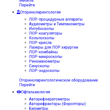
Мебель
Перейти
Оториноларингология
ЛОР-процедурные аппараты
Аудиометры и Тимпанометры
Интубоскопы
ЛОР-коагуляторы
Кольпоскопы
ЛОР-кресла
Лазеры для ЛОР хирургии
ЛОР-комбайны
ЛОР-микроскопы
Риноманометры
Синускопы
ЛОР-эндоскопы
Оториноларингологическое оборудование
Перейти
Офтальмология
Авторефкератометры
Авторефракторы (Форопторы)
Биометры