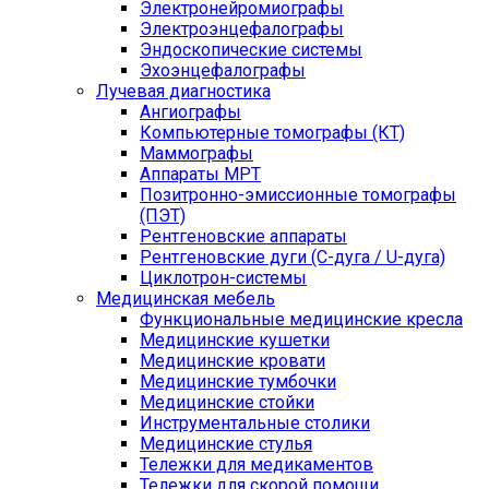
Электронейромиографы
Электроэнцефалографы
Эндоскопические системы
Эхоэнцефалографы
Лучевая диагностика
Ангиографы
Компьютерные томографы (КТ)
Маммографы
Аппараты МРТ
Позитронно-эмиссионные томографы
(ПЭТ)
Рентгеновские аппараты
Рентгеновские дуги (С-дуга / U-дуга)
Циклотрон-системы
Медицинская мебель
Функциональные медицинские кресла
Медицинские кушетки
Медицинские кровати
Медицинские тумбочки
Медицинские стойки
Инструментальные столики
Медицинские стулья
Тележки для медикаментов
Тележки для скорой помощи