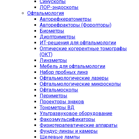
Синускопы
ЛОР-эндоскопы
Офтальмология
Авторефкератометры
Авторефракторы (Форопторы)
Биометры
Диоптриметры
ИТ-решения для офтальмологии
Оптические когерентные томографы
(ОКТ)
Линзметры
Мебель для офтальмологии
Набор пробных линз
Офтальмологические лазеры
Офтальмологические микроскопы
Офтальмоскопы
Периметры
Проекторы знаков
Тонометры ВД
Ультразвуковое оборудование
Факоэмульсификаторы
Физиотерапевтические аппараты
Фундус-линзы и камеры
Щелевые лампы