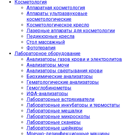
Косметология
Аппаратная косметология
Аппараты ультразвуковые
косметологические
Косметологическое кресло
Лазерные аппараты для косметологии
Педикюрные кресла
Стол массажный
Фототерапия
Лабораторное оборудование
Анализаторы газов крови и электролитов
Анализаторы мочи
Анализаторы свёртывания крови
Биохимические анализаторы
Гематологические анализаторы
Гемоглобинометры
ИФА-анализаторы
Лабораторные встряхиватели
Лабораторные инкубаторы и термостаты
Лабораторные мешалки
Лабораторные микроскопы
Лабораторные сканеры
Лабораторные шейкеры
Моечно-дезинфекционные машины