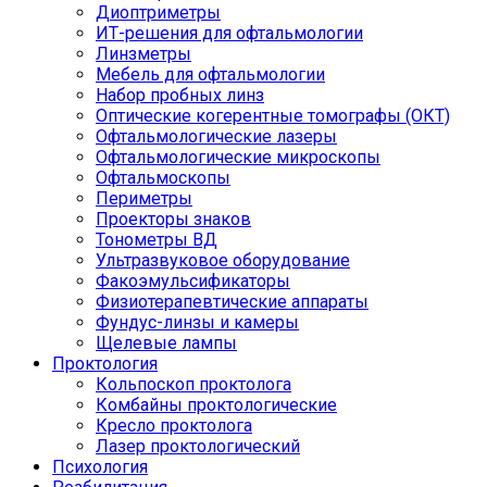
Диоптриметры
ИТ-решения для офтальмологии
Линзметры
Мебель для офтальмологии
Набор пробных линз
Оптические когерентные томографы (ОКТ)
Офтальмологические лазеры
Офтальмологические микроскопы
Офтальмоскопы
Периметры
Проекторы знаков
Тонометры ВД
Ультразвуковое оборудование
Факоэмульсификаторы
Физиотерапевтические аппараты
Фундус-линзы и камеры
Щелевые лампы
Проктология
Кольпоскоп проктолога
Комбайны проктологические
Кресло проктолога
Лазер проктологический
Психология