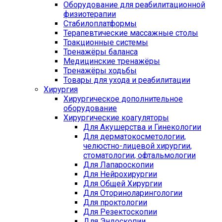
Оборудование для реабилитационной
физиотерапии
Стабилоплатформы
Терапевтические массажные столы
Тракционные системы
Тренажёры баланса
Медицинские тренажёры
Тренажёры ходьбы
Товары для ухода и реабилитации
Хирургия
Хирургическое дополнительное
оборудование
Хирургические коагуляторы
Для Акушерства и Гинекологии
Для дерматокосметологии,
челюстно-лицевой хирургии,
стоматологии, офтальмологии
Для Лапароскопии
Для Нейрохирургии
Для Общей Хирургии
Для Оториноларингологии
Для проктологии
Для Резектоскопии
Для Эндоскопии