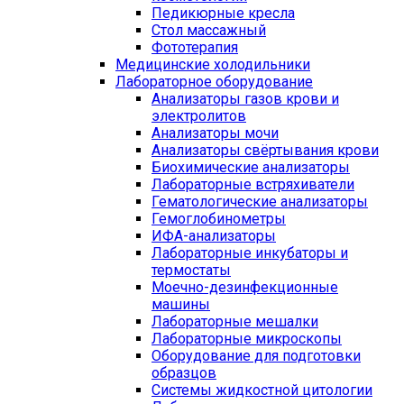
Педикюрные кресла
Стол массажный
Фототерапия
Медицинские холодильники
Лабораторное оборудование
Анализаторы газов крови и
электролитов
Анализаторы мочи
Анализаторы свёртывания крови
Биохимические анализаторы
Лабораторные встряхиватели
Гематологические анализаторы
Гемоглобинометры
ИФА-анализаторы
Лабораторные инкубаторы и
термостаты
Моечно-дезинфекционные
машины
Лабораторные мешалки
Лабораторные микроскопы
Оборудование для подготовки
образцов
Системы жидкостной цитологии