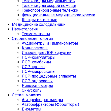
Тележки для медикаментов
Тележки для скорой помощи
Транспортировочные тележки
Функциональные медицинские кресла
Шкафы вытяжные
Медицинские холодильники
Неонатология
Термоматрацы
Оториноларингология
Аудиометры и Тимпанометры
Кольпоскопы
Лазеры для ЛОР хирургии
ЛОР-коагуляторы
ЛОР-комбайны
ЛОР-кресла
ЛОР-микроскопы
ЛОР-процедурные аппараты
ЛОР-эндоскопы
Риноманометры
Синускопы
Офтальмология
Авторефкератометры
Авторефракторы (Форопторы)
Биометры