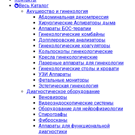
Весь Каталог
Акушерство и гинекология
Абдоминальная декомпрессия
Хирургические Аспираторы дыма
Аппараты БОС-терапии
Гинекологические комбайны
Допплеровские анализаторы
Гинекологические коагуляторы
Кольпоскопы гинекологические
Кресла гинекологические
Лазерные аппараты для гинекологии
Гинекологические столы и кровати
УЗИ Аппараты
Фетальные мониторы
Эстетическая гинекология
Диагностическое оборудование
Веновизоры
Видеоэндоскопические системы
Оборудование для нейрофизиологии
Спирографы
Фибросканы
Аппараты для функциональной
диагностики