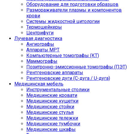
Оборудование для подготовки образцов
Размораживатели плазмы и компонентов
крови
Системы жидкостной цитологии
Термошейкеры
Центрифуги
Лучевая диагностика
Ангиографы
Аппараты МРТ
Компьютерные томографы (КТ)
Маммографы
Позитронно-эмиссионные томографы (ПЭТ)
Рентгеновские аппараты
Рентгеновские дуги (С-дуга / U-дуга)
Медицинская мебель
Инструментальные столики
Медицинские кровати
Медицинские кушетки
Медицинские стойки
Медицинские стулья
Медицинские тележки
Медицинские тумбочки
Медицинские шкафы