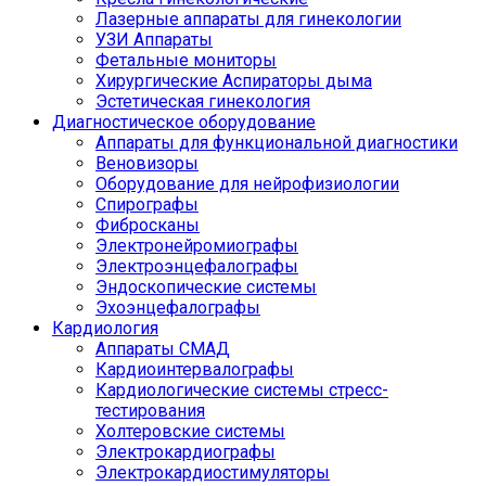
Лазерные аппараты для гинекологии
УЗИ Аппараты
Фетальные мониторы
Хирургические Аспираторы дыма
Эстетическая гинекология
Диагностическое оборудование
Аппараты для функциональной диагностики
Веновизоры
Оборудование для нейрофизиологии
Спирографы
Фибросканы
Электронейромиографы
Электроэнцефалографы
Эндоскопические системы
Эхоэнцефалографы
Кардиология
Аппараты СМАД
Кардиоинтервалографы
Кардиологические системы стресс-
тестирования
Холтеровские системы
Электрокардиографы
Электрокардиостимуляторы