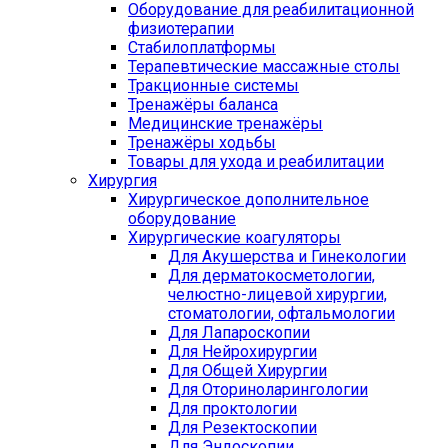
Оборудование для реабилитационной
физиотерапии
Стабилоплатформы
Терапевтические массажные столы
Тракционные системы
Тренажёры баланса
Медицинские тренажёры
Тренажёры ходьбы
Товары для ухода и реабилитации
Хирургия
Хирургическое дополнительное
оборудование
Хирургические коагуляторы
Для Акушерства и Гинекологии
Для дерматокосметологии,
челюстно-лицевой хирургии,
стоматологии, офтальмологии
Для Лапароскопии
Для Нейрохирургии
Для Общей Хирургии
Для Оториноларингологии
Для проктологии
Для Резектоскопии
Для Эндоскопии