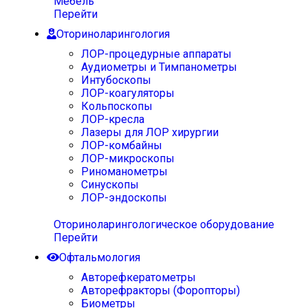
Мебель
Перейти
Оториноларингология
ЛОР-процедурные аппараты
Аудиометры и Тимпанометры
Интубоскопы
ЛОР-коагуляторы
Кольпоскопы
ЛОР-кресла
Лазеры для ЛОР хирургии
ЛОР-комбайны
ЛОР-микроскопы
Риноманометры
Синускопы
ЛОР-эндоскопы
Оториноларингологическое оборудование
Перейти
Офтальмология
Авторефкератометры
Авторефракторы (Форопторы)
Биометры