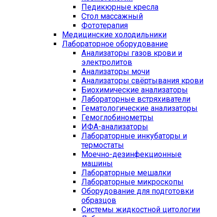
Педикюрные кресла
Стол массажный
Фототерапия
Медицинские холодильники
Лабораторное оборудование
Анализаторы газов крови и
электролитов
Анализаторы мочи
Анализаторы свёртывания крови
Биохимические анализаторы
Лабораторные встряхиватели
Гематологические анализаторы
Гемоглобинометры
ИФА-анализаторы
Лабораторные инкубаторы и
термостаты
Моечно-дезинфекционные
машины
Лабораторные мешалки
Лабораторные микроскопы
Оборудование для подготовки
образцов
Системы жидкостной цитологии