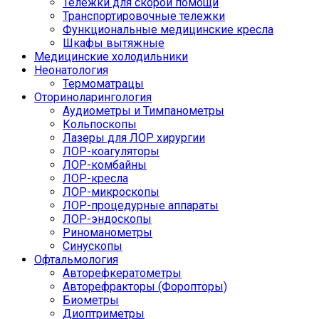
Тележки для скорой помощи
Транспортировочные тележки
Функциональные медицинские кресла
Шкафы вытяжные
Медицинские холодильники
Неонатология
Термоматрацы
Оториноларингология
Аудиометры и Тимпанометры
Кольпоскопы
Лазеры для ЛОР хирургии
ЛОР-коагуляторы
ЛОР-комбайны
ЛОР-кресла
ЛОР-микроскопы
ЛОР-процедурные аппараты
ЛОР-эндоскопы
Риноманометры
Синускопы
Офтальмология
Авторефкератометры
Авторефракторы (Форопторы)
Биометры
Диоптриметры