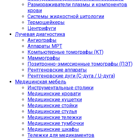
Размораживатели плазмы и компонентов
крови
Системы жидкостной цитологии
Термошейкеры
Центрифуги
Лучевая диагностика
Ангиографы
Аппараты МРТ
Компьютерные томографы (КТ)
Маммографы
Позитронно-эмиссионные томографы (ПЭТ)
Рентгеновские аппараты
Рентгеновские дуги (С-дуга / U-дуга)
Медицинская мебель
Инструментальные столики
Медицинские кровати
Медицинские кушетки
Медицинские стойки
Медицинские стулья
Медицинские тележки
Медицинские тумбочки
Медицинские шкафы
Тележки для медикаментов