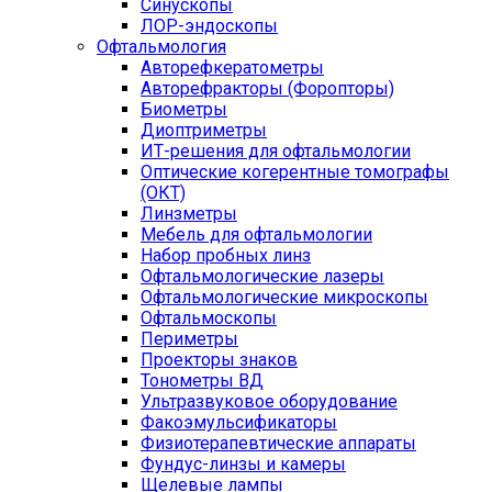
Синускопы
ЛОР-эндоскопы
Офтальмология
Авторефкератометры
Авторефракторы (Форопторы)
Биометры
Диоптриметры
ИТ-решения для офтальмологии
Оптические когерентные томографы
(ОКТ)
Линзметры
Мебель для офтальмологии
Набор пробных линз
Офтальмологические лазеры
Офтальмологические микроскопы
Офтальмоскопы
Периметры
Проекторы знаков
Тонометры ВД
Ультразвуковое оборудование
Факоэмульсификаторы
Физиотерапевтические аппараты
Фундус-линзы и камеры
Щелевые лампы