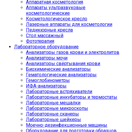
Аппаратная косметология
Аппараты ультразвуковые
косметологические
Косметологическое кресло
Лазерные аппараты для косметологии
Педикюрные кресла
Стол массажный
Фототерапия
Лабораторное оборудование
Анализаторы газов крови и электролитов
Анализаторы мочи
Анализаторы свёртывания крови
Биохимические анализаторы
Гематологические анализаторы
Гемоглобинометры
ИФА-анализаторы
Лабораторные встряхиватели
Лабораторные инкубаторы и термостаты
Лабораторные мешалки
Лабораторные микроскопы
Лабораторные сканеры
Лабораторные шейкеры
Моечно-дезинфекционные машины
Оборудование для подготовки образцов