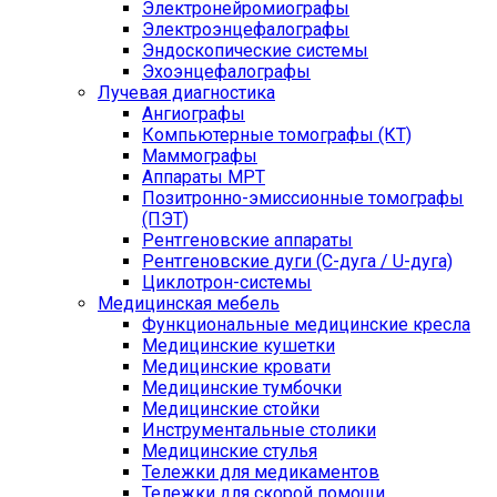
Электронейромиографы
Электроэнцефалографы
Эндоскопические системы
Эхоэнцефалографы
Лучевая диагностика
Ангиографы
Компьютерные томографы (КТ)
Маммографы
Аппараты МРТ
Позитронно-эмиссионные томографы
(ПЭТ)
Рентгеновские аппараты
Рентгеновские дуги (С-дуга / U-дуга)
Циклотрон-системы
Медицинская мебель
Функциональные медицинские кресла
Медицинские кушетки
Медицинские кровати
Медицинские тумбочки
Медицинские стойки
Инструментальные столики
Медицинские стулья
Тележки для медикаментов
Тележки для скорой помощи