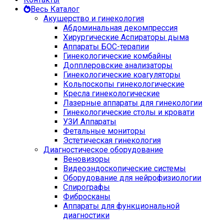
Весь Каталог
Акушерство и гинекология
Абдоминальная декомпрессия
Хирургические Аспираторы дыма
Аппараты БОС-терапии
Гинекологические комбайны
Допплеровские анализаторы
Гинекологические коагуляторы
Кольпоскопы гинекологические
Кресла гинекологические
Лазерные аппараты для гинекологии
Гинекологические столы и кровати
УЗИ Аппараты
Фетальные мониторы
Эстетическая гинекология
Диагностическое оборудование
Веновизоры
Видеоэндоскопические системы
Оборудование для нейрофизиологии
Спирографы
Фибросканы
Аппараты для функциональной
диагностики