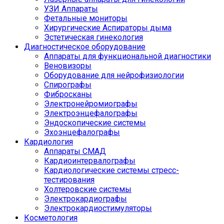
УЗИ Аппараты
Фетальные мониторы
Хирургические Аспираторы дыма
Эстетическая гинекология
Диагностическое оборудование
Аппараты для функциональной диагностики
Веновизоры
Оборудование для нейрофизиологии
Спирографы
Фибросканы
Электронейромиографы
Электроэнцефалографы
Эндоскопические системы
Эхоэнцефалографы
Кардиология
Аппараты СМАД
Кардиоинтервалографы
Кардиологические системы стресс-
тестирования
Холтеровские системы
Электрокардиографы
Электрокардиостимуляторы
Косметология