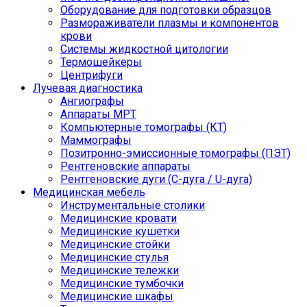
Оборудование для подготовки образцов
Размораживатели плазмы и компонентов
крови
Системы жидкостной цитологии
Термошейкеры
Центрифуги
Лучевая диагностика
Ангиографы
Аппараты МРТ
Компьютерные томографы (КТ)
Маммографы
Позитронно-эмиссионные томографы (ПЭТ)
Рентгеновские аппараты
Рентгеновские дуги (С-дуга / U-дуга)
Медицинская мебель
Инструментальные столики
Медицинские кровати
Медицинские кушетки
Медицинские стойки
Медицинские стулья
Медицинские тележки
Медицинские тумбочки
Медицинские шкафы