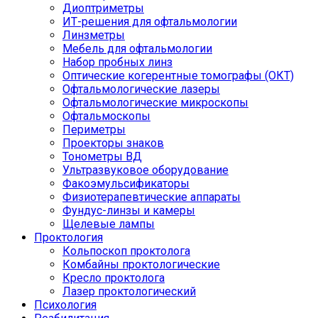
Диоптриметры
ИТ-решения для офтальмологии
Линзметры
Мебель для офтальмологии
Набор пробных линз
Оптические когерентные томографы (ОКТ)
Офтальмологические лазеры
Офтальмологические микроскопы
Офтальмоскопы
Периметры
Проекторы знаков
Тонометры ВД
Ультразвуковое оборудование
Факоэмульсификаторы
Физиотерапевтические аппараты
Фундус-линзы и камеры
Щелевые лампы
Проктология
Кольпоскоп проктолога
Комбайны проктологические
Кресло проктолога
Лазер проктологический
Психология