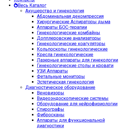
Весь Каталог
Акушерство и гинекология
Абдоминальная декомпрессия
Хирургические Аспираторы дыма
Аппараты БОС-терапии
Гинекологические комбайны
Допплеровские анализаторы
Гинекологические коагуляторы
Кольпоскопы гинекологические
Кресла гинекологические
Лазерные аппараты для гинекологии
Гинекологические столы и кровати
УЗИ Аппараты
Фетальные мониторы
Эстетическая гинекология
Диагностическое оборудование
Веновизоры
Видеоэндоскопические системы
Оборудование для нейрофизиологии
Спирографы
Фибросканы
Аппараты для функциональной
диагностики