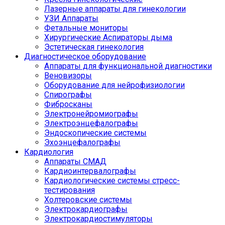
Лазерные аппараты для гинекологии
УЗИ Аппараты
Фетальные мониторы
Хирургические Аспираторы дыма
Эстетическая гинекология
Диагностическое оборудование
Аппараты для функциональной диагностики
Веновизоры
Оборудование для нейрофизиологии
Спирографы
Фибросканы
Электронейромиографы
Электроэнцефалографы
Эндоскопические системы
Эхоэнцефалографы
Кардиология
Аппараты СМАД
Кардиоинтервалографы
Кардиологические системы стресс-
тестирования
Холтеровские системы
Электрокардиографы
Электрокардиостимуляторы