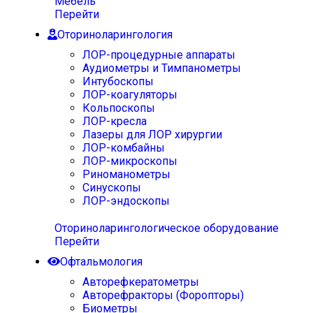
Мебель
Перейти
Оториноларингология
ЛОР-процедурные аппараты
Аудиометры и Тимпанометры
Интубоскопы
ЛОР-коагуляторы
Кольпоскопы
ЛОР-кресла
Лазеры для ЛОР хирургии
ЛОР-комбайны
ЛОР-микроскопы
Риноманометры
Синускопы
ЛОР-эндоскопы
Оториноларингологическое оборудование
Перейти
Офтальмология
Авторефкератометры
Авторефракторы (Форопторы)
Биометры