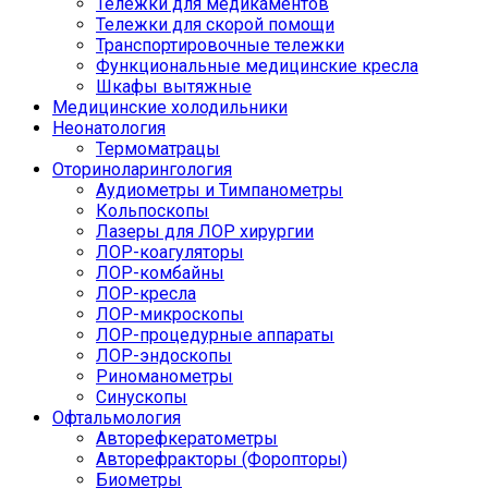
Тележки для медикаментов
Тележки для скорой помощи
Транспортировочные тележки
Функциональные медицинские кресла
Шкафы вытяжные
Медицинские холодильники
Неонатология
Термоматрацы
Оториноларингология
Аудиометры и Тимпанометры
Кольпоскопы
Лазеры для ЛОР хирургии
ЛОР-коагуляторы
ЛОР-комбайны
ЛОР-кресла
ЛОР-микроскопы
ЛОР-процедурные аппараты
ЛОР-эндоскопы
Риноманометры
Синускопы
Офтальмология
Авторефкератометры
Авторефракторы (Форопторы)
Биометры