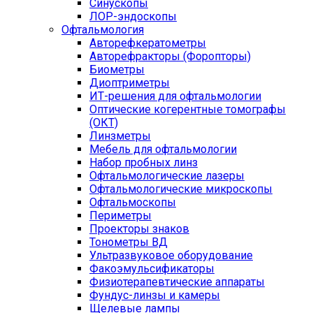
Синускопы
ЛОР-эндоскопы
Офтальмология
Авторефкератометры
Авторефракторы (Форопторы)
Биометры
Диоптриметры
ИТ-решения для офтальмологии
Оптические когерентные томографы
(ОКТ)
Линзметры
Мебель для офтальмологии
Набор пробных линз
Офтальмологические лазеры
Офтальмологические микроскопы
Офтальмоскопы
Периметры
Проекторы знаков
Тонометры ВД
Ультразвуковое оборудование
Факоэмульсификаторы
Физиотерапевтические аппараты
Фундус-линзы и камеры
Щелевые лампы