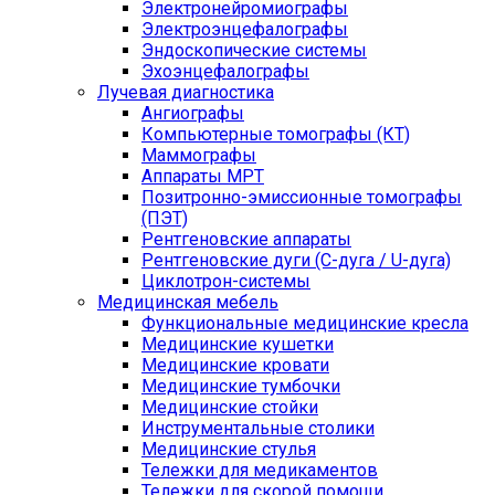
Электронейромиографы
Электроэнцефалографы
Эндоскопические системы
Эхоэнцефалографы
Лучевая диагностика
Ангиографы
Компьютерные томографы (КТ)
Маммографы
Аппараты МРТ
Позитронно-эмиссионные томографы
(ПЭТ)
Рентгеновские аппараты
Рентгеновские дуги (С-дуга / U-дуга)
Циклотрон-системы
Медицинская мебель
Функциональные медицинские кресла
Медицинские кушетки
Медицинские кровати
Медицинские тумбочки
Медицинские стойки
Инструментальные столики
Медицинские стулья
Тележки для медикаментов
Тележки для скорой помощи