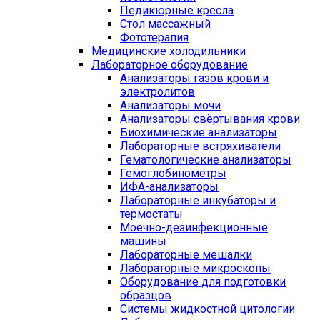
Педикюрные кресла
Стол массажный
Фототерапия
Медицинские холодильники
Лабораторное оборудование
Анализаторы газов крови и
электролитов
Анализаторы мочи
Анализаторы свёртывания крови
Биохимические анализаторы
Лабораторные встряхиватели
Гематологические анализаторы
Гемоглобинометры
ИФА-анализаторы
Лабораторные инкубаторы и
термостаты
Моечно-дезинфекционные
машины
Лабораторные мешалки
Лабораторные микроскопы
Оборудование для подготовки
образцов
Системы жидкостной цитологии