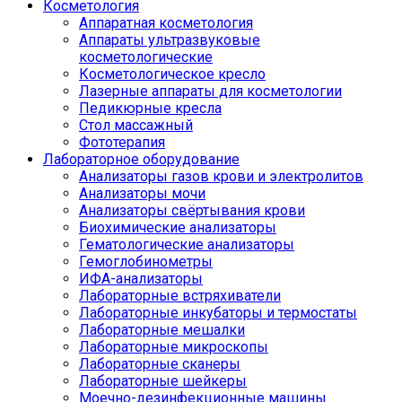
Косметология
Аппаратная косметология
Аппараты ультразвуковые
косметологические
Косметологическое кресло
Лазерные аппараты для косметологии
Педикюрные кресла
Стол массажный
Фототерапия
Лабораторное оборудование
Анализаторы газов крови и электролитов
Анализаторы мочи
Анализаторы свёртывания крови
Биохимические анализаторы
Гематологические анализаторы
Гемоглобинометры
ИФА-анализаторы
Лабораторные встряхиватели
Лабораторные инкубаторы и термостаты
Лабораторные мешалки
Лабораторные микроскопы
Лабораторные сканеры
Лабораторные шейкеры
Моечно-дезинфекционные машины