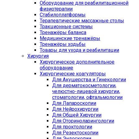
Оборудование для реабилитационной
физиотерапии
Стабилоплатформы
Терапевтические массажные столы
Тракционные системы
Тренажёры баланса
Медицинские тренажёры
Тренажёры ходьбы
Товары для ухода и реабилитации
Хирургия
Хирургическое дополнительное
оборудование
Хирургические коагуляторы
Для Акушерства и Гинекологии
Для дерматокосметологии,
челюстно-лицевой хирургии,
стоматологии, офтальмологии
Для Лапароскопии
Для Нейрохирургии
Для Общей Хирургии
Для Оториноларингологии
Для проктологии
Для Резектоскопии
Для Эндоскопии