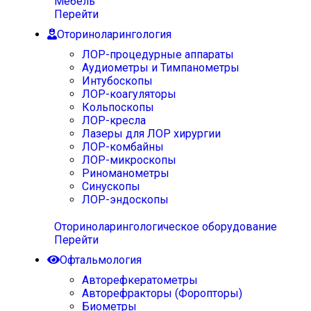
Мебель
Перейти
Оториноларингология
ЛОР-процедурные аппараты
Аудиометры и Тимпанометры
Интубоскопы
ЛОР-коагуляторы
Кольпоскопы
ЛОР-кресла
Лазеры для ЛОР хирургии
ЛОР-комбайны
ЛОР-микроскопы
Риноманометры
Синускопы
ЛОР-эндоскопы
Оториноларингологическое оборудование
Перейти
Офтальмология
Авторефкератометры
Авторефракторы (Форопторы)
Биометры