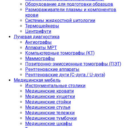
Оборудование для подготовки образцов
Размораживатели плазмы и компонентов
крови
Системы жидкостной цитологии
Термошейкеры
Центрифуги
Лучевая диагностика
Ангиографы
Аппараты МРТ
Компьютерные томографы (КТ)
Маммографы
Позитронно-эмиссионные томографы (ПЭТ)
Рентгеновские аппараты
Рентгеновские дуги (С-дуга / U-дуга)
Медицинская мебель
Инструментальные столики
Медицинские кровати
Медицинские кушетки
Медицинские стойки
Медицинские стулья
Медицинские тележки
Медицинские тумбочки
Медицинские шкафы