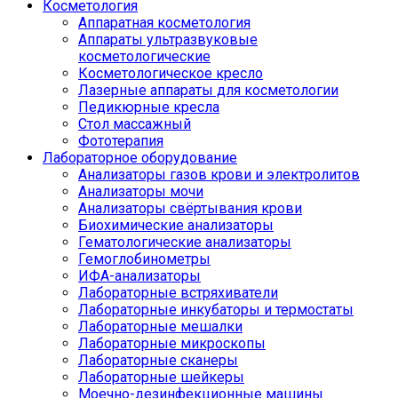
Косметология
Аппаратная косметология
Аппараты ультразвуковые
косметологические
Косметологическое кресло
Лазерные аппараты для косметологии
Педикюрные кресла
Стол массажный
Фототерапия
Лабораторное оборудование
Анализаторы газов крови и электролитов
Анализаторы мочи
Анализаторы свёртывания крови
Биохимические анализаторы
Гематологические анализаторы
Гемоглобинометры
ИФА-анализаторы
Лабораторные встряхиватели
Лабораторные инкубаторы и термостаты
Лабораторные мешалки
Лабораторные микроскопы
Лабораторные сканеры
Лабораторные шейкеры
Моечно-дезинфекционные машины