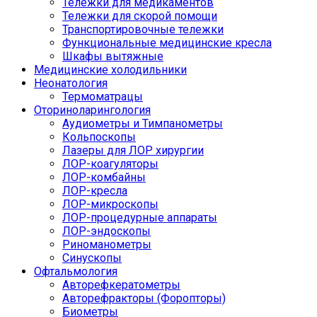
Тележки для медикаментов
Тележки для скорой помощи
Транспортировочные тележки
Функциональные медицинские кресла
Шкафы вытяжные
Медицинские холодильники
Неонатология
Термоматрацы
Оториноларингология
Аудиометры и Тимпанометры
Кольпоскопы
Лазеры для ЛОР хирургии
ЛОР-коагуляторы
ЛОР-комбайны
ЛОР-кресла
ЛОР-микроскопы
ЛОР-процедурные аппараты
ЛОР-эндоскопы
Риноманометры
Синускопы
Офтальмология
Авторефкератометры
Авторефракторы (Форопторы)
Биометры