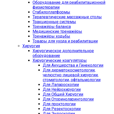
Оборудование для реабилитационной
физиотерапии
Стабилоплатформы
Терапевтические массажные столы
Тракционные системы
Тренажёры баланса
Медицинские тренажёры
Тренажёры ходьбы
Товары для ухода и реабилитации
Хирургия
Хирургическое дополнительное
оборудование
Хирургические коагуляторы
Для Акушерства и Гинекологии
Для дерматокосметологии,
челюстно-лицевой хирургии,
стоматологии, офтальмологии
Для Лапароскопии
Для Нейрохирургии
Для Общей Хирургии
Для Оториноларингологии
Для проктологии
Для Резектоскопии
Для Эндоскопии