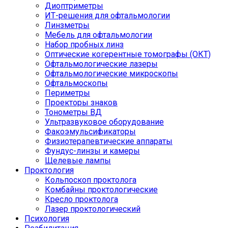
Диоптриметры
ИТ-решения для офтальмологии
Линзметры
Мебель для офтальмологии
Набор пробных линз
Оптические когерентные томографы (ОКТ)
Офтальмологические лазеры
Офтальмологические микроскопы
Офтальмоскопы
Периметры
Проекторы знаков
Тонометры ВД
Ультразвуковое оборудование
Факоэмульсификаторы
Физиотерапевтические аппараты
Фундус-линзы и камеры
Щелевые лампы
Проктология
Кольпоскоп проктолога
Комбайны проктологические
Кресло проктолога
Лазер проктологический
Психология