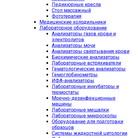
Педикюрные кресла
Стол массажный
Фототерапия
Медицинские холодильники
Лабораторное оборудование
Анализаторы газов крови и
электролитов
Анализаторы мочи
Анализаторы свёртывания крови
Биохимические анализаторы
Лабораторные встряхиватели
Гематологические анализаторы
Гемоглобинометры
ИФА-анализаторы
Лабораторные инкубаторы и
термостаты
Моечно-дезинфекционные
машины
Лабораторные мешалки
Лабораторные микроскопы
Оборудование для подготовки
образцов
Системы жидкостной цитологии