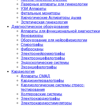
Лазерные аппараты для гинекологии
УЗИ Аппараты
Фетальные мониторы
Хирургические Аспираторы дыма
Эстетическая гинекология
Диагностическое оборудование
Аппараты для функциональной диагностики
Веновизоры
Оборудование для нейрофизиологии
Спирографы
Фибросканы
Электронейромиографы
Электроэнцефалографы
Эндоскопические системы
Эхоэнцефалографы
Кардиология
Аппараты СМАД
Кардиоинтервалографы
Кардиологические системы стресс-
тестирования
Холтеровские системы
Электрокардиографы
Электрокардиостимуляторы