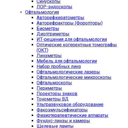
Синускопы
ЛОР-эндоскопы
Офтальмология
Авторефкератометры
Авторефракторы (Форопторы)
Биометры
Диоптриметры
ИТ-решения для офтальмологии
Оптические когерентные томографы
(ОКТ)
Линзметры
Мебель для офтальмологии
Набор пробных линз
Офтальмологические лазеры
Офтальмологические микроскопы
Офтальмоскопы
Периметры
Проекторы знаков
Тонометры ВД
Ультразвуковое оборудование
Факоэмульсификаторы
Физиотерапевтические аппараты
Фундус-линзы и камеры
Щелевые лампы