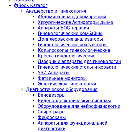
Весь Каталог
Акушерство и гинекология
Абдоминальная декомпрессия
Хирургические Аспираторы дыма
Аппараты БОС-терапии
Гинекологические комбайны
Допплеровские анализаторы
Гинекологические коагуляторы
Кольпоскопы гинекологические
Кресла гинекологические
Лазерные аппараты для гинекологии
Гинекологические столы и кровати
УЗИ Аппараты
Фетальные мониторы
Эстетическая гинекология
Диагностическое оборудование
Веновизоры
Видеоэндоскопические системы
Оборудование для нейрофизиологии
Спирографы
Фибросканы
Аппараты для функциональной
диагностики