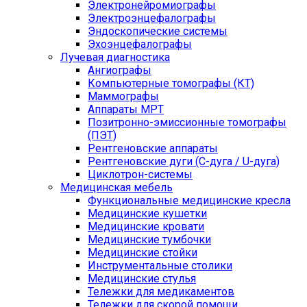
Электронейромиографы
Электроэнцефалографы
Эндоскопические системы
Эхоэнцефалографы
Лучевая диагностика
Ангиографы
Компьютерные томографы (КТ)
Маммографы
Аппараты МРТ
Позитронно-эмиссионные томографы
(ПЭТ)
Рентгеновские аппараты
Рентгеновские дуги (С-дуга / U-дуга)
Циклотрон-системы
Медицинская мебель
Функциональные медицинские кресла
Медицинские кушетки
Медицинские кровати
Медицинские тумбочки
Медицинские стойки
Инструментальные столики
Медицинские стулья
Тележки для медикаментов
Тележки для скорой помощи