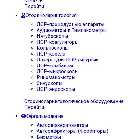
Мебель
Перейти
Оториноларингология
ЛОР-процедурные аппараты
Аудиометры и Тимпанометры
Интубоскопы
ЛОР-коагуляторы
Кольпоскопы
ЛОР-кресла
Лазеры для ЛОР хирургии
ЛОР-комбайны
ЛОР-микроскопы
Риноманометры
Синускопы
ЛОР-эндоскопы
Оториноларингологическое оборудование
Перейти
Офтальмология
Авторефкератометры
Авторефракторы (Форопторы)
Биометры