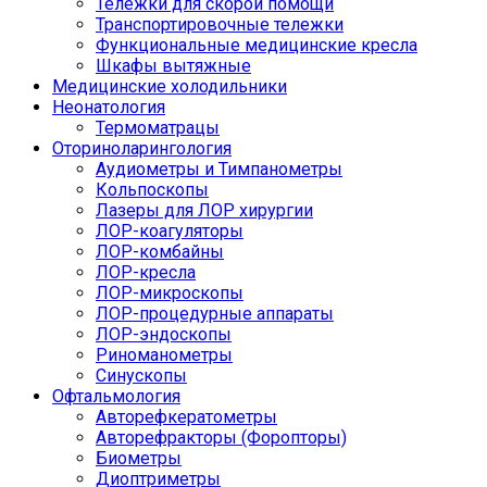
Тележки для скорой помощи
Транспортировочные тележки
Функциональные медицинские кресла
Шкафы вытяжные
Медицинские холодильники
Неонатология
Термоматрацы
Оториноларингология
Аудиометры и Тимпанометры
Кольпоскопы
Лазеры для ЛОР хирургии
ЛОР-коагуляторы
ЛОР-комбайны
ЛОР-кресла
ЛОР-микроскопы
ЛОР-процедурные аппараты
ЛОР-эндоскопы
Риноманометры
Синускопы
Офтальмология
Авторефкератометры
Авторефракторы (Форопторы)
Биометры
Диоптриметры