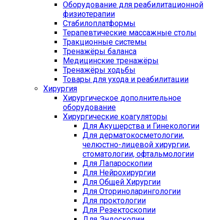
Оборудование для реабилитационной
физиотерапии
Стабилоплатформы
Терапевтические массажные столы
Тракционные системы
Тренажёры баланса
Медицинские тренажёры
Тренажёры ходьбы
Товары для ухода и реабилитации
Хирургия
Хирургическое дополнительное
оборудование
Хирургические коагуляторы
Для Акушерства и Гинекологии
Для дерматокосметологии,
челюстно-лицевой хирургии,
стоматологии, офтальмологии
Для Лапароскопии
Для Нейрохирургии
Для Общей Хирургии
Для Оториноларингологии
Для проктологии
Для Резектоскопии
Для Эндоскопии