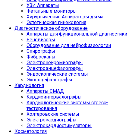
УЗИ Аппараты
Фетальные мониторы
Хирургические Аспираторы дыма
Эстетическая гинекология
Диагностическое оборудование
Аппараты для функциональной диагностики
Веновизоры
Оборудование для нейрофизиологии
Спирографы
Фибросканы
Электронейромиографы
Электроэнцефалографы
Эндоскопические системы
Эхоэнцефалографы
Кардиология
Аппараты СМАД
Кардиоинтервалографы
Кардиологические системы стресс-
тестирования
Холтеровские системы
Электрокардиографы
Электрокардиостимуляторы
Косметология