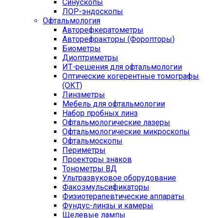
Синускопы
ЛОР-эндоскопы
Офтальмология
Авторефкератометры
Авторефракторы (Форопторы)
Биометры
Диоптриметры
ИТ-решения для офтальмологии
Оптические когерентные томографы
(ОКТ)
Линзметры
Мебель для офтальмологии
Набор пробных линз
Офтальмологические лазеры
Офтальмологические микроскопы
Офтальмоскопы
Периметры
Проекторы знаков
Тонометры ВД
Ультразвуковое оборудование
Факоэмульсификаторы
Физиотерапевтические аппараты
Фундус-линзы и камеры
Щелевые лампы