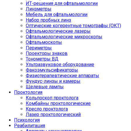
ИТ-решения для офтальмологии
Линзметры
Мебель для офтальмологии
Набор пробных линз
Оптические когерентные томографы (ОКТ)
Офтальмологические лазеры
Офтальмологические микроскопы
Офтальмоскопы
Периметры
Проекторы знаков
Тонометры ВД
Ультразвуковое оборудование
Факоэмульсификаторы
Физиотерапевтические аппараты
Фундус-линзы и камеры
Щелевые лампы
Проктология
Кольпоскоп проктолога
Комбайны проктологические
Кресло проктолога
Лазер проктологический
Психология
Реабилитация