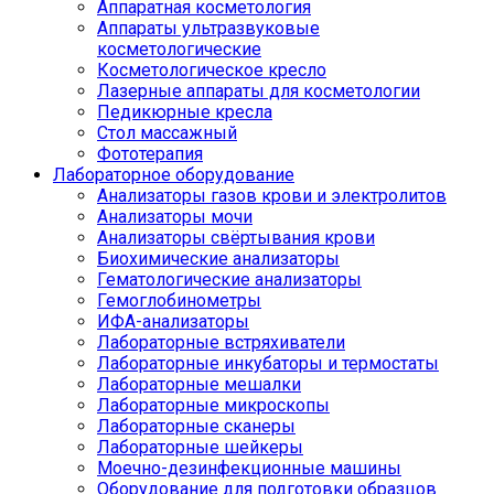
Аппаратная косметология
Аппараты ультразвуковые
косметологические
Косметологическое кресло
Лазерные аппараты для косметологии
Педикюрные кресла
Стол массажный
Фототерапия
Лабораторное оборудование
Анализаторы газов крови и электролитов
Анализаторы мочи
Анализаторы свёртывания крови
Биохимические анализаторы
Гематологические анализаторы
Гемоглобинометры
ИФА-анализаторы
Лабораторные встряхиватели
Лабораторные инкубаторы и термостаты
Лабораторные мешалки
Лабораторные микроскопы
Лабораторные сканеры
Лабораторные шейкеры
Моечно-дезинфекционные машины
Оборудование для подготовки образцов