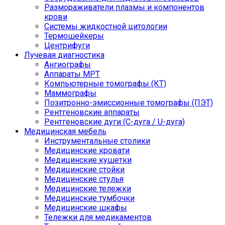
Размораживатели плазмы и компонентов
крови
Системы жидкостной цитологии
Термошейкеры
Центрифуги
Лучевая диагностика
Ангиографы
Аппараты МРТ
Компьютерные томографы (КТ)
Маммографы
Позитронно-эмиссионные томографы (ПЭТ)
Рентгеновские аппараты
Рентгеновские дуги (С-дуга / U-дуга)
Медицинская мебель
Инструментальные столики
Медицинские кровати
Медицинские кушетки
Медицинские стойки
Медицинские стулья
Медицинские тележки
Медицинские тумбочки
Медицинские шкафы
Тележки для медикаментов