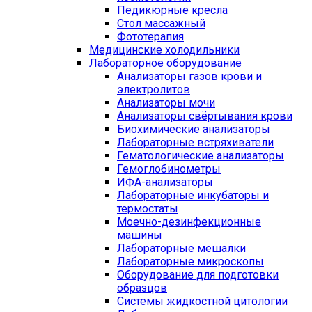
Педикюрные кресла
Стол массажный
Фототерапия
Медицинские холодильники
Лабораторное оборудование
Анализаторы газов крови и
электролитов
Анализаторы мочи
Анализаторы свёртывания крови
Биохимические анализаторы
Лабораторные встряхиватели
Гематологические анализаторы
Гемоглобинометры
ИФА-анализаторы
Лабораторные инкубаторы и
термостаты
Моечно-дезинфекционные
машины
Лабораторные мешалки
Лабораторные микроскопы
Оборудование для подготовки
образцов
Системы жидкостной цитологии