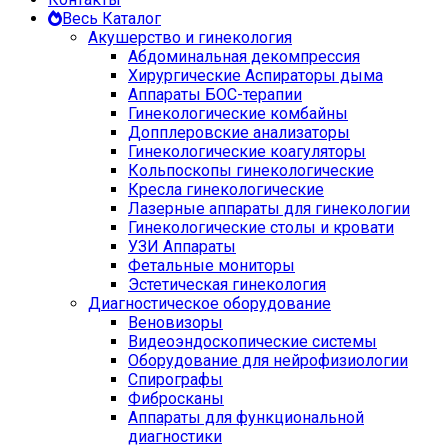
Весь Каталог
Акушерство и гинекология
Абдоминальная декомпрессия
Хирургические Аспираторы дыма
Аппараты БОС-терапии
Гинекологические комбайны
Допплеровские анализаторы
Гинекологические коагуляторы
Кольпоскопы гинекологические
Кресла гинекологические
Лазерные аппараты для гинекологии
Гинекологические столы и кровати
УЗИ Аппараты
Фетальные мониторы
Эстетическая гинекология
Диагностическое оборудование
Веновизоры
Видеоэндоскопические системы
Оборудование для нейрофизиологии
Спирографы
Фибросканы
Аппараты для функциональной
диагностики