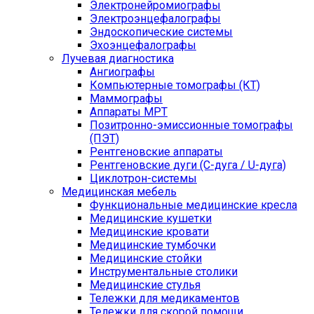
Электронейромиографы
Электроэнцефалографы
Эндоскопические системы
Эхоэнцефалографы
Лучевая диагностика
Ангиографы
Компьютерные томографы (КТ)
Маммографы
Аппараты МРТ
Позитронно-эмиссионные томографы
(ПЭТ)
Рентгеновские аппараты
Рентгеновские дуги (С-дуга / U-дуга)
Циклотрон-системы
Медицинская мебель
Функциональные медицинские кресла
Медицинские кушетки
Медицинские кровати
Медицинские тумбочки
Медицинские стойки
Инструментальные столики
Медицинские стулья
Тележки для медикаментов
Тележки для скорой помощи