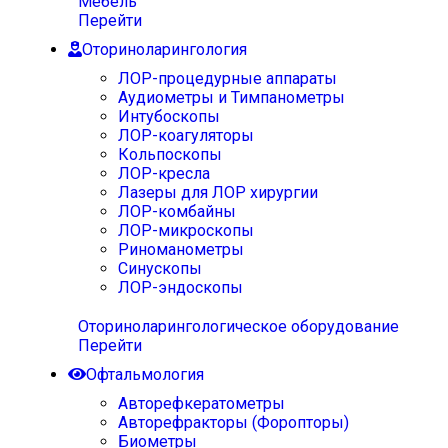
Мебель
Перейти
Оториноларингология
ЛОР-процедурные аппараты
Аудиометры и Тимпанометры
Интубоскопы
ЛОР-коагуляторы
Кольпоскопы
ЛОР-кресла
Лазеры для ЛОР хирургии
ЛОР-комбайны
ЛОР-микроскопы
Риноманометры
Синускопы
ЛОР-эндоскопы
Оториноларингологическое оборудование
Перейти
Офтальмология
Авторефкератометры
Авторефракторы (Форопторы)
Биометры