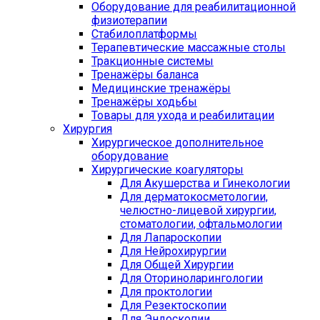
Оборудование для реабилитационной
физиотерапии
Стабилоплатформы
Терапевтические массажные столы
Тракционные системы
Тренажёры баланса
Медицинские тренажёры
Тренажёры ходьбы
Товары для ухода и реабилитации
Хирургия
Хирургическое дополнительное
оборудование
Хирургические коагуляторы
Для Акушерства и Гинекологии
Для дерматокосметологии,
челюстно-лицевой хирургии,
стоматологии, офтальмологии
Для Лапароскопии
Для Нейрохирургии
Для Общей Хирургии
Для Оториноларингологии
Для проктологии
Для Резектоскопии
Для Эндоскопии