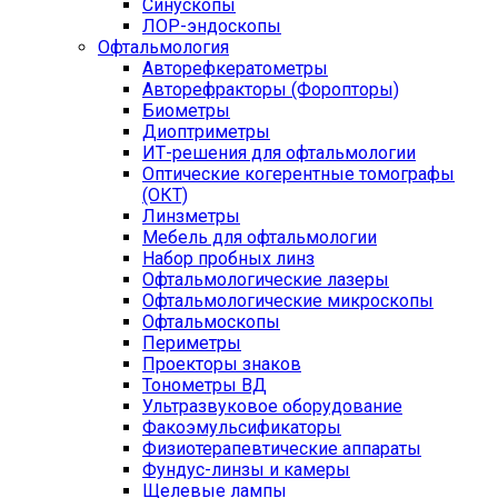
Синускопы
ЛОР-эндоскопы
Офтальмология
Авторефкератометры
Авторефракторы (Форопторы)
Биометры
Диоптриметры
ИТ-решения для офтальмологии
Оптические когерентные томографы
(ОКТ)
Линзметры
Мебель для офтальмологии
Набор пробных линз
Офтальмологические лазеры
Офтальмологические микроскопы
Офтальмоскопы
Периметры
Проекторы знаков
Тонометры ВД
Ультразвуковое оборудование
Факоэмульсификаторы
Физиотерапевтические аппараты
Фундус-линзы и камеры
Щелевые лампы