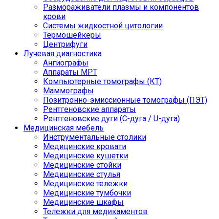
Размораживатели плазмы и компонентов
крови
Системы жидкостной цитологии
Термошейкеры
Центрифуги
Лучевая диагностика
Ангиографы
Аппараты МРТ
Компьютерные томографы (КТ)
Маммографы
Позитронно-эмиссионные томографы (ПЭТ)
Рентгеновские аппараты
Рентгеновские дуги (С-дуга / U-дуга)
Медицинская мебель
Инструментальные столики
Медицинские кровати
Медицинские кушетки
Медицинские стойки
Медицинские стулья
Медицинские тележки
Медицинские тумбочки
Медицинские шкафы
Тележки для медикаментов