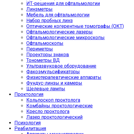
ИТ-решения для офтальмологии
Линзметры
Мебель для офтальмологии
Набор пробных линз
Оптические когерентные томографы (ОКТ)
Офтальмологические лазеры
Офтальмологические микроскопы
Офтальмоскопы
Периметры
Проекторы знаков
Тонометры ВД
Ультразвуковое оборудование
Факоэмульсификаторы
Физиотерапевтические аппараты
Фундус-линзы и камеры
Щелевые лампы
Проктология
Кольпоскоп проктолога
Комбайны проктологические
Кресло проктолога
Лазер проктологический
Психология
Реабилитация