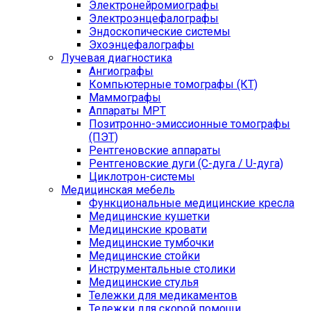
Электронейромиографы
Электроэнцефалографы
Эндоскопические системы
Эхоэнцефалографы
Лучевая диагностика
Ангиографы
Компьютерные томографы (КТ)
Маммографы
Аппараты МРТ
Позитронно-эмиссионные томографы
(ПЭТ)
Рентгеновские аппараты
Рентгеновские дуги (С-дуга / U-дуга)
Циклотрон-системы
Медицинская мебель
Функциональные медицинские кресла
Медицинские кушетки
Медицинские кровати
Медицинские тумбочки
Медицинские стойки
Инструментальные столики
Медицинские стулья
Тележки для медикаментов
Тележки для скорой помощи