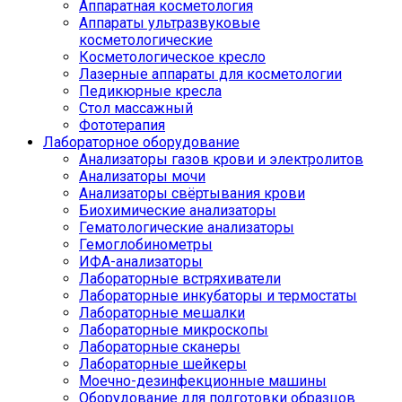
Аппаратная косметология
Аппараты ультразвуковые
косметологические
Косметологическое кресло
Лазерные аппараты для косметологии
Педикюрные кресла
Стол массажный
Фототерапия
Лабораторное оборудование
Анализаторы газов крови и электролитов
Анализаторы мочи
Анализаторы свёртывания крови
Биохимические анализаторы
Гематологические анализаторы
Гемоглобинометры
ИФА-анализаторы
Лабораторные встряхиватели
Лабораторные инкубаторы и термостаты
Лабораторные мешалки
Лабораторные микроскопы
Лабораторные сканеры
Лабораторные шейкеры
Моечно-дезинфекционные машины
Оборудование для подготовки образцов