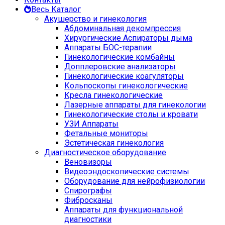
Весь Каталог
Акушерство и гинекология
Абдоминальная декомпрессия
Хирургические Аспираторы дыма
Аппараты БОС-терапии
Гинекологические комбайны
Допплеровские анализаторы
Гинекологические коагуляторы
Кольпоскопы гинекологические
Кресла гинекологические
Лазерные аппараты для гинекологии
Гинекологические столы и кровати
УЗИ Аппараты
Фетальные мониторы
Эстетическая гинекология
Диагностическое оборудование
Веновизоры
Видеоэндоскопические системы
Оборудование для нейрофизиологии
Спирографы
Фибросканы
Аппараты для функциональной
диагностики