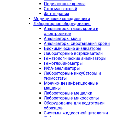
Педикюрные кресла
Стол массажный
Фототерапия
Медицинские холодильники
Лабораторное оборудование
Анализаторы газов крови и
электролитов
Анализаторы мочи
Анализаторы свёртывания крови
Биохимические анализаторы
Лабораторные встряхиватели
Гематологические анализаторы
Гемоглобинометры
ИФА-анализаторы
Лабораторные инкубаторы и
термостаты
Моечно-дезинфекционные
машины
Лабораторные мешалки
Лабораторные микроскопы
Оборудование для подготовки
образцов
Системы жидкостной цитологии