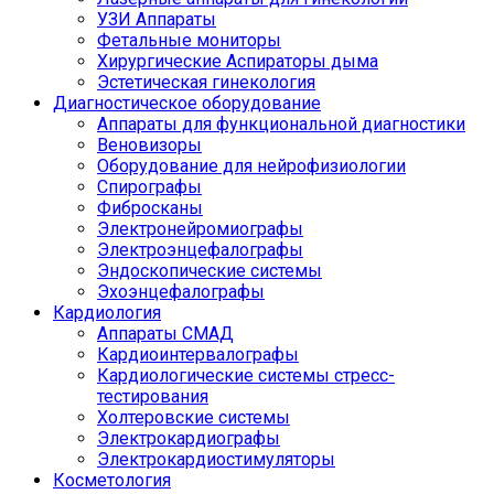
УЗИ Аппараты
Фетальные мониторы
Хирургические Аспираторы дыма
Эстетическая гинекология
Диагностическое оборудование
Аппараты для функциональной диагностики
Веновизоры
Оборудование для нейрофизиологии
Спирографы
Фибросканы
Электронейромиографы
Электроэнцефалографы
Эндоскопические системы
Эхоэнцефалографы
Кардиология
Аппараты СМАД
Кардиоинтервалографы
Кардиологические системы стресс-
тестирования
Холтеровские системы
Электрокардиографы
Электрокардиостимуляторы
Косметология