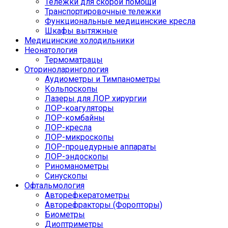
Тележки для скорой помощи
Транспортировочные тележки
Функциональные медицинские кресла
Шкафы вытяжные
Медицинские холодильники
Неонатология
Термоматрацы
Оториноларингология
Аудиометры и Тимпанометры
Кольпоскопы
Лазеры для ЛОР хирургии
ЛОР-коагуляторы
ЛОР-комбайны
ЛОР-кресла
ЛОР-микроскопы
ЛОР-процедурные аппараты
ЛОР-эндоскопы
Риноманометры
Синускопы
Офтальмология
Авторефкератометры
Авторефракторы (Форопторы)
Биометры
Диоптриметры