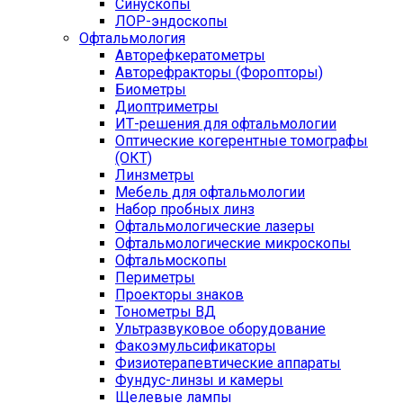
Синускопы
ЛОР-эндоскопы
Офтальмология
Авторефкератометры
Авторефракторы (Форопторы)
Биометры
Диоптриметры
ИТ-решения для офтальмологии
Оптические когерентные томографы
(ОКТ)
Линзметры
Мебель для офтальмологии
Набор пробных линз
Офтальмологические лазеры
Офтальмологические микроскопы
Офтальмоскопы
Периметры
Проекторы знаков
Тонометры ВД
Ультразвуковое оборудование
Факоэмульсификаторы
Физиотерапевтические аппараты
Фундус-линзы и камеры
Щелевые лампы