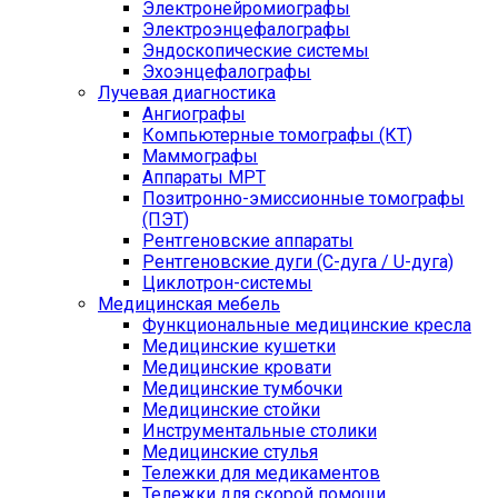
Электронейромиографы
Электроэнцефалографы
Эндоскопические системы
Эхоэнцефалографы
Лучевая диагностика
Ангиографы
Компьютерные томографы (КТ)
Маммографы
Аппараты МРТ
Позитронно-эмиссионные томографы
(ПЭТ)
Рентгеновские аппараты
Рентгеновские дуги (С-дуга / U-дуга)
Циклотрон-системы
Медицинская мебель
Функциональные медицинские кресла
Медицинские кушетки
Медицинские кровати
Медицинские тумбочки
Медицинские стойки
Инструментальные столики
Медицинские стулья
Тележки для медикаментов
Тележки для скорой помощи