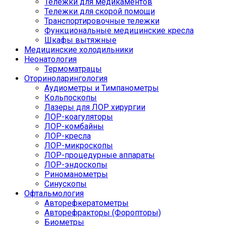
Тележки для медикаментов
Тележки для скорой помощи
Транспортировочные тележки
Функциональные медицинские кресла
Шкафы вытяжные
Медицинские холодильники
Неонатология
Термоматрацы
Оториноларингология
Аудиометры и Тимпанометры
Кольпоскопы
Лазеры для ЛОР хирургии
ЛОР-коагуляторы
ЛОР-комбайны
ЛОР-кресла
ЛОР-микроскопы
ЛОР-процедурные аппараты
ЛОР-эндоскопы
Риноманометры
Синускопы
Офтальмология
Авторефкератометры
Авторефракторы (Форопторы)
Биометры