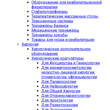
Оборудование для реабилитационной
физиотерапии
Стабилоплатформы
Терапевтические массажные столы
Тракционные системы
Тренажёры баланса
Медицинские тренажёры
Тренажёры ходьбы
Товары для ухода и реабилитации
Хирургия
Хирургическое дополнительное
оборудование
Хирургические коагуляторы
Для Акушерства и Гинекологии
Для дерматокосметологии,
челюстно-лицевой хирургии,
стоматологии, офтальмологии
Для Лапароскопии
Для Нейрохирургии
Для Общей Хирургии
Для Оториноларингологии
Для проктологии
Для Резектоскопии
Для Эндоскопии