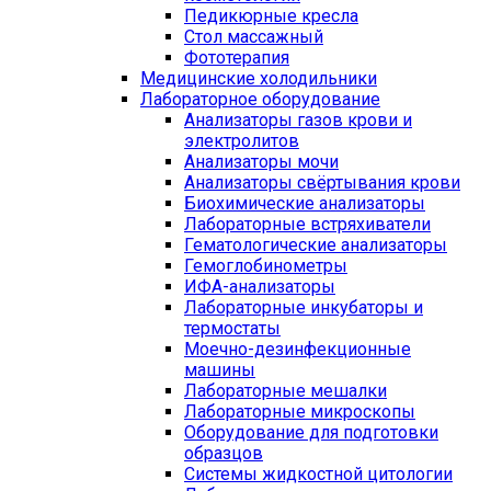
Педикюрные кресла
Стол массажный
Фототерапия
Медицинские холодильники
Лабораторное оборудование
Анализаторы газов крови и
электролитов
Анализаторы мочи
Анализаторы свёртывания крови
Биохимические анализаторы
Лабораторные встряхиватели
Гематологические анализаторы
Гемоглобинометры
ИФА-анализаторы
Лабораторные инкубаторы и
термостаты
Моечно-дезинфекционные
машины
Лабораторные мешалки
Лабораторные микроскопы
Оборудование для подготовки
образцов
Системы жидкостной цитологии