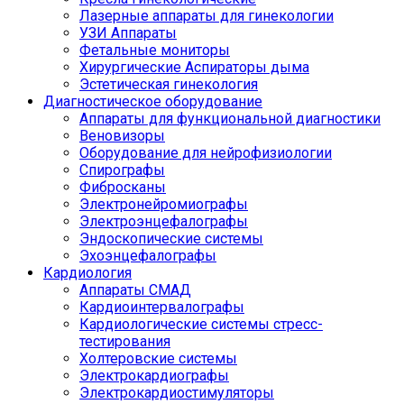
Лазерные аппараты для гинекологии
УЗИ Аппараты
Фетальные мониторы
Хирургические Аспираторы дыма
Эстетическая гинекология
Диагностическое оборудование
Аппараты для функциональной диагностики
Веновизоры
Оборудование для нейрофизиологии
Спирографы
Фибросканы
Электронейромиографы
Электроэнцефалографы
Эндоскопические системы
Эхоэнцефалографы
Кардиология
Аппараты СМАД
Кардиоинтервалографы
Кардиологические системы стресс-
тестирования
Холтеровские системы
Электрокардиографы
Электрокардиостимуляторы