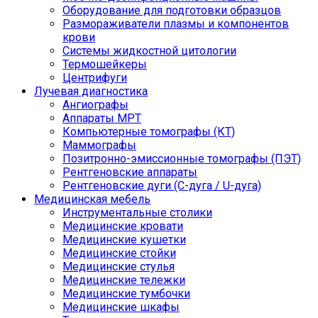
Оборудование для подготовки образцов
Размораживатели плазмы и компонентов
крови
Системы жидкостной цитологии
Термошейкеры
Центрифуги
Лучевая диагностика
Ангиографы
Аппараты МРТ
Компьютерные томографы (КТ)
Маммографы
Позитронно-эмиссионные томографы (ПЭТ)
Рентгеновские аппараты
Рентгеновские дуги (С-дуга / U-дуга)
Медицинская мебель
Инструментальные столики
Медицинские кровати
Медицинские кушетки
Медицинские стойки
Медицинские стулья
Медицинские тележки
Медицинские тумбочки
Медицинские шкафы