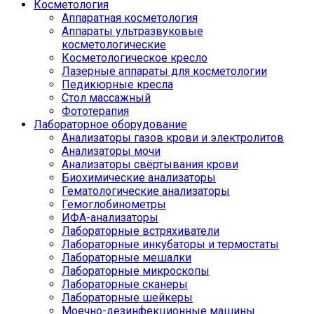
Косметология
Аппаратная косметология
Аппараты ультразвуковые
косметологические
Косметологическое кресло
Лазерные аппараты для косметологии
Педикюрные кресла
Стол массажный
Фототерапия
Лабораторное оборудование
Анализаторы газов крови и электролитов
Анализаторы мочи
Анализаторы свёртывания крови
Биохимические анализаторы
Гематологические анализаторы
Гемоглобинометры
ИФА-анализаторы
Лабораторные встряхиватели
Лабораторные инкубаторы и термостаты
Лабораторные мешалки
Лабораторные микроскопы
Лабораторные сканеры
Лабораторные шейкеры
Моечно-дезинфекционные машины