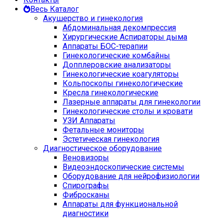
Весь Каталог
Акушерство и гинекология
Абдоминальная декомпрессия
Хирургические Аспираторы дыма
Аппараты БОС-терапии
Гинекологические комбайны
Допплеровские анализаторы
Гинекологические коагуляторы
Кольпоскопы гинекологические
Кресла гинекологические
Лазерные аппараты для гинекологии
Гинекологические столы и кровати
УЗИ Аппараты
Фетальные мониторы
Эстетическая гинекология
Диагностическое оборудование
Веновизоры
Видеоэндоскопические системы
Оборудование для нейрофизиологии
Спирографы
Фибросканы
Аппараты для функциональной
диагностики