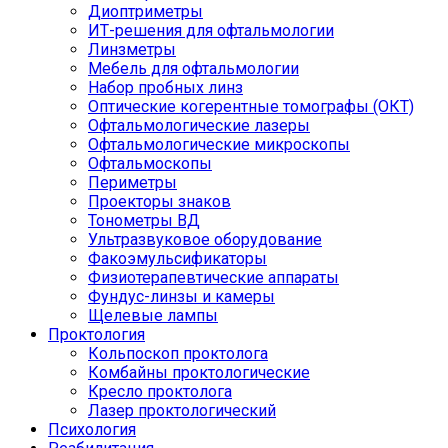
Диоптриметры
ИТ-решения для офтальмологии
Линзметры
Мебель для офтальмологии
Набор пробных линз
Оптические когерентные томографы (ОКТ)
Офтальмологические лазеры
Офтальмологические микроскопы
Офтальмоскопы
Периметры
Проекторы знаков
Тонометры ВД
Ультразвуковое оборудование
Факоэмульсификаторы
Физиотерапевтические аппараты
Фундус-линзы и камеры
Щелевые лампы
Проктология
Кольпоскоп проктолога
Комбайны проктологические
Кресло проктолога
Лазер проктологический
Психология