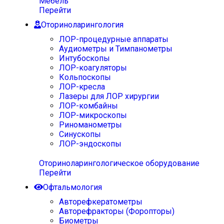
Мебель
Перейти
Оториноларингология
ЛОР-процедурные аппараты
Аудиометры и Тимпанометры
Интубоскопы
ЛОР-коагуляторы
Кольпоскопы
ЛОР-кресла
Лазеры для ЛОР хирургии
ЛОР-комбайны
ЛОР-микроскопы
Риноманометры
Синускопы
ЛОР-эндоскопы
Оториноларингологическое оборудование
Перейти
Офтальмология
Авторефкератометры
Авторефракторы (Форопторы)
Биометры