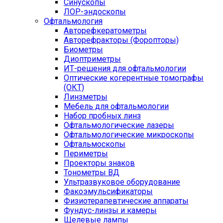
Синускопы
ЛОР-эндоскопы
Офтальмология
Авторефкератометры
Авторефракторы (Форопторы)
Биометры
Диоптриметры
ИТ-решения для офтальмологии
Оптические когерентные томографы
(ОКТ)
Линзметры
Мебель для офтальмологии
Набор пробных линз
Офтальмологические лазеры
Офтальмологические микроскопы
Офтальмоскопы
Периметры
Проекторы знаков
Тонометры ВД
Ультразвуковое оборудование
Факоэмульсификаторы
Физиотерапевтические аппараты
Фундус-линзы и камеры
Щелевые лампы