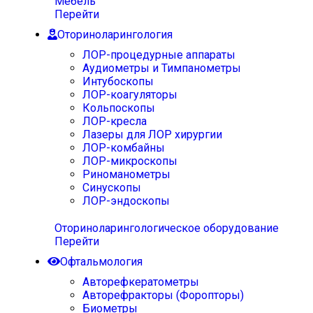
Мебель
Перейти
Оториноларингология
ЛОР-процедурные аппараты
Аудиометры и Тимпанометры
Интубоскопы
ЛОР-коагуляторы
Кольпоскопы
ЛОР-кресла
Лазеры для ЛОР хирургии
ЛОР-комбайны
ЛОР-микроскопы
Риноманометры
Синускопы
ЛОР-эндоскопы
Оториноларингологическое оборудование
Перейти
Офтальмология
Авторефкератометры
Авторефракторы (Форопторы)
Биометры