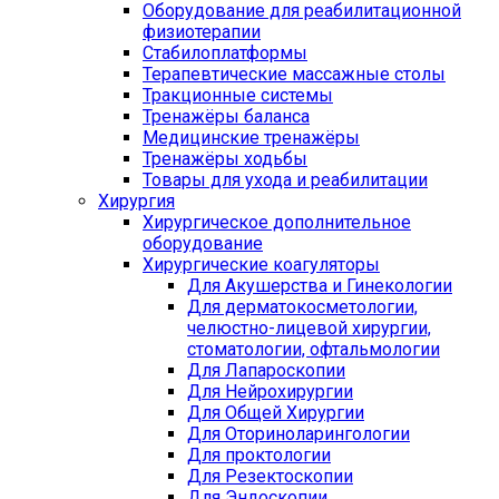
Оборудование для реабилитационной
физиотерапии
Стабилоплатформы
Терапевтические массажные столы
Тракционные системы
Тренажёры баланса
Медицинские тренажёры
Тренажёры ходьбы
Товары для ухода и реабилитации
Хирургия
Хирургическое дополнительное
оборудование
Хирургические коагуляторы
Для Акушерства и Гинекологии
Для дерматокосметологии,
челюстно-лицевой хирургии,
стоматологии, офтальмологии
Для Лапароскопии
Для Нейрохирургии
Для Общей Хирургии
Для Оториноларингологии
Для проктологии
Для Резектоскопии
Для Эндоскопии