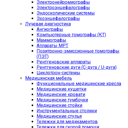
Электронейромиографы
Электроэнцефалографы
Эндоскопические системы
Эхоэнцефалографы
Лучевая диагностика
Ангиографы
Компьютерные томографы (КТ)
Маммографы
Аппараты МРТ
Позитронно-эмиссионные томографы
(ПЭТ)
Рентгеновские аппараты
Рентгеновские дуги (С-дуга / U-дуга)
Циклотрон-системы
Медицинская мебель
Функциональные медицинские кресла
Медицинские кушетки
Медицинские кровати
Медицинские тумбочки
Медицинские стойки
Инструментальные столики
Медицинские стулья
Тележки для медикаментов
Тележки для скорой помощи