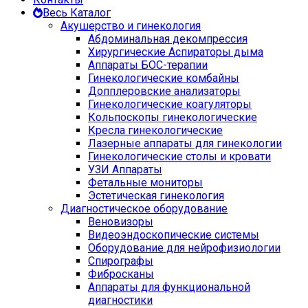
Весь Каталог
Акушерство и гинекология
Абдоминальная декомпрессия
Хирургические Аспираторы дыма
Аппараты БОС-терапии
Гинекологические комбайны
Допплеровские анализаторы
Гинекологические коагуляторы
Кольпоскопы гинекологические
Кресла гинекологические
Лазерные аппараты для гинекологии
Гинекологические столы и кровати
УЗИ Аппараты
Фетальные мониторы
Эстетическая гинекология
Диагностическое оборудование
Веновизоры
Видеоэндоскопические системы
Оборудование для нейрофизиологии
Спирографы
Фибросканы
Аппараты для функциональной
диагностики