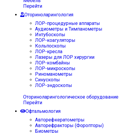
Мебель
Перейти
Оториноларингология
ЛОР-процедурные аппараты
Аудиометры и Тимпанометры
Интубоскопы
ЛОР-коагуляторы
Кольпоскопы
ЛОР-кресла
Лазеры для ЛОР хирургии
ЛОР-комбайны
ЛОР-микроскопы
Риноманометры
Синускопы
ЛОР-эндоскопы
Оториноларингологическое оборудование
Перейти
Офтальмология
Авторефкератометры
Авторефракторы (Форопторы)
Биометры