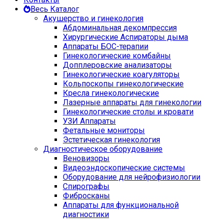
Весь Каталог
Акушерство и гинекология
Абдоминальная декомпрессия
Хирургические Аспираторы дыма
Аппараты БОС-терапии
Гинекологические комбайны
Допплеровские анализаторы
Гинекологические коагуляторы
Кольпоскопы гинекологические
Кресла гинекологические
Лазерные аппараты для гинекологии
Гинекологические столы и кровати
УЗИ Аппараты
Фетальные мониторы
Эстетическая гинекология
Диагностическое оборудование
Веновизоры
Видеоэндоскопические системы
Оборудование для нейрофизиологии
Спирографы
Фибросканы
Аппараты для функциональной
диагностики