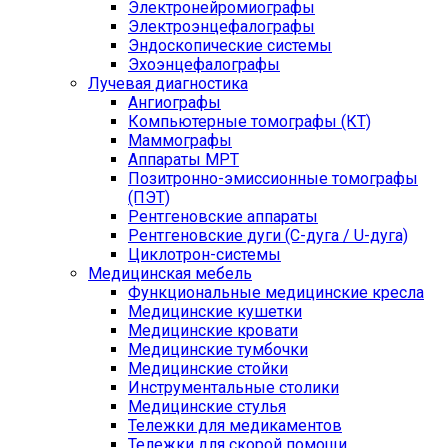
Электронейромиографы
Электроэнцефалографы
Эндоскопические системы
Эхоэнцефалографы
Лучевая диагностика
Ангиографы
Компьютерные томографы (КТ)
Маммографы
Аппараты МРТ
Позитронно-эмиссионные томографы
(ПЭТ)
Рентгеновские аппараты
Рентгеновские дуги (С-дуга / U-дуга)
Циклотрон-системы
Медицинская мебель
Функциональные медицинские кресла
Медицинские кушетки
Медицинские кровати
Медицинские тумбочки
Медицинские стойки
Инструментальные столики
Медицинские стулья
Тележки для медикаментов
Тележки для скорой помощи