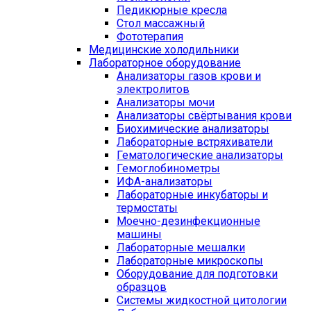
Педикюрные кресла
Стол массажный
Фототерапия
Медицинские холодильники
Лабораторное оборудование
Анализаторы газов крови и
электролитов
Анализаторы мочи
Анализаторы свёртывания крови
Биохимические анализаторы
Лабораторные встряхиватели
Гематологические анализаторы
Гемоглобинометры
ИФА-анализаторы
Лабораторные инкубаторы и
термостаты
Моечно-дезинфекционные
машины
Лабораторные мешалки
Лабораторные микроскопы
Оборудование для подготовки
образцов
Системы жидкостной цитологии