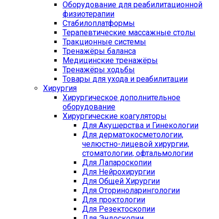
Оборудование для реабилитационной
физиотерапии
Стабилоплатформы
Терапевтические массажные столы
Тракционные системы
Тренажёры баланса
Медицинские тренажёры
Тренажёры ходьбы
Товары для ухода и реабилитации
Хирургия
Хирургическое дополнительное
оборудование
Хирургические коагуляторы
Для Акушерства и Гинекологии
Для дерматокосметологии,
челюстно-лицевой хирургии,
стоматологии, офтальмологии
Для Лапароскопии
Для Нейрохирургии
Для Общей Хирургии
Для Оториноларингологии
Для проктологии
Для Резектоскопии
Для Эндоскопии