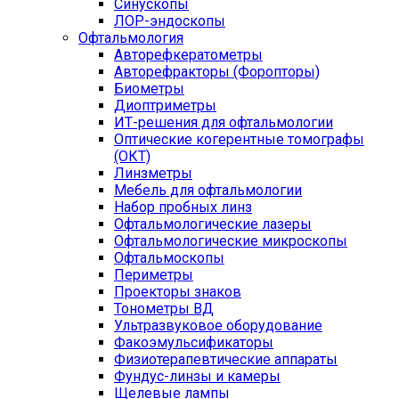
Синускопы
ЛОР-эндоскопы
Офтальмология
Авторефкератометры
Авторефракторы (Форопторы)
Биометры
Диоптриметры
ИТ-решения для офтальмологии
Оптические когерентные томографы
(ОКТ)
Линзметры
Мебель для офтальмологии
Набор пробных линз
Офтальмологические лазеры
Офтальмологические микроскопы
Офтальмоскопы
Периметры
Проекторы знаков
Тонометры ВД
Ультразвуковое оборудование
Факоэмульсификаторы
Физиотерапевтические аппараты
Фундус-линзы и камеры
Щелевые лампы