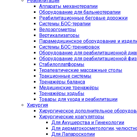
Реабилитация
Аппараты механотерапии
Оборудование для бальнеотерапии
Реабилитационные беговые дорожки
Системы БОС-терапии
Велоэргометры
Вертикализаторы
Парамедицинское оборудование и издел
Системы БОС-тренировок
Оборудование для реабилитационной диа
Оборудование для реабилитационной физ
Стабилоплатформы
Терапевтические массажные столы
Тракционные системы
Тренажёры баланса
Медицинские тренажёры
Тренажёры ходьбы
Товары для ухода и реабилитации
Хирургия
Хирургическое дополнительное оборудов
Хирургические коагуляторы
Для Акушерства и Гинекологии
Для дерматокосметологии, челюстно
Для Лапароскопии