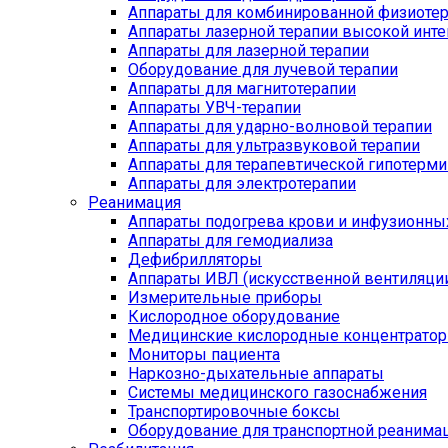
Аппараты для комбинированной физиоте
Аппараты лазерной терапии высокой инт
Аппараты для лазерной терапии
Оборудование для лучевой терапии
Аппараты для магнитотерапии
Аппараты УВЧ-терапии
Аппараты для ударно-волновой терапии
Аппараты для ультразвуковой терапии
Аппараты для терапевтической гипотерми
Аппараты для электротерапии
Реанимация
Аппараты подогрева крови и инфузионны
Аппараты для гемодиализа
Дефибрилляторы
Аппараты ИВЛ (искусственной вентиляции
Измерительные приборы
Кислородное оборудование
Медицинские кислородные концентрато
Мониторы пациента
Наркозно-дыхательные аппараты
Системы медицинского газоснабжения
Транспортировочные боксы
Оборудование для транспортной реанима