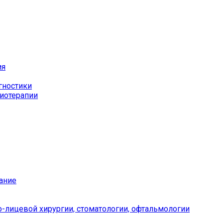
ия
гностики
иотерапии
ание
-лицевой хирургии, стоматологии, офтальмологии