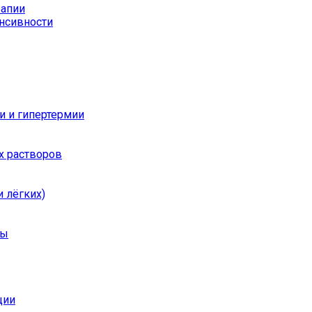
рапии
енсивности
и и гипертермии
х растворов
 лёгких)
ры
ции