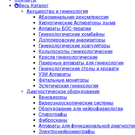
Весь Каталог
Акушерство и гинекология
Абдоминальная декомпрессия
Хирургические Аспираторы дыма
Аппараты БОС-терапии
Гинекологические комбайны
Допплеровские анализаторы
Гинекологические коагуляторы
Кольпоскопы гинекологические
Кресла гинекологические
Лазерные аппараты для гинекологии
Гинекологические столы и кровати
УЗИ Аппараты
Фетальные мониторы
Эстетическая гинекология
Диагностическое оборудование
Веновизоры
Видеоэндоскопические системы
Оборудование для нейрофизиологии
Спирографы
Фибросканы
Аппараты для функциональной диагности
Электронейромиографы