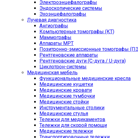
Электроэнцефалографы
Эндоскопические системы
Эхоэнцефалографы
Лучевая диагностика
Ангиографы
Компьютерные томографы (КТ)
Маммографы
Аппараты МРТ
Позитронно-эмиссионные томографы (ПЭ
Рентгеновские аппараты
Рентгеновские дуги (С-дуга / U-дуга)
Циклотрон-системы
Медицинская мебель
Функциональные медицинские кресла
Медицинские кушетки
Медицинские кровати
Медицинские тумбочки
Медицинские стойки
Инструментальные столики
Медицинские стулья
Тележки для медикаментов
Тележки для скорой помощи
Медицинские тележки
Транспортировочные тележки