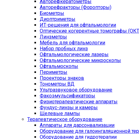
Авторефкератометры
Авторефракторы (Форопторы)
Биометры
Диоптриметры
ИТ-решения для офтальмологии
Оптические когерентные томографы (ОКТ
Линзметры
Мебель для офтальмологии
Набор пробных линз
Офтальмологические лазеры
Офтальмологические микроскопы
Офтальмоскопы
Периметры
Проекторы знаков
Тонометры ВД
Ультразвуковое оборудование
Факоэмульсификаторы
Физиотерапевтические аппараты
Фундус-линзы и камеры
Щелевые лампы
Терапевтическое оборудование
Аппараты для дарсонвализации
Оборудование для галоингаляционной те
Оборудование для гидротерапии