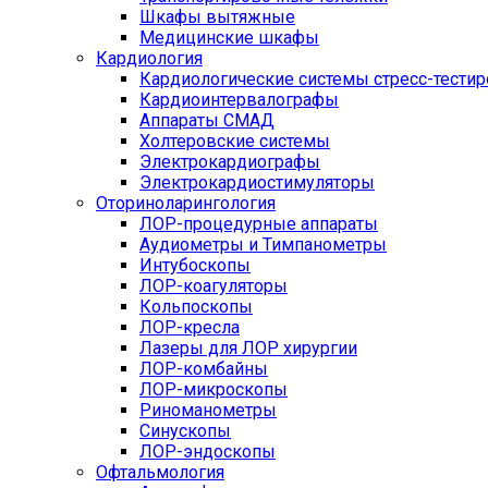
Шкафы вытяжные
Медицинские шкафы
Кардиология
Кардиологические системы стресс-тести
Кардиоинтервалографы
Аппараты СМАД
Холтеровские системы
Электрокардиографы
Электрокардиостимуляторы
Оториноларингология
ЛОР-процедурные аппараты
Аудиометры и Тимпанометры
Интубоскопы
ЛОР-коагуляторы
Кольпоскопы
ЛОР-кресла
Лазеры для ЛОР хирургии
ЛОР-комбайны
ЛОР-микроскопы
Риноманометры
Синускопы
ЛОР-эндоскопы
Офтальмология