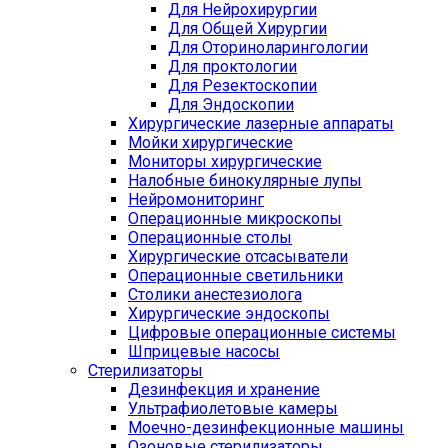
Для Нейрохирургии
Для Общей Хирургии
Для Оториноларингологии
Для проктологии
Для Резектоскопии
Для Эндоскопии
Хирургические лазерные аппараты
Мойки хирургические
Мониторы хирургические
Налобные бинокулярные лупы
Нейромониторинг
Операционные микроскопы
Операционные столы
Хирургические отсасыватели
Операционные светильники
Столики анестезиолога
Хирургические эндоскопы
Цифровые операционные системы
Шприцевые насосы
Стерилизаторы
Дезинфекция и хранение
Ультрафиолетовые камеры
Моечно-дезинфекционные машины
Озоновые стерилизаторы