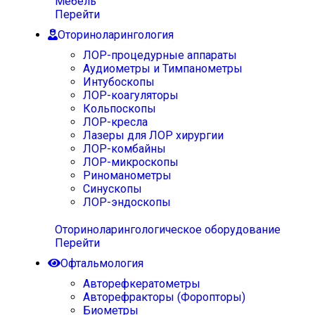
Мебель
Перейти
Оториноларингология
ЛОР-процедурные аппараты
Аудиометры и Тимпанометры
Интубоскопы
ЛОР-коагуляторы
Кольпоскопы
ЛОР-кресла
Лазеры для ЛОР хирургии
ЛОР-комбайны
ЛОР-микроскопы
Риноманометры
Синускопы
ЛОР-эндоскопы
Оториноларингологическое оборудование
Перейти
Офтальмология
Авторефкератометры
Авторефракторы (Форопторы)
Биометры