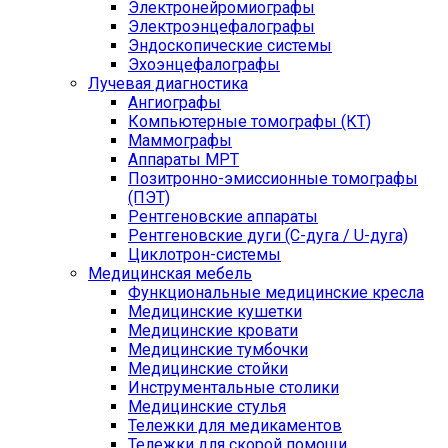
Электронейромиографы
Электроэнцефалографы
Эндоскопические системы
Эхоэнцефалографы
Лучевая диагностика
Ангиографы
Компьютерные томографы (КТ)
Маммографы
Аппараты МРТ
Позитронно-эмиссионные томографы
(ПЭТ)
Рентгеновские аппараты
Рентгеновские дуги (С-дуга / U-дуга)
Циклотрон-системы
Медицинская мебель
Функциональные медицинские кресла
Медицинские кушетки
Медицинские кровати
Медицинские тумбочки
Медицинские стойки
Инструментальные столики
Медицинские стулья
Тележки для медикаментов
Тележки для скорой помощи