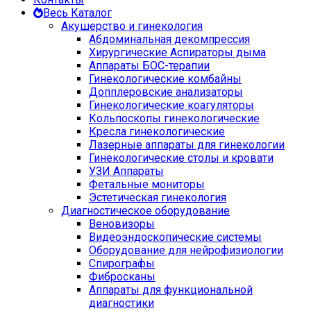
Весь Каталог
Акушерство и гинекология
Абдоминальная декомпрессия
Хирургические Аспираторы дыма
Аппараты БОС-терапии
Гинекологические комбайны
Допплеровские анализаторы
Гинекологические коагуляторы
Кольпоскопы гинекологические
Кресла гинекологические
Лазерные аппараты для гинекологии
Гинекологические столы и кровати
УЗИ Аппараты
Фетальные мониторы
Эстетическая гинекология
Диагностическое оборудование
Веновизоры
Видеоэндоскопические системы
Оборудование для нейрофизиологии
Спирографы
Фибросканы
Аппараты для функциональной
диагностики