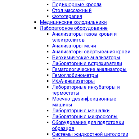
Педикюрные кресла
Стол массажный
Фототерапия
Медицинские холодильники
Лабораторное оборудование
Анализаторы газов крови и
электролитов
Анализаторы мочи
Анализаторы свёртывания крови
Биохимические анализаторы
Лабораторные встряхиватели
Гематологические анализаторы
Гемоглобинометры
ИФА-анализаторы
Лабораторные инкубаторы и
термостаты
Моечно-дезинфекционные
машины
Лабораторные мешалки
Лабораторные микроскопы
Оборудование для подготовки
образцов
Системы жидкостной цитологии