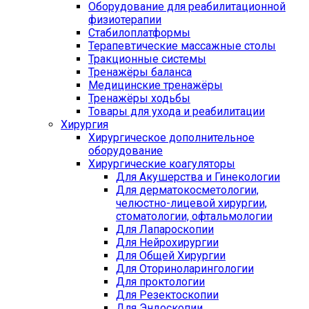
Оборудование для реабилитационной
физиотерапии
Стабилоплатформы
Терапевтические массажные столы
Тракционные системы
Тренажёры баланса
Медицинские тренажёры
Тренажёры ходьбы
Товары для ухода и реабилитации
Хирургия
Хирургическое дополнительное
оборудование
Хирургические коагуляторы
Для Акушерства и Гинекологии
Для дерматокосметологии,
челюстно-лицевой хирургии,
стоматологии, офтальмологии
Для Лапароскопии
Для Нейрохирургии
Для Общей Хирургии
Для Оториноларингологии
Для проктологии
Для Резектоскопии
Для Эндоскопии