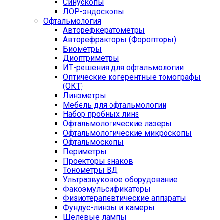
Синускопы
ЛОР-эндоскопы
Офтальмология
Авторефкератометры
Авторефракторы (Форопторы)
Биометры
Диоптриметры
ИТ-решения для офтальмологии
Оптические когерентные томографы
(ОКТ)
Линзметры
Мебель для офтальмологии
Набор пробных линз
Офтальмологические лазеры
Офтальмологические микроскопы
Офтальмоскопы
Периметры
Проекторы знаков
Тонометры ВД
Ультразвуковое оборудование
Факоэмульсификаторы
Физиотерапевтические аппараты
Фундус-линзы и камеры
Щелевые лампы