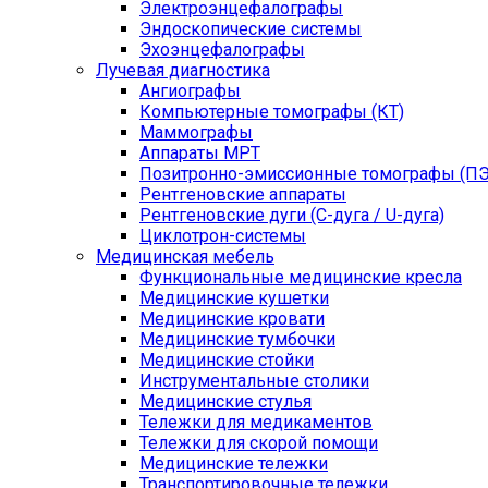
Электроэнцефалографы
Эндоскопические системы
Эхоэнцефалографы
Лучевая диагностика
Ангиографы
Компьютерные томографы (КТ)
Маммографы
Аппараты МРТ
Позитронно-эмиссионные томографы (ПЭ
Рентгеновские аппараты
Рентгеновские дуги (С-дуга / U-дуга)
Циклотрон-системы
Медицинская мебель
Функциональные медицинские кресла
Медицинские кушетки
Медицинские кровати
Медицинские тумбочки
Медицинские стойки
Инструментальные столики
Медицинские стулья
Тележки для медикаментов
Тележки для скорой помощи
Медицинские тележки
Транспортировочные тележки