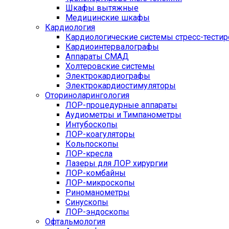
Шкафы вытяжные
Медицинские шкафы
Кардиология
Кардиологические системы стресс-тести
Кардиоинтервалографы
Аппараты СМАД
Холтеровские системы
Электрокардиографы
Электрокардиостимуляторы
Оториноларингология
ЛОР-процедурные аппараты
Аудиометры и Тимпанометры
Интубоскопы
ЛОР-коагуляторы
Кольпоскопы
ЛОР-кресла
Лазеры для ЛОР хирургии
ЛОР-комбайны
ЛОР-микроскопы
Риноманометры
Синускопы
ЛОР-эндоскопы
Офтальмология