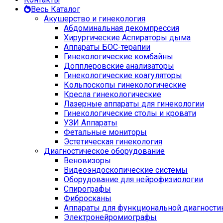
Весь Каталог
Акушерство и гинекология
Абдоминальная декомпрессия
Хирургические Аспираторы дыма
Аппараты БОС-терапии
Гинекологические комбайны
Допплеровские анализаторы
Гинекологические коагуляторы
Кольпоскопы гинекологические
Кресла гинекологические
Лазерные аппараты для гинекологии
Гинекологические столы и кровати
УЗИ Аппараты
Фетальные мониторы
Эстетическая гинекология
Диагностическое оборудование
Веновизоры
Видеоэндоскопические системы
Оборудование для нейрофизиологии
Спирографы
Фибросканы
Аппараты для функциональной диагности
Электронейромиографы