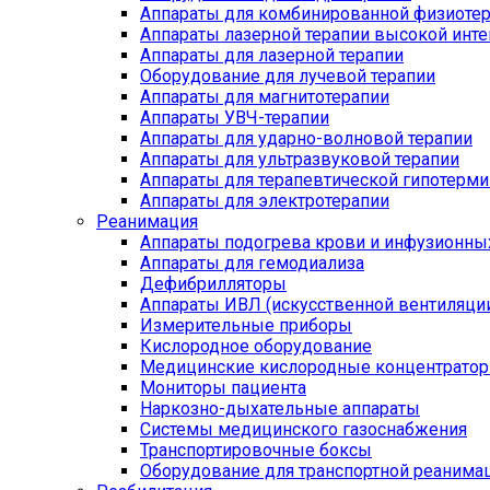
Аппараты для комбинированной физиоте
Аппараты лазерной терапии высокой инт
Аппараты для лазерной терапии
Оборудование для лучевой терапии
Аппараты для магнитотерапии
Аппараты УВЧ-терапии
Аппараты для ударно-волновой терапии
Аппараты для ультразвуковой терапии
Аппараты для терапевтической гипотерми
Аппараты для электротерапии
Реанимация
Аппараты подогрева крови и инфузионны
Аппараты для гемодиализа
Дефибрилляторы
Аппараты ИВЛ (искусственной вентиляции
Измерительные приборы
Кислородное оборудование
Медицинские кислородные концентрато
Мониторы пациента
Наркозно-дыхательные аппараты
Системы медицинского газоснабжения
Транспортировочные боксы
Оборудование для транспортной реанима