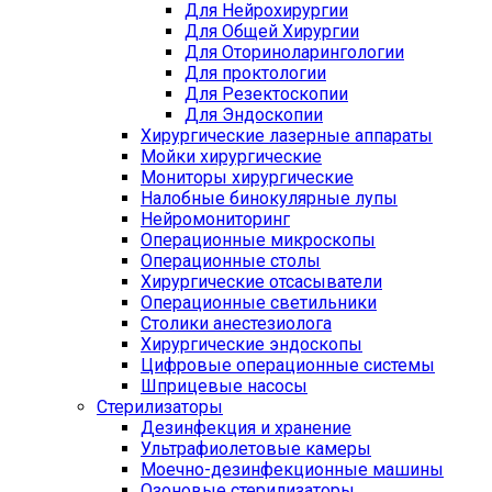
Для Нейрохирургии
Для Общей Хирургии
Для Оториноларингологии
Для проктологии
Для Резектоскопии
Для Эндоскопии
Хирургические лазерные аппараты
Мойки хирургические
Мониторы хирургические
Налобные бинокулярные лупы
Нейромониторинг
Операционные микроскопы
Операционные столы
Хирургические отсасыватели
Операционные светильники
Столики анестезиолога
Хирургические эндоскопы
Цифровые операционные системы
Шприцевые насосы
Стерилизаторы
Дезинфекция и хранение
Ультрафиолетовые камеры
Моечно-дезинфекционные машины
Озоновые стерилизаторы