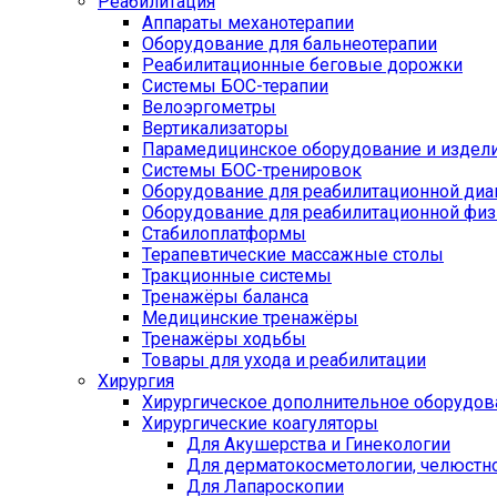
Реабилитация
Аппараты механотерапии
Оборудование для бальнеотерапии
Реабилитационные беговые дорожки
Системы БОС-терапии
Велоэргометры
Вертикализаторы
Парамедицинское оборудование и издел
Системы БОС-тренировок
Оборудование для реабилитационной диа
Оборудование для реабилитационной физ
Стабилоплатформы
Терапевтические массажные столы
Тракционные системы
Тренажёры баланса
Медицинские тренажёры
Тренажёры ходьбы
Товары для ухода и реабилитации
Хирургия
Хирургическое дополнительное оборудов
Хирургические коагуляторы
Для Акушерства и Гинекологии
Для дерматокосметологии, челюстно
Для Лапароскопии