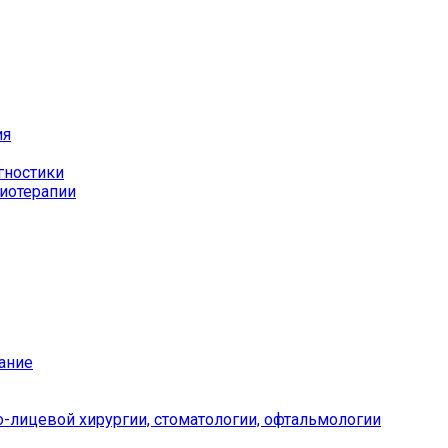
ия
гностики
иотерапии
ание
-лицевой хирургии, стоматологии, офтальмологии