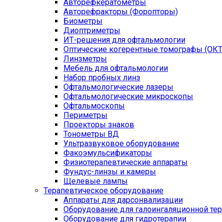
Авторефкератометры
Авторефракторы (Форопторы)
Биометры
Диоптриметры
ИТ-решения для офтальмологии
Оптические когерентные томографы (ОКТ
Линзметры
Мебель для офтальмологии
Набор пробных линз
Офтальмологические лазеры
Офтальмологические микроскопы
Офтальмоскопы
Периметры
Проекторы знаков
Тонометры ВД
Ультразвуковое оборудование
Факоэмульсификаторы
Физиотерапевтические аппараты
Фундус-линзы и камеры
Щелевые лампы
Терапевтическое оборудование
Аппараты для дарсонвализации
Оборудование для галоингаляционной те
Оборудование для гидротерапии