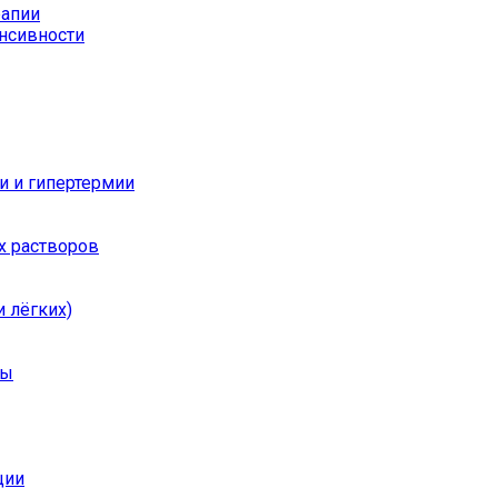
рапии
енсивности
и и гипертермии
х растворов
 лёгких)
ры
ции