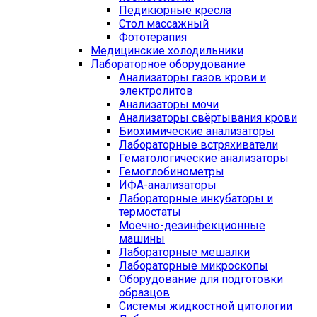
Педикюрные кресла
Стол массажный
Фототерапия
Медицинские холодильники
Лабораторное оборудование
Анализаторы газов крови и
электролитов
Анализаторы мочи
Анализаторы свёртывания крови
Биохимические анализаторы
Лабораторные встряхиватели
Гематологические анализаторы
Гемоглобинометры
ИФА-анализаторы
Лабораторные инкубаторы и
термостаты
Моечно-дезинфекционные
машины
Лабораторные мешалки
Лабораторные микроскопы
Оборудование для подготовки
образцов
Системы жидкостной цитологии