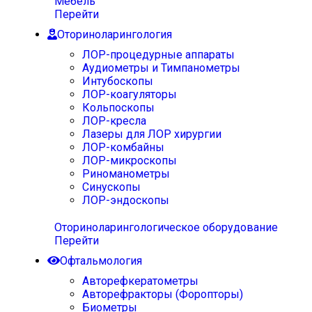
Мебель
Перейти
Оториноларингология
ЛОР-процедурные аппараты
Аудиометры и Тимпанометры
Интубоскопы
ЛОР-коагуляторы
Кольпоскопы
ЛОР-кресла
Лазеры для ЛОР хирургии
ЛОР-комбайны
ЛОР-микроскопы
Риноманометры
Синускопы
ЛОР-эндоскопы
Оториноларингологическое оборудование
Перейти
Офтальмология
Авторефкератометры
Авторефракторы (Форопторы)
Биометры