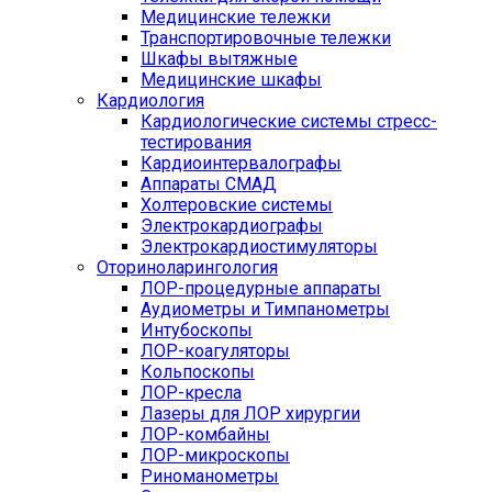
Медицинские тележки
Транспортировочные тележки
Шкафы вытяжные
Медицинские шкафы
Кардиология
Кардиологические системы стресс-
тестирования
Кардиоинтервалографы
Аппараты СМАД
Холтеровские системы
Электрокардиографы
Электрокардиостимуляторы
Оториноларингология
ЛОР-процедурные аппараты
Аудиометры и Тимпанометры
Интубоскопы
ЛОР-коагуляторы
Кольпоскопы
ЛОР-кресла
Лазеры для ЛОР хирургии
ЛОР-комбайны
ЛОР-микроскопы
Риноманометры