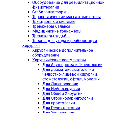
Оборудование для реабилитационной
физиотерапии
Стабилоплатформы
Терапевтические массажные столы
Тракционные системы
Тренажёры баланса
Медицинские тренажёры
Тренажёры ходьбы
Товары для ухода и реабилитации
Хирургия
Хирургическое дополнительное
оборудование
Хирургические коагуляторы
Для Акушерства и Гинекологии
Для дерматокосметологии,
челюстно-лицевой хирургии,
стоматологии, офтальмологии
Для Лапароскопии
Для Нейрохирургии
Для Общей Хирургии
Для Оториноларингологии
Для проктологии
Для Резектоскопии
Для Эндоскопии