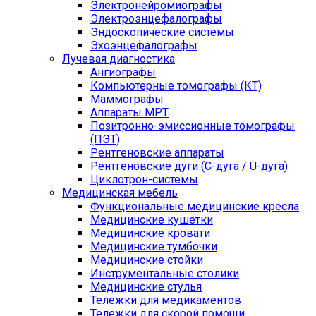
Электронейромиографы
Электроэнцефалографы
Эндоскопические системы
Эхоэнцефалографы
Лучевая диагностика
Ангиографы
Компьютерные томографы (КТ)
Маммографы
Аппараты МРТ
Позитронно-эмиссионные томографы
(ПЭТ)
Рентгеновские аппараты
Рентгеновские дуги (С-дуга / U-дуга)
Циклотрон-системы
Медицинская мебель
Функциональные медицинские кресла
Медицинские кушетки
Медицинские кровати
Медицинские тумбочки
Медицинские стойки
Инструментальные столики
Медицинские стулья
Тележки для медикаментов
Тележки для скорой помощи