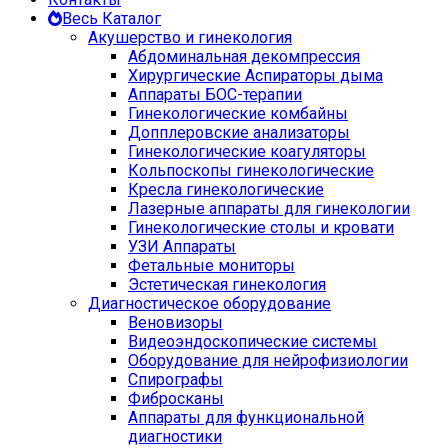
Весь Каталог
Акушерство и гинекология
Абдоминальная декомпрессия
Хирургические Аспираторы дыма
Аппараты БОС-терапии
Гинекологические комбайны
Допплеровские анализаторы
Гинекологические коагуляторы
Кольпоскопы гинекологические
Кресла гинекологические
Лазерные аппараты для гинекологии
Гинекологические столы и кровати
УЗИ Аппараты
Фетальные мониторы
Эстетическая гинекология
Диагностическое оборудование
Веновизоры
Видеоэндоскопические системы
Оборудование для нейрофизиологии
Спирографы
Фибросканы
Аппараты для функциональной
диагностики