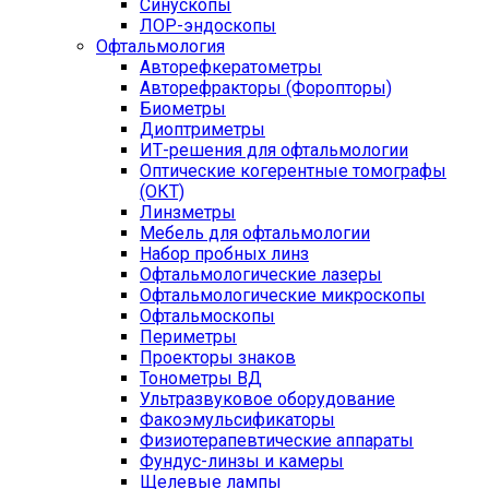
Синускопы
ЛОР-эндоскопы
Офтальмология
Авторефкератометры
Авторефракторы (Форопторы)
Биометры
Диоптриметры
ИТ-решения для офтальмологии
Оптические когерентные томографы
(ОКТ)
Линзметры
Мебель для офтальмологии
Набор пробных линз
Офтальмологические лазеры
Офтальмологические микроскопы
Офтальмоскопы
Периметры
Проекторы знаков
Тонометры ВД
Ультразвуковое оборудование
Факоэмульсификаторы
Физиотерапевтические аппараты
Фундус-линзы и камеры
Щелевые лампы