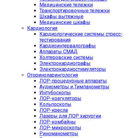
Медицинские тележки
Транспортировочные тележки
Шкафы вытяжные
Медицинские шкафы
Кардиология
Кардиологические системы стресс-
тестирования
Кардиоинтервалографы
Аппараты СМАД
Холтеровские системы
Электрокардиографы
Электрокардиостимуляторы
Оториноларингология
ЛОР-процедурные аппараты
Аудиометры и Тимпанометры
Интубоскопы
ЛОР-коагуляторы
Кольпоскопы
ЛОР-кресла
Лазеры для ЛОР хирургии
ЛОР-комбайны
ЛОР-микроскопы
Риноманометры