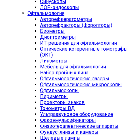
Синускопы
ЛОР-эндоскопы
Офтальмология
Авторефкератометры
Авторефракторы (Форопторы)
Биометры
Диоптриметры
ИТ-решения для офтальмологии
Оптические когерентные томографы
(ОКТ)
Линзметры
Мебель для офтальмологии
Набор пробных линз
Офтальмологические лазеры
Офтальмологические микроскопы
Офтальмоскопы
Периметры
Проекторы знаков
Тонометры ВД
Ультразвуковое оборудование
Факоэмульсификаторы
Физиотерапевтические аппараты
Фундус-линзы и камеры
Щелевые лампы