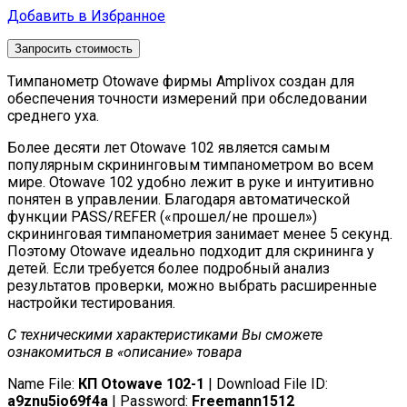
Добавить в Избранное
Запросить стоимость
Тимпанометр Otowave фирмы Amplivox создан для
обеспечения точности измерений при обследовании
среднего уха.
Более десяти лет Otowave 102 является самым
популярным скрининговым тимпанометром во всем
мире. Otowave 102 удобно лежит в руке и интуитивно
понятен в управлении. Благодаря автоматической
функции PASS/REFER («прошел/не прошел»)
скрининговая тимпанометрия занимает менее 5 секунд.
Поэтому Otowave идеально подходит для скрининга у
детей. Если требуется более подробный анализ
результатов проверки, можно выбрать расширенные
настройки тестирования.
С техническими характеристиками Вы сможете
ознакомиться в «описание» товара
Name File:
КП Otowave 102-1
| Download File ID:
a9znu5io69f4a
| Password:
Freemann1512