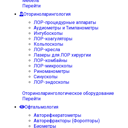
Мебель
Перейти
Оториноларингология
ЛОР-процедурные аппараты
Аудиометры и Тимпанометры
Интубоскопы
ЛОР-коагуляторы
Кольпоскопы
ЛОР-кресла
Лазеры для ЛОР хирургии
ЛОР-комбайны
ЛОР-микроскопы
Риноманометры
Синускопы
ЛОР-эндоскопы
Оториноларингологическое оборудование
Перейти
Офтальмология
Авторефкератометры
Авторефракторы (Форопторы)
Биометры