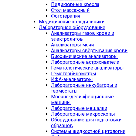
Педикюрные кресла
Стол массажный
Фототерапия
Медицинские холодильники
Лабораторное оборудование
Анализаторы газов крови и
электролитов
Анализаторы мочи
Анализаторы свёртывания крови
Биохимические анализаторы
Лабораторные встряхиватели
Гематологические анализаторы
Гемоглобинометры
ИФА-анализаторы
Лабораторные инкубаторы и
термостаты
Моечно-дезинфекционные
машины
Лабораторные мешалки
Лабораторные микроскопы
Оборудование для подготовки
образцов
Системы жидкостной цитологии