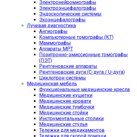
Электронейромиографы
Электроэнцефалографы
Эндоскопические системы
Эхоэнцефалографы
Лучевая диагностика
Ангиографы
Компьютерные томографы (КТ)
Маммографы
Аппараты МРТ
Позитронно-эмиссионные томографы
(ПЭТ)
Рентгеновские аппараты
Рентгеновские дуги (С-дуга / U-дуга)
Циклотрон-системы
Медицинская мебель
Функциональные медицинские кресла
Медицинские кушетки
Медицинские кровати
Медицинские тумбочки
Медицинские стойки
Инструментальные столики
Медицинские стулья
Тележки для медикаментов
Тележки для скорой помощи