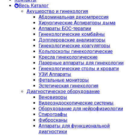
Весь Каталог
Акушерство и гинекология
Абдоминальная декомпрессия
Хирургические Аспираторы дыма
Аппараты БОС-терапии
Гинекологические комбайны
Допплеровские анализаторы
Гинекологические коагуляторы
Кольпоскопы гинекологические
Кресла гинекологические
Лазерные аппараты для гинекологии
Гинекологические столы и кровати
УЗИ Аппараты
Фетальные мониторы
Эстетическая гинекология
Диагностическое оборудование
Веновизоры
Видеоэндоскопические системы
Оборудование для нейрофизиологии
Спирографы
Фибросканы
Аппараты для функциональной
диагностики