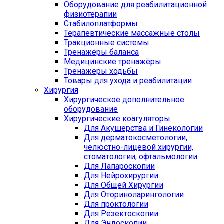
Оборудование для реабилитационной
физиотерапии
Стабилоплатформы
Терапевтические массажные столы
Тракционные системы
Тренажёры баланса
Медицинские тренажёры
Тренажёры ходьбы
Товары для ухода и реабилитации
Хирургия
Хирургическое дополнительное
оборудование
Хирургические коагуляторы
Для Акушерства и Гинекологии
Для дерматокосметологии,
челюстно-лицевой хирургии,
стоматологии, офтальмологии
Для Лапароскопии
Для Нейрохирургии
Для Общей Хирургии
Для Оториноларингологии
Для проктологии
Для Резектоскопии
Для Эндоскопии