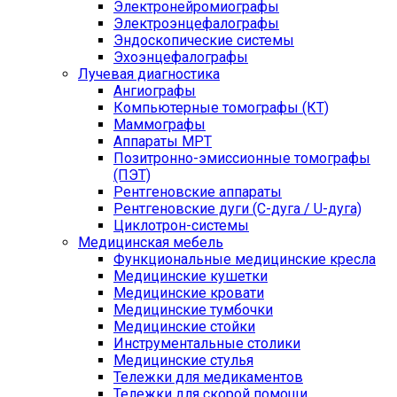
Электронейромиографы
Электроэнцефалографы
Эндоскопические системы
Эхоэнцефалографы
Лучевая диагностика
Ангиографы
Компьютерные томографы (КТ)
Маммографы
Аппараты МРТ
Позитронно-эмиссионные томографы
(ПЭТ)
Рентгеновские аппараты
Рентгеновские дуги (С-дуга / U-дуга)
Циклотрон-системы
Медицинская мебель
Функциональные медицинские кресла
Медицинские кушетки
Медицинские кровати
Медицинские тумбочки
Медицинские стойки
Инструментальные столики
Медицинские стулья
Тележки для медикаментов
Тележки для скорой помощи