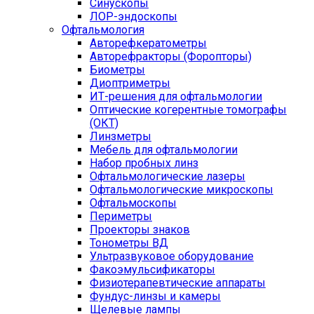
Синускопы
ЛОР-эндоскопы
Офтальмология
Авторефкератометры
Авторефракторы (Форопторы)
Биометры
Диоптриметры
ИТ-решения для офтальмологии
Оптические когерентные томографы
(ОКТ)
Линзметры
Мебель для офтальмологии
Набор пробных линз
Офтальмологические лазеры
Офтальмологические микроскопы
Офтальмоскопы
Периметры
Проекторы знаков
Тонометры ВД
Ультразвуковое оборудование
Факоэмульсификаторы
Физиотерапевтические аппараты
Фундус-линзы и камеры
Щелевые лампы