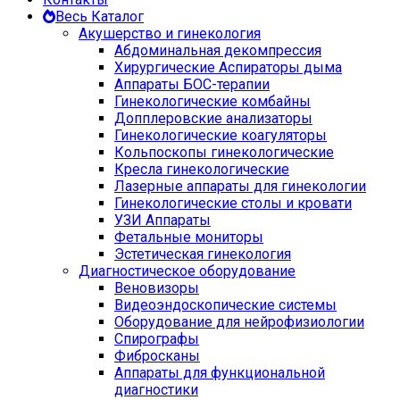
Весь Каталог
Акушерство и гинекология
Абдоминальная декомпрессия
Хирургические Аспираторы дыма
Аппараты БОС-терапии
Гинекологические комбайны
Допплеровские анализаторы
Гинекологические коагуляторы
Кольпоскопы гинекологические
Кресла гинекологические
Лазерные аппараты для гинекологии
Гинекологические столы и кровати
УЗИ Аппараты
Фетальные мониторы
Эстетическая гинекология
Диагностическое оборудование
Веновизоры
Видеоэндоскопические системы
Оборудование для нейрофизиологии
Спирографы
Фибросканы
Аппараты для функциональной
диагностики