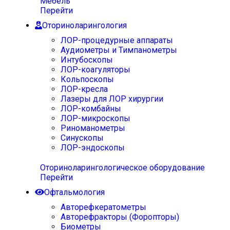
Мебель
Перейти
Оториноларингология
ЛОР-процедурные аппараты
Аудиометры и Тимпанометры
Интубоскопы
ЛОР-коагуляторы
Кольпоскопы
ЛОР-кресла
Лазеры для ЛОР хирургии
ЛОР-комбайны
ЛОР-микроскопы
Риноманометры
Синускопы
ЛОР-эндоскопы
Оториноларингологическое оборудование
Перейти
Офтальмология
Авторефкератометры
Авторефракторы (Форопторы)
Биометры