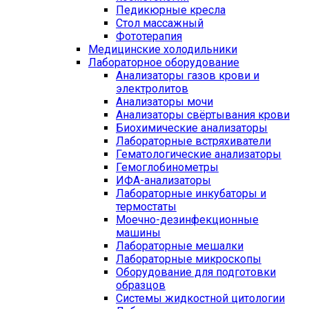
Педикюрные кресла
Стол массажный
Фототерапия
Медицинские холодильники
Лабораторное оборудование
Анализаторы газов крови и
электролитов
Анализаторы мочи
Анализаторы свёртывания крови
Биохимические анализаторы
Лабораторные встряхиватели
Гематологические анализаторы
Гемоглобинометры
ИФА-анализаторы
Лабораторные инкубаторы и
термостаты
Моечно-дезинфекционные
машины
Лабораторные мешалки
Лабораторные микроскопы
Оборудование для подготовки
образцов
Системы жидкостной цитологии