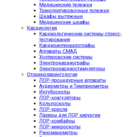
Медицинские тележки
Транспортировочные тележки
Шкафы вытяжные
Медицинские шкафы
Кардиология
Кардиологические системы стресс-
тестирования
Кардиоинтервалографы
Аппараты СМАД
Холтеровские системы
Электрокардиографы
Электрокардиостимуляторы
Оториноларингология
ЛОР-процедурные аппараты
Аудиометры и Тимпанометры
Интубоскопы
ЛОР-коагуляторы
Кольпоскопы
ЛОР-кресла
Лазеры для ЛОР хирургии
ЛОР-комбайны
ЛОР-микроскопы
Риноманометры