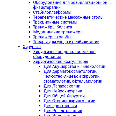
Оборудование для реабилитационной
физиотерапии
Стабилоплатформы
Терапевтические массажные столы
Тракционные системы
Тренажёры баланса
Медицинские тренажёры
Тренажёры ходьбы
Товары для ухода и реабилитации
Хирургия
Хирургическое дополнительное
оборудование
Хирургические коагуляторы
Для Акушерства и Гинекологии
Для дерматокосметологии,
челюстно-лицевой хирургии,
стоматологии, офтальмологии
Для Лапароскопии
Для Нейрохирургии
Для Общей Хирургии
Для Оториноларингологии
Для проктологии
Для Резектоскопии
Для Эндоскопии