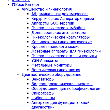
Весь Каталог
Акушерство и гинекология
Абдоминальная декомпрессия
Хирургические Аспираторы дыма
Аппараты БОС-терапии
Гинекологические комбайны
Допплеровские анализаторы
Гинекологические коагуляторы
Кольпоскопы гинекологические
Кресла гинекологические
Лазерные аппараты для гинекологии
Гинекологические столы и кровати
УЗИ Аппараты
Фетальные мониторы
Эстетическая гинекология
Диагностическое оборудование
Веновизоры
Видеоэндоскопические системы
Оборудование для нейрофизиологии
Спирографы
Фибросканы
Аппараты для функциональной
диагностики