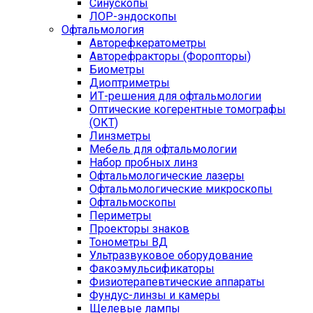
Синускопы
ЛОР-эндоскопы
Офтальмология
Авторефкератометры
Авторефракторы (Форопторы)
Биометры
Диоптриметры
ИТ-решения для офтальмологии
Оптические когерентные томографы
(ОКТ)
Линзметры
Мебель для офтальмологии
Набор пробных линз
Офтальмологические лазеры
Офтальмологические микроскопы
Офтальмоскопы
Периметры
Проекторы знаков
Тонометры ВД
Ультразвуковое оборудование
Факоэмульсификаторы
Физиотерапевтические аппараты
Фундус-линзы и камеры
Щелевые лампы