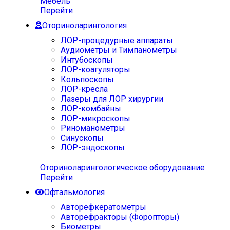
Мебель
Перейти
Оториноларингология
ЛОР-процедурные аппараты
Аудиометры и Тимпанометры
Интубоскопы
ЛОР-коагуляторы
Кольпоскопы
ЛОР-кресла
Лазеры для ЛОР хирургии
ЛОР-комбайны
ЛОР-микроскопы
Риноманометры
Синускопы
ЛОР-эндоскопы
Оториноларингологическое оборудование
Перейти
Офтальмология
Авторефкератометры
Авторефракторы (Форопторы)
Биометры