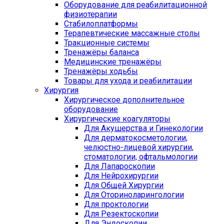
Оборудование для реабилитационной
физиотерапии
Стабилоплатформы
Терапевтические массажные столы
Тракционные системы
Тренажёры баланса
Медицинские тренажёры
Тренажёры ходьбы
Товары для ухода и реабилитации
Хирургия
Хирургическое дополнительное
оборудование
Хирургические коагуляторы
Для Акушерства и Гинекологии
Для дерматокосметологии,
челюстно-лицевой хирургии,
стоматологии, офтальмологии
Для Лапароскопии
Для Нейрохирургии
Для Общей Хирургии
Для Оториноларингологии
Для проктологии
Для Резектоскопии
Для Эндоскопии