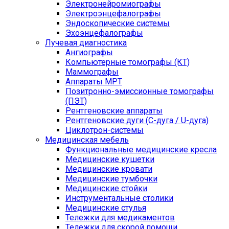
Электронейромиографы
Электроэнцефалографы
Эндоскопические системы
Эхоэнцефалографы
Лучевая диагностика
Ангиографы
Компьютерные томографы (КТ)
Маммографы
Аппараты МРТ
Позитронно-эмиссионные томографы
(ПЭТ)
Рентгеновские аппараты
Рентгеновские дуги (С-дуга / U-дуга)
Циклотрон-системы
Медицинская мебель
Функциональные медицинские кресла
Медицинские кушетки
Медицинские кровати
Медицинские тумбочки
Медицинские стойки
Инструментальные столики
Медицинские стулья
Тележки для медикаментов
Тележки для скорой помощи