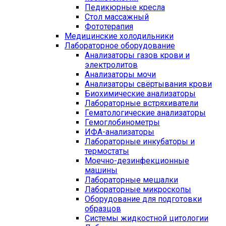
Педикюрные кресла
Стол массажный
Фототерапия
Медицинские холодильники
Лабораторное оборудование
Анализаторы газов крови и
электролитов
Анализаторы мочи
Анализаторы свёртывания крови
Биохимические анализаторы
Лабораторные встряхиватели
Гематологические анализаторы
Гемоглобинометры
ИФА-анализаторы
Лабораторные инкубаторы и
термостаты
Моечно-дезинфекционные
машины
Лабораторные мешалки
Лабораторные микроскопы
Оборудование для подготовки
образцов
Системы жидкостной цитологии